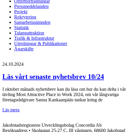
Offertförfrågningar
Pressmeddelanden
Projekt
Rekrytering
Samarbetsnämnden
Statistik
Talangattraktion
Trafik & Infrastruktur
Utredningar & Publikationer
Ägarskifte
24.10.2024
Läs vårt senaste nyhetsbrev 10/24
I oktober månads nyhetsbrev kan du läsa om hur du kan delta i vår
tävling Most Attractive Place to Work 2024, om vår långvariga
företagsrådgivare Sanna Kankaanpääs tankar kring de
Läs
Läs mera
vårt
senaste
Jakobstadsregionens Utvecklingsbolag Concordia Ab
nyhetsbrev
Besöksadress • Skolgatan 25-27 C, III våningen, 68600 Jakobstad
10/24