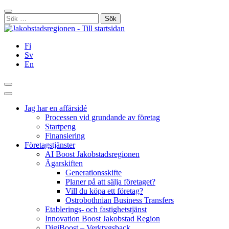
Hoppa
Stäng
till
Sök
innehållet
efter:
Fi
Sv
En
Sök
Huvudmeny
Jag har en affärsidé
Processen vid grundande av företag
Startpeng
Finansiering
Företagstjänster
AI Boost Jakobstadsregionen
Ägarskiften
Generationsskifte
Planer på att sälja företaget?
Vill du köpa ett företag?
Ostrobothnian Business Transfers
Etablerings- och fastighetstjänst
Innovation Boost Jakobstad Region
DigiBoost – Verktygsback