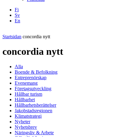
Fi
Sv
En
Facebook
Instagram
LinkedIN
YouTube
Startsidan
concordia nytt
concordia nytt
Alla
Boende & Befolkning
Entreprenörskap
Evenemang
Företagsutveckling
Hållbar turism
Hållbarhet
Hållbarhetsberättelser
Jakobstadsregionen
Klimatstrategi
Nyheter
Nyhetsbrev
Näringsliv & Arbete