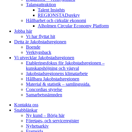
Talangattraktion
Talent Insights
REGIONSTADsrekry
Hållbarhet och cirkulär ekonomi
Alholmen Circular Economy Platform
Jobba här
Vi har flyttat hit
Detta är Jakobstadsregionen
Boende
Verktygsback
Vi utvecklar Jakobstadsregionen
Etableringsfokus för Jakobstadsregionen –
kunskapshöjning och vägval
Jakobstadsregionens klimatarbete
Hållbara Jakobstadsregionen
Material & statistik – samlingssida.
Concordias styrelse
Samarbetsnämnden
Kontakta oss
Snabblänkar
Ny kund – Börja här
Företags- och serviceregister
Nyhetsarkiv
Framsida