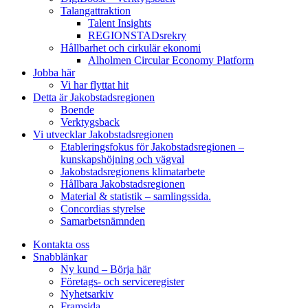
Talangattraktion
Talent Insights
REGIONSTADsrekry
Hållbarhet och cirkulär ekonomi
Alholmen Circular Economy Platform
Jobba här
Vi har flyttat hit
Detta är Jakobstadsregionen
Boende
Verktygsback
Vi utvecklar Jakobstadsregionen
Etableringsfokus för Jakobstadsregionen –
kunskapshöjning och vägval
Jakobstadsregionens klimatarbete
Hållbara Jakobstadsregionen
Material & statistik – samlingssida.
Concordias styrelse
Samarbetsnämnden
Kontakta oss
Snabblänkar
Ny kund – Börja här
Företags- och serviceregister
Nyhetsarkiv
Framsida