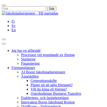
Hoppa
Stäng
till
Sök
innehållet
efter:
Fi
Sv
En
Sök
Huvudmeny
Jag har en affärsidé
Processen vid grundande av företag
Startpeng
Finansiering
Företagstjänster
AI Boost Jakobstadsregionen
Ägarskiften
Generationsskifte
Planer på att sälja företaget?
Vill du köpa ett företag?
Ostrobothnian Business Transfers
Etablerings- och fastighetstjänst
Innovation Boost Jakobstad Region
DigiBoost – Verktygsback