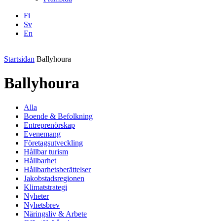
Fi
Sv
En
Facebook
Instagram
LinkedIN
YouTube
Startsidan
Ballyhoura
Ballyhoura
Alla
Boende & Befolkning
Entreprenörskap
Evenemang
Företagsutveckling
Hållbar turism
Hållbarhet
Hållbarhetsberättelser
Jakobstadsregionen
Klimatstrategi
Nyheter
Nyhetsbrev
Näringsliv & Arbete