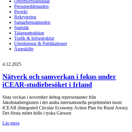
Offertförfrågningar
Pressmeddelanden
Projekt
Rekrytering
Samarbetsnämnden
Statistik
Talangattraktion
Trafik & Infrastruktur
Utredningar & Publikationer
Ägarskifte
4.12.2025
Nätverk och samverkan i fokus under
iCEAR-studiebesöket i Irland
Sista veckan i november deltog representanter från
Jakobstadsregionen i det andra internationella projektmötet inom
iCEAR (Integrated Circular Economy Action Plan for Rural Areas).
Det första mötet hölls i tyska Giessen
Nätverk
Läs mera
och