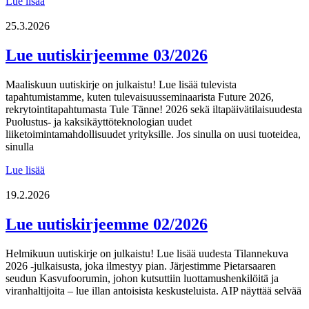
Lue
Lue lisää
uutiskirjeemme
04/2026
25.3.2026
Lue uutiskirjeemme 03/2026
Maaliskuun uutiskirje on julkaistu! Lue lisää tulevista
tapahtumistamme, kuten tulevaisuusseminaarista Future 2026,
rekrytointitapahtumasta Tule Tänne! 2026 sekä iltapäivätilaisuudesta
Puolustus- ja kaksikäyttöteknologian uudet
liiketoimintamahdollisuudet yrityksille. Jos sinulla on uusi tuoteidea,
sinulla
Lue
Lue lisää
uutiskirjeemme
03/2026
19.2.2026
Lue uutiskirjeemme 02/2026
Helmikuun uutiskirje on julkaistu! Lue lisää uudesta Tilannekuva
2026 -julkaisusta, joka ilmestyy pian. Järjestimme Pietarsaaren
seudun Kasvufoorumin, johon kutsuttiin luottamushenkilöitä ja
viranhaltijoita – lue illan antoisista keskusteluista. AIP näyttää selvää