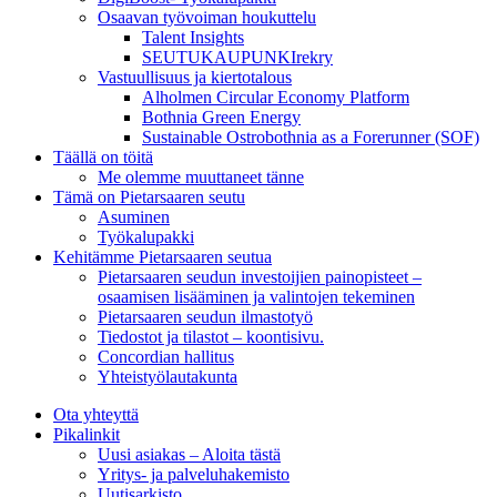
Osaavan työvoiman houkuttelu
Talent Insights
SEUTUKAUPUNKIrekry
Vastuullisuus ja kiertotalous
Alholmen Circular Economy Platform
Bothnia Green Energy
Sustainable Ostrobothnia as a Forerunner (SOF)
Täällä on töitä
Me olemme muuttaneet tänne
Tämä on Pietarsaaren seutu
Asuminen
Työkalupakki
Kehitämme Pietarsaaren seutua
Pietarsaaren seudun investoijien painopisteet –
osaamisen lisääminen ja valintojen tekeminen
Pietarsaaren seudun ilmastotyö
Tiedostot ja tilastot – koontisivu.
Concordian hallitus
Yhteistyölautakunta
Ota yhteyttä
Pikalinkit
Uusi asiakas – Aloita tästä
Yritys- ja palveluhakemisto
Uutisarkisto