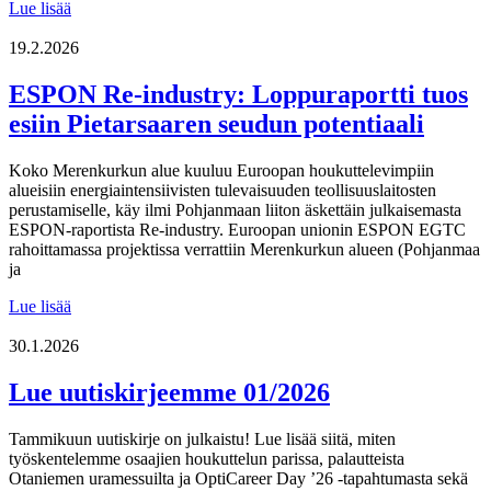
Lue
Lue lisää
uutiskirjeemme
02/2026
19.2.2026
ESPON Re-industry: Loppuraportti tuos
esiin Pietarsaaren seudun potentiaali
Koko Merenkurkun alue kuuluu Euroopan houkuttelevimpiin
alueisiin energiaintensiivisten tulevaisuuden teollisuuslaitosten
perustamiselle, käy ilmi Pohjanmaan liiton äskettäin julkaisemasta
ESPON-raportista Re-industry. Euroopan unionin ESPON EGTC
rahoittamassa projektissa verrattiin Merenkurkun alueen (Pohjanmaa
ja
ESPON
Lue lisää
Re-
industry:
30.1.2026
Loppuraportti
tuos
Lue uutiskirjeemme 01/2026
esiin
Pietarsaaren
Tammikuun uutiskirje on julkaistu! Lue lisää siitä, miten
seudun
työskentelemme osaajien houkuttelun parissa, palautteista
potentiaali
Otaniemen uramessuilta ja OptiCareer Day ’26 -tapahtumasta sekä