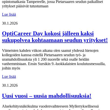
opintomatkasta Tampereelle, jossa Pietarsaaren seudun paikalliset
yritykset pääsivät tutustumaan
Lue
Lue lisää
uutiskirjeemme
01/2026
30.1.2026
OptiCareer Day kokosi jälleen kaksi
sukupolvea kohtaamaan seudun yritykset!
Viimeisten kahden viikon aikana olen saanut yhdessä hienojen
kollegoiden kanssa esitellä Pietarsaaren seudun työ- ja
uramahdollisuuksia yli 1 200 nuorelle sekä osalle heidän
vanhemmistaan. Ensin Sursikin 9.-luokkalaisten koulutusmessuilla,
joihin myös
OptiCareer
Lue lisää
Day
kokosi
30.1.2026
jälleen
kaksi
Uusi vuosi – uusia mahdollisuuksia!
sukupolvea
kohtaamaan
Aluekehitysnäkökulma vuodenvaihteeseen Myllerryksellisessä
seudun