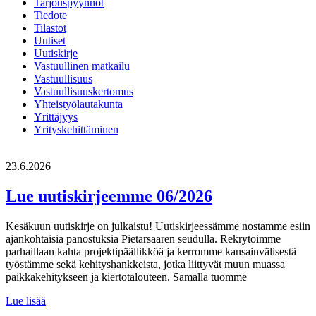
Tarjouspyynnöt
Tiedote
Tilastot
Uutiset
Uutiskirje
Vastuullinen matkailu
Vastuullisuus
Vastuullisuuskertomus
Yhteistyölautakunta
Yrittäjyys
Yrityskehittäminen
23.6.2026
Lue uutiskirjeemme 06/2026
Kesäkuun uutiskirje on julkaistu! Uutiskirjeessämme nostamme esiin
ajankohtaisia panostuksia Pietarsaaren seudulla. Rekrytoimme
parhaillaan kahta projektipäällikköä ja kerromme kansainvälisestä
työstämme sekä kehityshankkeista, jotka liittyvät muun muassa
paikkakehitykseen ja kiertotalouteen. Samalla tuomme
Lue
Lue lisää
uutiskirjeemme