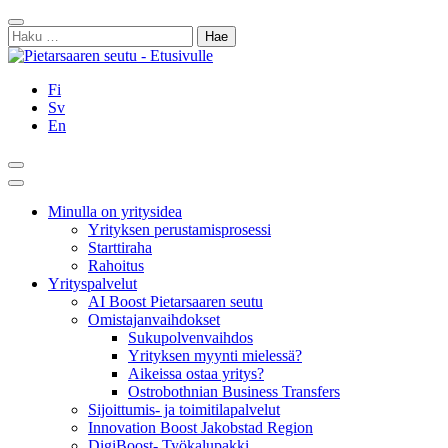
Siirry
Sulje
sisältöön
Haku:
Fi
Sv
En
Hae
Päävalikko
Minulla on yritysidea
Yrityksen perustamisprosessi
Starttiraha
Rahoitus
Yrityspalvelut
AI Boost Pietarsaaren seutu
Omistajanvaihdokset
Sukupolvenvaihdos
Yrityksen myynti mielessä?
Aikeissa ostaa yritys?
Ostrobothnian Business Transfers
Sijoittumis- ja toimitilapalvelut
Innovation Boost Jakobstad Region
DigiBoost- Työkalupakki