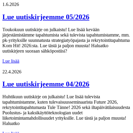
06/2026
1.6.2026
Lue uutiskirjeemme 05/2026
Toukokuun uutiskirje on julkaistu! Lue lisää kevään
järjestämistämme tapahtumista sekä tulevista tapahtumistamme, mm.
pk-yrityksille suunnatusta strategiatyöpajasta ja rekrytointitapahtuma
Kom Hit! 2026:sta. Lue tästä ja paljon muusta! Haluatko
uutiskirjeen suoraan sähköpostiisi?
Lue
Lue lisää
uutiskirjeemme
05/2026
22.4.2026
Lue uutiskirjeemme 04/2026
Huhtikuun uutiskirje on julkaistu! Lue lisää tulevista
tapahtumistamme, kuten tulevaisuusseminaarista Future 2026,
rekrytointitapahtumasta Tule Tänne! 2026 sekä iltapäivätilaisuudesta
Puolustus- ja kaksikäyttöteknologian uudet
liiketoimintamahdollisuudet yrityksille. Lue tästä ja paljon muusta!
Haluatko