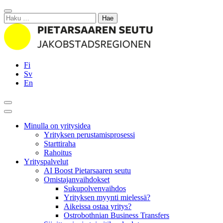
Siirry
Sulje
sisältöön
Haku:
Fi
Sv
En
Hae
Päävalikko
Minulla on yritysidea
Yrityksen perustamisprosessi
Starttiraha
Rahoitus
Yrityspalvelut
AI Boost Pietarsaaren seutu
Omistajanvaihdokset
Sukupolvenvaihdos
Yrityksen myynti mielessä?
Aikeissa ostaa yritys?
Ostrobothnian Business Transfers