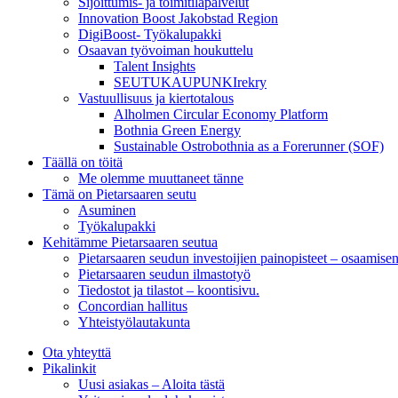
Sijoittumis- ja toimitilapalvelut
Innovation Boost Jakobstad Region
DigiBoost- Työkalupakki
Osaavan työvoiman houkuttelu
Talent Insights
SEUTUKAUPUNKIrekry
Vastuullisuus ja kiertotalous
Alholmen Circular Economy Platform
Bothnia Green Energy
Sustainable Ostrobothnia as a Forerunner (SOF)
Täällä on töitä
Me olemme muuttaneet tänne
Tämä on Pietarsaaren seutu
Asuminen
Työkalupakki
Kehitämme Pietarsaaren seutua
Pietarsaaren seudun investoijien painopisteet – osaamise
Pietarsaaren seudun ilmastotyö
Tiedostot ja tilastot – koontisivu.
Concordian hallitus
Yhteistyölautakunta
Ota yhteyttä
Pikalinkit
Uusi asiakas – Aloita tästä