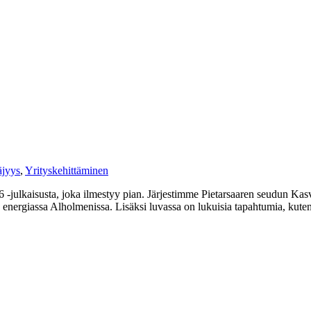
äjyys
,
Yrityskehittäminen
 -julkaisusta, joka ilmestyy pian. Järjestimme Pietarsaaren seudun Kasvu
sa energiassa Alholmenissa. Lisäksi luvassa on lukuisia tapahtumia, kut