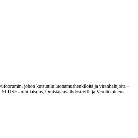
foorumin, johon kutsuttiin luottamushenkilöitä ja viranhaltijoita –
en SLUSH-infotilaisuus, Omistajanvaihdostreffit ja Verotietoinen-