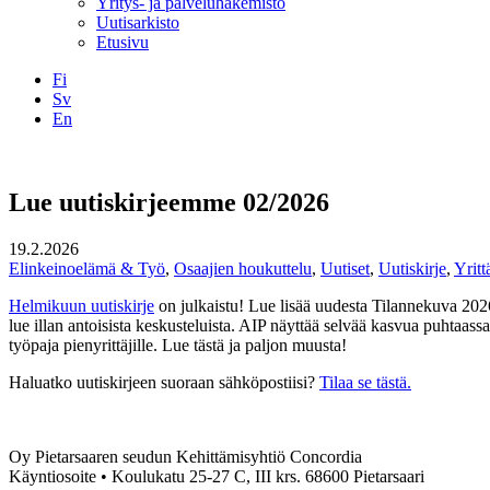
Yritys- ja palveluhakemisto
Uutisarkisto
Etusivu
Fi
Sv
En
Facebook
Instagram
LinkedIN
YouTube
Lue uutiskirjeemme 02/2026
19.2.2026
Elinkeinoelämä & Työ
,
Osaajien houkuttelu
,
Uutiset
,
Uutiskirje
,
Yritt
Helmikuun uutiskirje
on julkaistu! Lue lisää uudesta Tilannekuva 2026
lue illan antoisista keskusteluista. AIP näyttää selvää kasvua puhtaas
työpaja pienyrittäjille. Lue tästä ja paljon muusta!
Haluatko uutiskirjeen suoraan sähköpostiisi?
Tilaa se tästä.
Oy Pietarsaaren seudun Kehittämisyhtiö Concordia
Käyntiosoite • Koulukatu 25-27 C, III krs. 68600 Pietarsaari