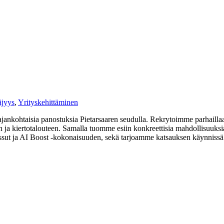
äjyys
,
Yrityskehittäminen
jankohtaisia panostuksia Pietarsaaren seudulla. Rekrytoimme parhailla
ja kiertotalouteen. Samalla tuomme esiin konkreettisia mahdollisuuksia y
t ja AI Boost -kokonaisuuden, sekä tarjoamme katsauksen käynnissä ol