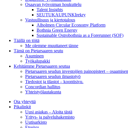
Osaavan työvoiman houkuttelu
Talent Insights
SEUTUKAUPUNKIrekry
Vastuullisuus ja kiertotalous
Alholmen Circular Economy Platform
Bothnia Green Energy
Sustainable Ostrobothnia as a Forerunner (SOF)
Täällä on töitä
Me olemme muuttaneet tänne
Tämä on Pietarsaaren seutu
Asuminen
Työkalupakki
Kehitämme Pietarsaaren seutua
Pietarsaaren seudun investoijien painopisteet – osaamise
Pietarsaaren seudun ilmastotyö
Tiedostot ja tilastot – koontisivu.
Concordian hallitus
Yhteistyölautakunta
Ota yhteyttä
Pikalinkit
Uusi asiakas – Aloita tästä
Yritys- ja palveluhakemisto
Uutisarkisto
Etusivu