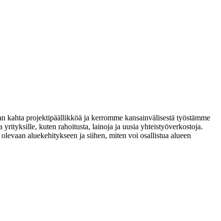
an kahta projektipäällikköä ja kerromme kansainvälisestä työstämme
rityksille, kuten rahoitusta, lainoja ja uusia yhteistyöverkostoja.
evaan aluekehitykseen ja siihen, miten voi osallistua alueen