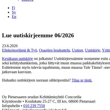
Fi
Sv
En
Facebook
Instagram
LinkedIN
YouTube
Lue uutiskirjeemme 06/2026
23.6.2026
Elinkeinoelämä & Työ
,
Osaajien houkuttelu
,
Uutiset
,
Uutiskirje
,
Yritt
Kesäkuun uutiskirje
on julkaistu! Uutiskirjeessämme nostamme esiin a
sekä kehityshankkeista, jotka liittyvät muun muassa paikkakehitykseen 
Esittelemme myös tulevia tapahtumia, muun muassa Tule Tänne! -messu
jatkuvaan kasvuun.
Haluatko uutiskirjeen suoraan sähköpostiisi?
Tilaa se tästä.
Oy Pietarsaaren seudun Kehittämisyhtiö Concordia
Käyntiosoite • Koulukatu 25-27 C, III krs. 68600 Pietarsaari
Infopuhelin •
010 239 7550