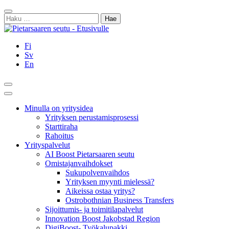
Siirry
Sulje
sisältöön
Haku:
Fi
Sv
En
Hae
Päävalikko
Minulla on yritysidea
Yrityksen perustamisprosessi
Starttiraha
Rahoitus
Yrityspalvelut
AI Boost Pietarsaaren seutu
Omistajanvaihdokset
Sukupolvenvaihdos
Yrityksen myynti mielessä?
Aikeissa ostaa yritys?
Ostrobothnian Business Transfers
Sijoittumis- ja toimitilapalvelut
Innovation Boost Jakobstad Region
DigiBoost- Työkalupakki