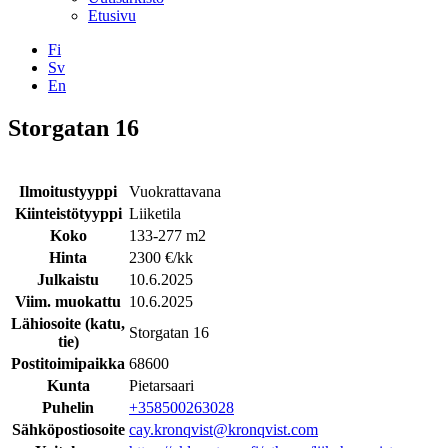
Etusivu
Fi
Sv
En
Facebook
Instagram
LinkedIN
YouTube
Storgatan 16
Ilmoitustyyppi
Vuokrattavana
Kiinteistötyyppi
Liiketila
Koko
133-277 m2
Hinta
2300 €/kk
Julkaistu
10.6.2025
Viim. muokattu
10.6.2025
Lähiosoite (katu,
Storgatan 16
tie)
Postitoimipaikka
68600
Kunta
Pietarsaari
Puhelin
+358500263028
Sähköpostiosoite
cay.kronqvist@kronqvist.com