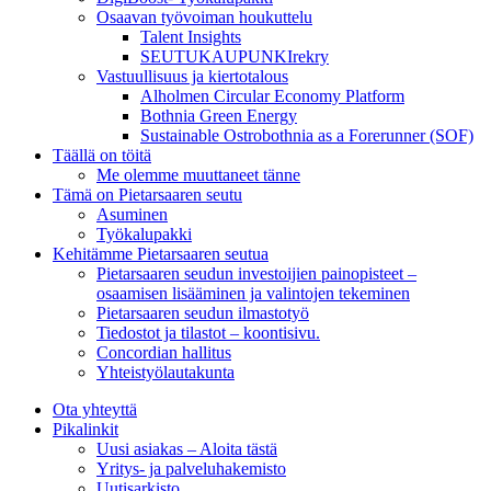
Osaavan työvoiman houkuttelu
Talent Insights
SEUTUKAUPUNKIrekry
Vastuullisuus ja kiertotalous
Alholmen Circular Economy Platform
Bothnia Green Energy
Sustainable Ostrobothnia as a Forerunner (SOF)
Täällä on töitä
Me olemme muuttaneet tänne
Tämä on Pietarsaaren seutu
Asuminen
Työkalupakki
Kehitämme Pietarsaaren seutua
Pietarsaaren seudun investoijien painopisteet –
osaamisen lisääminen ja valintojen tekeminen
Pietarsaaren seudun ilmastotyö
Tiedostot ja tilastot – koontisivu.
Concordian hallitus
Yhteistyölautakunta
Ota yhteyttä
Pikalinkit
Uusi asiakas – Aloita tästä
Yritys- ja palveluhakemisto
Uutisarkisto