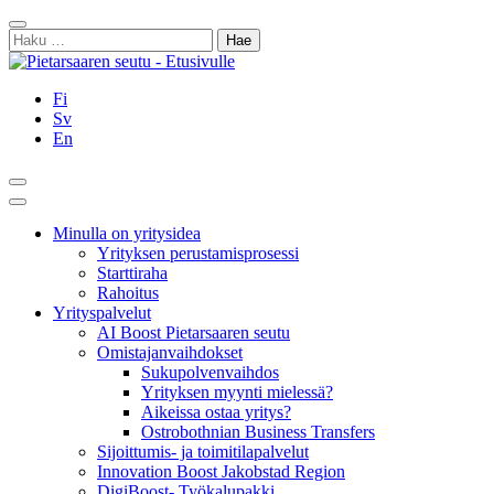
Siirry
Sulje
sisältöön
Haku:
Fi
Sv
En
Hae
Päävalikko
Minulla on yritysidea
Yrityksen perustamisprosessi
Starttiraha
Rahoitus
Yrityspalvelut
AI Boost Pietarsaaren seutu
Omistajanvaihdokset
Sukupolvenvaihdos
Yrityksen myynti mielessä?
Aikeissa ostaa yritys?
Ostrobothnian Business Transfers
Sijoittumis- ja toimitilapalvelut
Innovation Boost Jakobstad Region
DigiBoost- Työkalupakki