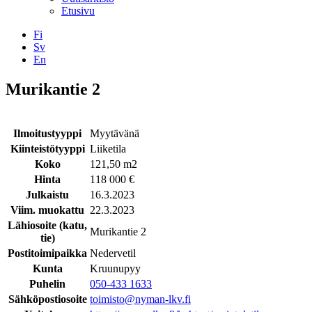
Etusivu
Fi
Sv
En
Facebook
Instagram
LinkedIN
YouTube
Murikantie 2
Ilmoitustyyppi
Myytävänä
Kiinteistötyyppi
Liiketila
Koko
121,50 m2
Hinta
118 000 €
Julkaistu
16.3.2023
Viim. muokattu
22.3.2023
Lähiosoite (katu,
Murikantie 2
tie)
Postitoimipaikka
Nedervetil
Kunta
Kruunupyy
Puhelin
050-433 1633
Sähköpostiosoite
toimisto@nyman-lkv.fi