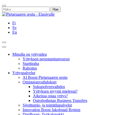
Siirry
Sulje
sisältöön
Haku:
Fi
Sv
En
Hae
Päävalikko
Minulla on yritysidea
Yrityksen perustamisprosessi
Starttiraha
Rahoitus
Yrityspalvelut
AI Boost Pietarsaaren seutu
Omistajanvaihdokset
Sukupolvenvaihdos
Yrityksen myynti mielessä?
Aikeissa ostaa yritys?
Ostrobothnian Business Transfers
Sijoittumis- ja toimitilapalvelut
Innovation Boost Jakobstad Region
DigiBoost- Työkalupakki