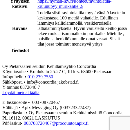
Yrityksen
https://nyman-lkv.fi/kohteet/ravintolatila-
kotisivu
kruunupyy-murikantie-2/
Todella siisti ravintola tila myytävänä Alavetelin
keskustassa 100 metriä valtatielle. Edullinen
lämmitys kalliolämmöllä, vesikiertoisella
Kuvaus
lattialämmityksellä. Hyvin varusteltu keittiö jossa
tekee ruokaa isommallekin porukalle. Miehille ,
naisille ja henkilökunnalle omat vessat. Siistit
tilat jossa toiminut menestyvä yritys.
Tiedostot
Oy Pietarsaaren seudun Kehittämisyhtiö Concordia
Käyntiosoite • Koulukatu 25-27 C, III krs. 68600 Pietarsaari
Infopuhelin •
010 239 7550
Sähköposti • info@concordia.jakobstad.fi
Y-tunnus 0872046-7
Löydät meidät täältä
E-laskuosoite • 003708720467
Välittäjä • Apix Messaging Oy (003723327487)
Paperilaskut • Oy Pietarsaaren seudun Kehittämisyhtiö Concordia,
PL 16112, 00021 LASKUTUS
Pdf-laskut•
003708720467@procountor.apix.fi