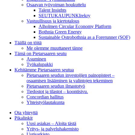
Osaavan työvoiman houkuttelu
Talent Insights
SEUTUKAUPUNKIrekry
Vastuullisuus ja kiertotalous
Alholmen Circular Economy Platform
Bothnia Green Energy
Sustainable Ostrobothnia as a Forerunner (SOF)
Täällä on töitä
Me olemme muuttaneet tänne
Tämä on Pietarsaaren seutu
Asuminen
Työkalupakki
Kehitämme Pietarsaaren seutua
Pietarsaaren seudun investoijien painopisteet –
osaamisen lisääminen ja valintojen tekeminen
Pietarsaaren seudun ilmastotyö
Tiedostot ja tilastot – koontisivu.
Concordian hallitus
Yhteistyölautakunta
Ota yhteyttä
Pikalinkit
Uusi asiakas – Aloita tästä
Yritys- ja palveluhakemisto
Uutisarkisto