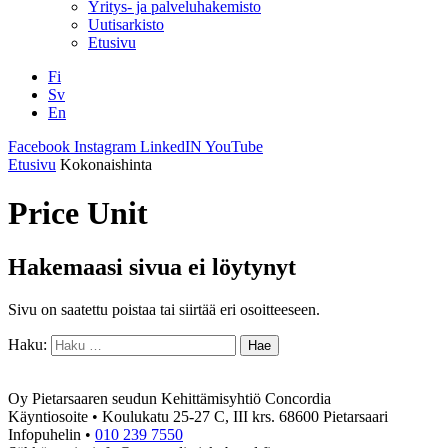
Yritys- ja palveluhakemisto
Uutisarkisto
Etusivu
Fi
Sv
En
Facebook
Instagram
LinkedIN
YouTube
Etusivu
Kokonaishinta
Price Unit
Hakemaasi sivua ei löytynyt
Sivu on saatettu poistaa tai siirtää eri osoitteeseen.
Haku:
Oy Pietarsaaren seudun Kehittämisyhtiö Concordia
Käyntiosoite • Koulukatu 25-27 C, III krs. 68600 Pietarsaari
Infopuhelin •
010 239 7550