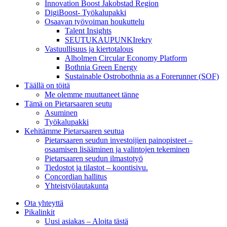
Innovation Boost Jakobstad Region
DigiBoost- Työkalupakki
Osaavan työvoiman houkuttelu
Talent Insights
SEUTUKAUPUNKIrekry
Vastuullisuus ja kiertotalous
Alholmen Circular Economy Platform
Bothnia Green Energy
Sustainable Ostrobothnia as a Forerunner (SOF)
Täällä on töitä
Me olemme muuttaneet tänne
Tämä on Pietarsaaren seutu
Asuminen
Työkalupakki
Kehitämme Pietarsaaren seutua
Pietarsaaren seudun investoijien painopisteet –
osaamisen lisääminen ja valintojen tekeminen
Pietarsaaren seudun ilmastotyö
Tiedostot ja tilastot – koontisivu.
Concordian hallitus
Yhteistyölautakunta
Ota yhteyttä
Pikalinkit
Uusi asiakas – Aloita tästä