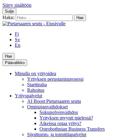
Siirry sisältöön
Sulje
Haku:
Fi
Sv
En
Hae
Päävalikko
Minulla on yritysidea
Yrityksen perustamisprosessi
Starttiraha
Rahoitus
Yrityspalvelut
AI Boost Pietarsaaren seutu
Omistajanvaihdokset
Sukupolvenvaihdos
Yrityksen myynti mielessä?
Aikeissa ostaa yritys?
Ostrobothnian Business Transfers
Sijoittumis- ja toimitilapalvelut