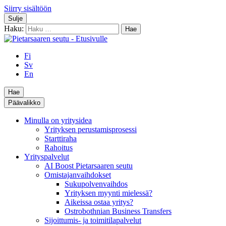
Siirry sisältöön
Sulje
Haku:
Fi
Sv
En
Hae
Päävalikko
Minulla on yritysidea
Yrityksen perustamisprosessi
Starttiraha
Rahoitus
Yrityspalvelut
AI Boost Pietarsaaren seutu
Omistajanvaihdokset
Sukupolvenvaihdos
Yrityksen myynti mielessä?
Aikeissa ostaa yritys?
Ostrobothnian Business Transfers
Sijoittumis- ja toimitilapalvelut