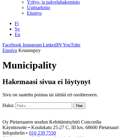
Yritys- ja palveluhakemisto
Uutisarkisto
Etusivu
Fi
Sv
En
Facebook
Instagram
LinkedIN
YouTube
Etusivu
Kruunupyy
Municipality
Hakemaasi sivua ei löytynyt
Sivu on saatettu poistaa tai siirtää eri osoitteeseen.
Haku:
Oy Pietarsaaren seudun Kehittämisyhtiö Concordia
Käyntiosoite • Koulukatu 25-27 C, III krs. 68600 Pietarsaari
Infopuhelin •
010 239 7550