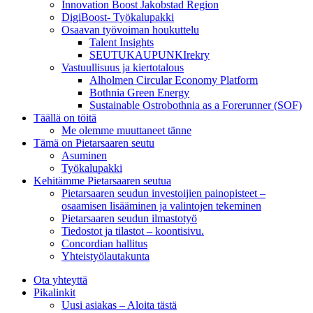
Innovation Boost Jakobstad Region
DigiBoost- Työkalupakki
Osaavan työvoiman houkuttelu
Talent Insights
SEUTUKAUPUNKIrekry
Vastuullisuus ja kiertotalous
Alholmen Circular Economy Platform
Bothnia Green Energy
Sustainable Ostrobothnia as a Forerunner (SOF)
Täällä on töitä
Me olemme muuttaneet tänne
Tämä on Pietarsaaren seutu
Asuminen
Työkalupakki
Kehitämme Pietarsaaren seutua
Pietarsaaren seudun investoijien painopisteet –
osaamisen lisääminen ja valintojen tekeminen
Pietarsaaren seudun ilmastotyö
Tiedostot ja tilastot – koontisivu.
Concordian hallitus
Yhteistyölautakunta
Ota yhteyttä
Pikalinkit
Uusi asiakas – Aloita tästä