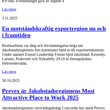
KP-edu. Evenemanget gick av stapeln 4
Recruiting
Läs mera
Active
People
3.11.2025
samlade
studerande
En motståndskraftig exportregion nu och
och
i framtiden
industrin
Besökarlistan var lång och förväntningarna höga när
Jakobstadsregionens fem kommuner bjöd in till exportseminarium.
Under namnet Export Leadership Forum bjöd Jakobstad, Kronoby,
Larsmo, Pedersöre och Nykarleby 29.10 in företagsledare,
förtroendevalda,
En
Läs mera
motståndskraftig
exportregion
30.10.2025
nu
och
Prevex är Jakobstadsregionens Most
i
Attractive Place to Work 2025
framtiden
Jakobstadsregionens utvecklingsbolag Concordia har utsett Prevex