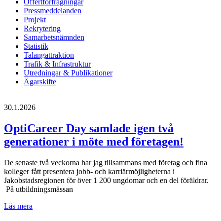
Offertförfrågningar
Pressmeddelanden
Projekt
Rekrytering
Samarbetsnämnden
Statistik
Talangattraktion
Trafik & Infrastruktur
Utredningar & Publikationer
Ägarskifte
30.1.2026
OptiCareer Day samlade igen två
generationer i möte med företagen!
De senaste två veckorna har jag tillsammans med företag och fina
kolleger fått presentera jobb- och karriärmöjligheterna i
Jakobstadsregionen för över 1 200 ungdomar och en del föräldrar.
På utbildningsmässan
OptiCareer
Läs mera
Day