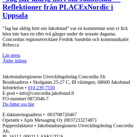
Reflektioner från PLACExNordic i
Uppsala
”Jag har aldrig hört om Jakobstad” var en kommentar som vi fick
höra inte bara en eller två gånger under de senaste dagarna.
Concordias regionutvecklare Fredrik Sandelin och kommunikatör
Rebecca
”Jag
Läs mera
Inläggsnavigering
har
Äldre inlägg
aldrig
hört
Jakobstadsregionens Utvecklingsbolag Concordia Ab
om
Besöksadress • Skolgatan 25-27 C, III våningen, 68600 Jakobstad
Jakobstad”
Infotelefon •
010 239 7550
–
E-post • info@concordia.jakobstad.fi
Reflektioner
FO-nummer 0872046-7
från
Du hittar oss här
PLACExNordic
i
E-faktureringsadress • 003708720467
Uppsala
Operatör • Apix Messaging Oy (003723327487)
Pappersfakturor • Jakobstadsregionens Utvecklingsbolag Concordia
Ab,
PL 16112, 00021 LASKUTUS