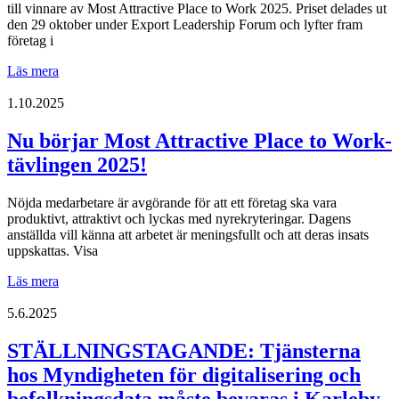
till vinnare av Most Attractive Place to Work 2025. Priset delades ut
den 29 oktober under Export Leadership Forum och lyfter fram
företag i
Prevex
Läs mera
är
Jakobstadsregionens
1.10.2025
Most
Attractive
Nu börjar Most Attractive Place to Work-
Place
tävlingen 2025!
to
Work
2025
Nöjda medarbetare är avgörande för att ett företag ska vara
produktivt, attraktivt och lyckas med nyrekryteringar. Dagens
anställda vill känna att arbetet är meningsfullt och att deras insats
uppskattas. Visa
Nu
Läs mera
börjar
Most
5.6.2025
Attractive
Place
STÄLLNINGSTAGANDE: Tjänsterna
to
hos Myndigheten för digitalisering och
Work-
tävlingen
befolkningsdata måste bevaras i Karleby