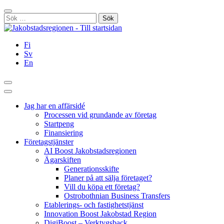
Hoppa
Stäng
till
Sök
innehållet
efter:
Fi
Sv
En
Sök
Huvudmeny
Jag har en affärsidé
Processen vid grundande av företag
Startpeng
Finansiering
Företagstjänster
AI Boost Jakobstadsregionen
Ägarskiften
Generationsskifte
Planer på att sälja företaget?
Vill du köpa ett företag?
Ostrobothnian Business Transfers
Etablerings- och fastighetstjänst
Innovation Boost Jakobstad Region
DigiBoost – Verktygsback