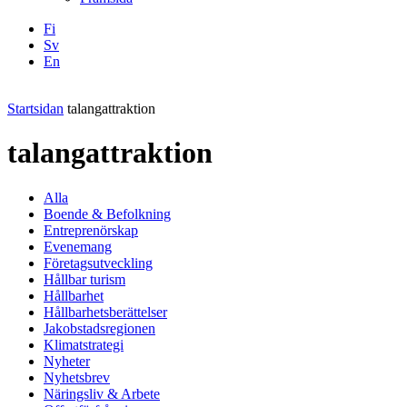
Fi
Sv
En
Facebook
Instagram
LinkedIN
YouTube
Startsidan
talangattraktion
talangattraktion
Alla
Boende & Befolkning
Entreprenörskap
Evenemang
Företagsutveckling
Hållbar turism
Hållbarhet
Hållbarhetsberättelser
Jakobstadsregionen
Klimatstrategi
Nyheter
Nyhetsbrev
Näringsliv & Arbete