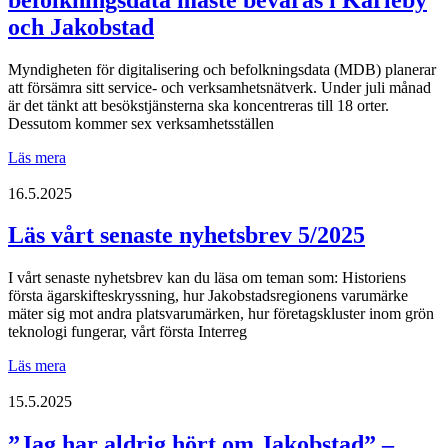
2025!
och Jakobstad
Myndigheten för digitalisering och befolkningsdata (MDB) planerar
att försämra sitt service- och verksamhetsnätverk. Under juli månad
är det tänkt att besökstjänsterna ska koncentreras till 18 orter.
Dessutom kommer sex verksamhetsställen
STÄLLNINGSTAGANDE:
Läs mera
Tjänsterna
hos
16.5.2025
Myndigheten
för
Läs vårt senaste nyhetsbrev 5/2025
digitalisering
och
I vårt senaste nyhetsbrev kan du läsa om teman som: Historiens
befolkningsdata
första ägarskifteskryssning, hur Jakobstadsregionens varumärke
måste
mäter sig mot andra platsvarumärken, hur företagskluster inom grön
bevaras
teknologi fungerar, vårt första Interreg
i
Karleby
Läs
Läs mera
och
vårt
Jakobstad
senaste
15.5.2025
nyhetsbrev
5/2025
”Jag har aldrig hört om Jakobstad” –