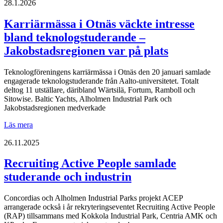
samlade
28.1.2026
igen
två
Karriärmässa i Otnäs väckte intresse
generationer
bland teknologstuderande –
i
möte
Jakobstadsregionen var på plats
med
företagen!
Teknologföreningens karriärmässa i Otnäs den 20 januari samlade
engagerade teknologstuderande från Aalto-universitetet. Totalt
deltog 11 utställare, däribland Wärtsilä, Fortum, Ramboll och
Sitowise. Baltic Yachts, Alholmen Industrial Park och
Jakobstadsregionen medverkade
Karriärmässa
Läs mera
i
Otnäs
26.11.2025
väckte
intresse
Recruiting Active People samlade
bland
studerande och industrin
teknologstuderande
–
Jakobstadsregionen
Concordias och Alholmen Industrial Parks projekt ACEP
var
arrangerade också i år rekryteringseventet Recruiting Active People
på
(RAP) tillsammans med Kokkola Industrial Park, Centria AMK och
plats