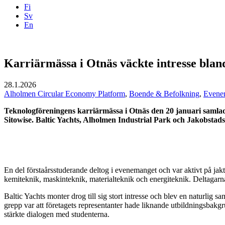
Fi
Sv
En
Facebook
Instagram
LinkedIN
YouTube
Karriärmässa i Otnäs väckte intresse blan
28.1.2026
Alholmen Circular Economy Platform
,
Boende & Befolkning
,
Evene
Teknologföreningens karriärmässa i Otnäs den 20 januari samlade
Sitowise. Baltic Yachts, Alholmen Industrial Park och Jakobstad
En del förstaårsstuderande deltog i evenemanget och var aktivt på ja
kemiteknik, maskinteknik, materialteknik och energiteknik. Deltagarna 
Baltic Yachts monter drog till sig stort intresse och blev en naturlig
grepp var att företagets representanter hade liknande utbildningsbakgr
stärkte dialogen med studenterna.