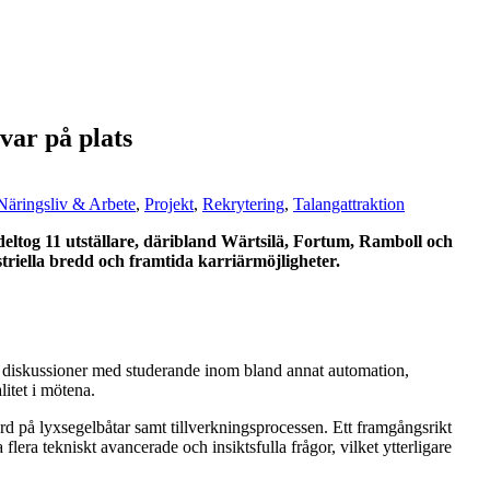
var på plats
Näringsliv & Arbete
,
Projekt
,
Rekrytering
,
Talangattraktion
eltog 11 utställare, däribland Wärtsilä, Fortum, Ramboll och
riella bredd och framtida karriärmöjligheter.
ra diskussioner med studerande inom bland annat automation,
itet i mötena.
ord på lyxsegelbåtar samt tillverkningsprocessen. Ett framgångsrikt
era tekniskt avancerade och insiktsfulla frågor, vilket ytterligare