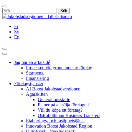
Hoppa
Stäng
till
Sök
innehållet
efter:
Fi
Sv
En
Sök
Huvudmeny
Jag har en affärsidé
Processen vid grundande av företag
Startpeng
Finansiering
Företagstjänster
AI Boost Jakobstadsregionen
Ägarskiften
Generationsskifte
Planer på att sälja företaget?
Vill du köpa ett företag?
Ostrobothnian Business Transfers
Etablerings- och fastighetstjänst
Innovation Boost Jakobstad Region
DigiBoost – Verktygsback