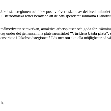
i Jakobstadsregionen och blev positivt överraskade av det breda utbude
sterbottniska rötter berättade att de ofta spenderat somrarna i Jakobs
er målmedveten samverkan, attraktiva arbetsplatser och goda förutsättnin
 företag under det gemensamma platsvarumärket
”Världens bästa plats”
,
ensarbete i Jakobstadsregionen? Läs mer om aktuella möjligheter på v
Ab,