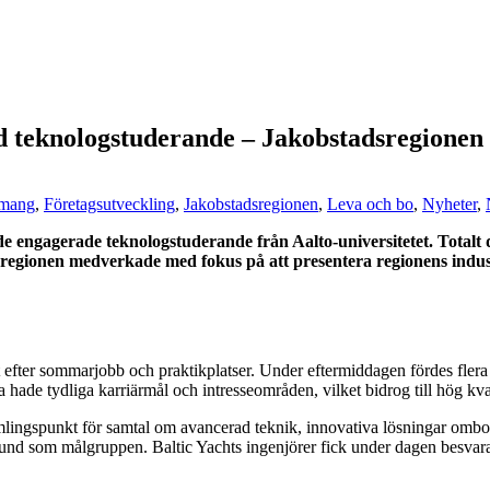
d teknologstuderande – Jakobstadsregionen 
mang
,
Företagsutveckling
,
Jakobstadsregionen
,
Leva och bo
,
Nyheter
,
 engagerade teknologstuderande från Aalto-universitetet. Totalt d
sregionen medverkade med fokus på att presentera regionens indust
kt efter sommarjobb och praktikplatser. Under eftermiddagen fördes fle
hade tydliga karriärmål och intresseområden, vilket bidrog till hög kval
 samlingspunkt för samtal om avancerad teknik, innovativa lösningar omb
und som målgruppen. Baltic Yachts ingenjörer fick under dagen besvara fl