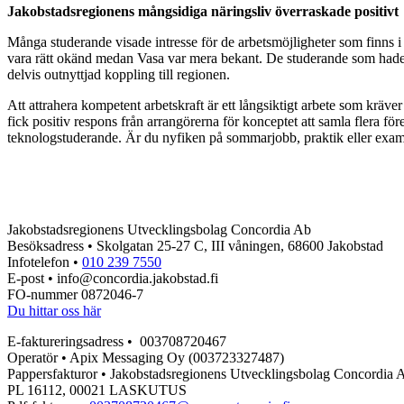
Jakobstadsregionens mångsidiga näringsliv överraskade positivt
Många studerande visade intresse för de arbetsmöjligheter som finns 
vara rätt okänd medan Vasa var mera bekant. De studerande som hade Ö
delvis outnyttjad koppling till regionen.
Att attrahera kompetent arbetskraft är ett långsiktigt arbete som kräv
fick positiv respons från arrangörerna för konceptet att samla flera
teknologstuderande. Är du nyfiken på sommarjobb, praktik eller exam
Jakobstadsregionens Utvecklingsbolag Concordia Ab
Besöksadress • Skolgatan 25-27 C, III våningen, 68600 Jakobstad
Infotelefon •
010 239 7550
E-post • info@concordia.jakobstad.fi
FO-nummer 0872046-7
Du hittar oss här
E-faktureringsadress • 003708720467
Operatör • Apix Messaging Oy (003723327487)
Pappersfakturor • Jakobstadsregionens Utvecklingsbolag Concordia 
PL 16112, 00021 LASKUTUS