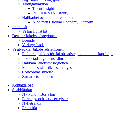
Talangattraktion
Talent Insights
REGIONSTADsrekry
Hållbarhet och cirkulär ekonomi
Alholmen Circular Economy Platform
Jobba här
Vi har flyttat hit
Detta är Jakobstadsregionen
Boende
Verktygsback
Vi utvecklar Jakobstadsregionen
Etableringsfokus för Jakobstadsregionen – kunskapshöjn
Jakobstadsregionens klimatarbete
Hållbara Jakobstadsregionen
Material & statistik – samlingssida.
Concordias styrelse
Samarbetsnämnden
Kontakta oss
Snabblänkar
Ny kund – Börja här
Företags- och serviceregister
Nyhetsarkiv
Framsida