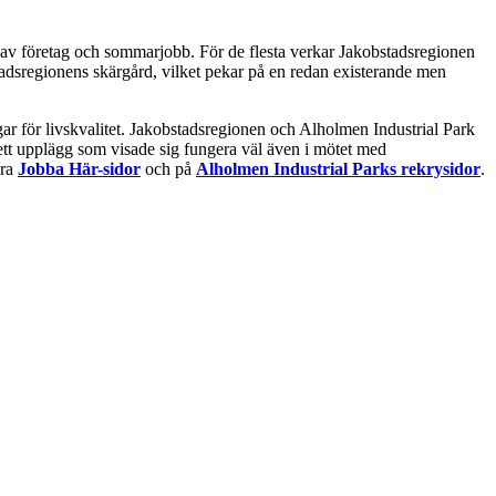
t av företag och sommarjobb. För de flesta verkar Jakobstadsregionen
tadsregionens skärgård, vilket pekar på en redan existerande men
gar för livskvalitet. Jakobstadsregionen och Alholmen Industrial Park
 ett upplägg som visade sig fungera väl även i mötet med
åra
Jobba Här-sidor
och på
Alholmen Industrial Parks rekrysidor
.