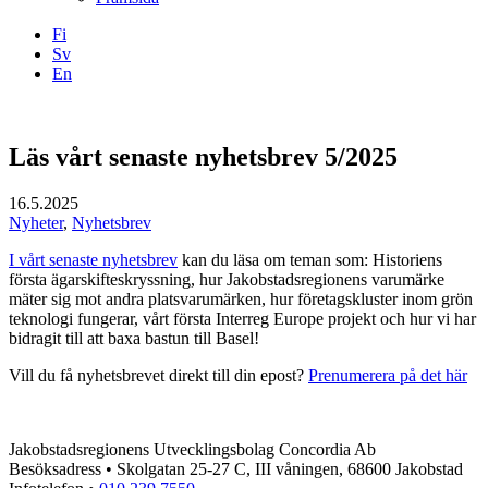
Fi
Sv
En
Facebook
Instagram
LinkedIN
YouTube
Läs vårt senaste nyhetsbrev 5/2025
16.5.2025
Nyheter
,
Nyhetsbrev
I vårt senaste nyhetsbrev
kan du läsa om teman som: Historiens
första ägarskifteskryssning, hur Jakobstadsregionens varumärke
mäter sig mot andra platsvarumärken, hur företagskluster inom grön
teknologi fungerar, vårt första Interreg Europe projekt och hur vi har
bidragit till att baxa bastun till Basel!
Vill du få nyhetsbrevet direkt till din epost?
Prenumerera på det här
Jakobstadsregionens Utvecklingsbolag Concordia Ab
Besöksadress • Skolgatan 25-27 C, III våningen, 68600 Jakobstad