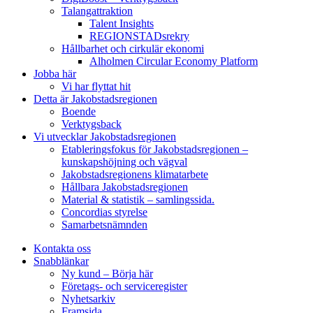
Talangattraktion
Talent Insights
REGIONSTADsrekry
Hållbarhet och cirkulär ekonomi
Alholmen Circular Economy Platform
Jobba här
Vi har flyttat hit
Detta är Jakobstadsregionen
Boende
Verktygsback
Vi utvecklar Jakobstadsregionen
Etableringsfokus för Jakobstadsregionen –
kunskapshöjning och vägval
Jakobstadsregionens klimatarbete
Hållbara Jakobstadsregionen
Material & statistik – samlingssida.
Concordias styrelse
Samarbetsnämnden
Kontakta oss
Snabblänkar
Ny kund – Börja här
Företags- och serviceregister
Nyhetsarkiv
Framsida