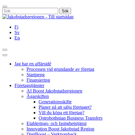
Hoppa
Stäng
till
Sök
innehållet
efter:
Fi
Sv
En
Sök
Huvudmeny
Jag har en affärsidé
Processen vid grundande av företag
Startpeng
Finansiering
Företagstjänster
AI Boost Jakobstadsregionen
Ägarskiften
Generationsskifte
Planer på att sälja företaget?
Vill du köpa ett företag?
Ostrobothnian Business Transfers
Etablerings- och fastighetstjänst
Innovation Boost Jakobstad Region
DigiBoost – Verktygsback