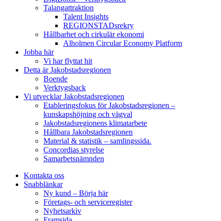
Talangattraktion
Talent Insights
REGIONSTADsrekry
Hållbarhet och cirkulär ekonomi
Alholmen Circular Economy Platform
Jobba här
Vi har flyttat hit
Detta är Jakobstadsregionen
Boende
Verktygsback
Vi utvecklar Jakobstadsregionen
Etableringsfokus för Jakobstadsregionen –
kunskapshöjning och vägval
Jakobstadsregionens klimatarbete
Hållbara Jakobstadsregionen
Material & statistik – samlingssida.
Concordias styrelse
Samarbetsnämnden
Kontakta oss
Snabblänkar
Ny kund – Börja här
Företags- och serviceregister
Nyhetsarkiv
Framsida