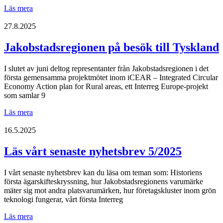
Läs
Läs mera
vårt
senaste
27.8.2025
nyhetsbrev
8/2025
Jakobstadsregionen på besök till Tyskland
I slutet av juni deltog representanter från Jakobstadsregionen i det
första gemensamma projektmötet inom iCEAR – Integrated Circular
Economy Action plan for Rural areas, ett Interreg Europe-projekt
som samlar 9
Jakobstadsregionen
Läs mera
på
besök
16.5.2025
till
Tyskland
Läs vårt senaste nyhetsbrev 5/2025
I vårt senaste nyhetsbrev kan du läsa om teman som: Historiens
första ägarskifteskryssning, hur Jakobstadsregionens varumärke
mäter sig mot andra platsvarumärken, hur företagskluster inom grön
teknologi fungerar, vårt första Interreg
Läs
Läs mera