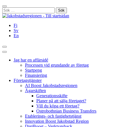
Hoppa
Stäng
till
Sök
innehållet
efter:
Fi
Sv
En
Sök
Huvudmeny
Jag har en affärsidé
Processen vid grundande av företag
Startpeng
Finansiering
Företagstjänster
AI Boost Jakobstadsregionen
Ägarskiften
Generationsskifte
Planer på att sälja företaget?
Vill du köpa ett företag?
Ostrobothnian Business Transfers
Etablerings- och fastighetstjänst
Innovation Boost Jakobstad Region
DigiBoost – Verktygsback