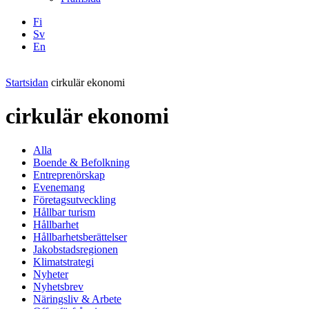
Fi
Sv
En
Facebook
Instagram
LinkedIN
YouTube
Startsidan
cirkulär ekonomi
cirkulär ekonomi
Alla
Boende & Befolkning
Entreprenörskap
Evenemang
Företagsutveckling
Hållbar turism
Hållbarhet
Hållbarhetsberättelser
Jakobstadsregionen
Klimatstrategi
Nyheter
Nyhetsbrev
Näringsliv & Arbete