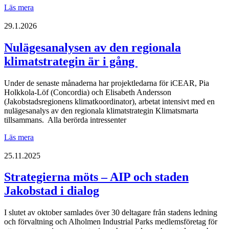
Strategiska
Läs mera
angreppssätt
och
29.1.2026
cirkulära
lösningar
Nulägesanalysen av den regionala
i
klimatstrategin är i gång
fokus
under
iCEAR:s
Under de senaste månaderna har projektledarna för iCEAR, Pia
studiebesök
Holkkola-Löf (Concordia) och Elisabeth Andersson
i
(Jakobstadsregionens klimatkoordinator), arbetat intensivt med en
Opole
nulägesanalys av den regionala klimatstrategin Klimatsmarta
tillsammans. Alla berörda intressenter
Nulägesanalysen
Läs mera
av
den
25.11.2025
regionala
klimatstrategin
Strategierna möts – AIP och staden
är
Jakobstad i dialog
i
gång
I slutet av oktober samlades över 30 deltagare från stadens ledning
och förvaltning och Alholmen Industrial Parks medlemsföretag för