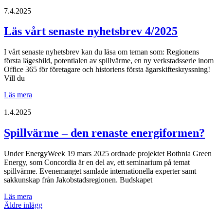
vårt
senaste
7.4.2025
nyhetsbrev
5/2025
Läs vårt senaste nyhetsbrev 4/2025
I vårt senaste nyhetsbrev kan du läsa om teman som: Regionens
första lägesbild, potentialen av spillvärme, en ny verkstadsserie inom
Office 365 för företagare och historiens första ägarskifteskryssning!
Vill du
Läs
Läs mera
vårt
senaste
1.4.2025
nyhetsbrev
4/2025
Spillvärme – den renaste energiformen?
Under EnergyWeek 19 mars 2025 ordnade projektet Bothnia Green
Energy, som Concordia är en del av, ett seminarium på temat
spillvärme. Evenemanget samlade internationella experter samt
sakkunskap från Jakobstadsregionen. Budskapet
Spillvärme
Läs mera
Inläggsnavigering
–
Äldre inlägg
den