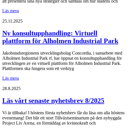
att presentera sina nya strategier och samtala om hur stadens och
Strategierna
Läs mera
möts
–
25.11.2025
AIP
och
Ny konsultupphandling: Virtuell
staden
plattform för Alholmen Industrial Park
Jakobstad
i
dialog
Jakobstadsregionens utvecklingsbolag Concordia, i samarbete med
Alholmen Industrial Park rf, har öppnat en konsultupphandling för
utvecklingen av en virtuell plattform för Alholmen Industrial Park.
Plattformen ska fungera som ett verktyg
Ny
Läs mera
konsultupphandling:
Virtuell
28.8.2025
plattform
för
Läs vårt senaste nyhetsbrev 8/2025
Alholmen
Industrial
Vi är tillbaka! I höstens första nyhetsbrev får du läsa om alla höstens
Park
evenemang! Det blir ett stort Tillväxtseminarium på den nybyggda
Project Liv Arena, en förmiddag av kvinnokraft och