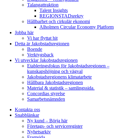
Talangattraktion
Talent Insights
REGIONSTADsrekry
Hållbarhet och cirkulär ekonomi
Alholmen Circular Economy Platform
Jobba här
Vi har flyttat hit
Detta är Jakobstadsregionen
Boende
Verktygsback
Vi utvecklar Jakobstadsregionen
Etableringsfokus för Jakobstadsregionen –
kunskapshöjning och vägval
Jakobstadsregionens klimatarbete
Hållbara Jakobstadsregionen
Material & statistik – samlingssida.
Concordias styrelse
Samarbetsnämnden
Kontakta oss
Snabblänkar
Ny kund – Börja här
Företags- och serviceregister
Nyhetsarkiv
Framsida