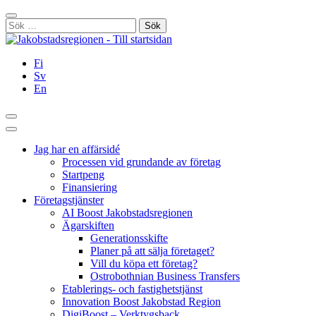
Hoppa
Stäng
till
Sök
innehållet
efter:
Fi
Sv
En
Sök
Huvudmeny
Jag har en affärsidé
Processen vid grundande av företag
Startpeng
Finansiering
Företagstjänster
AI Boost Jakobstadsregionen
Ägarskiften
Generationsskifte
Planer på att sälja företaget?
Vill du köpa ett företag?
Ostrobothnian Business Transfers
Etablerings- och fastighetstjänst
Innovation Boost Jakobstad Region
DigiBoost – Verktygsback