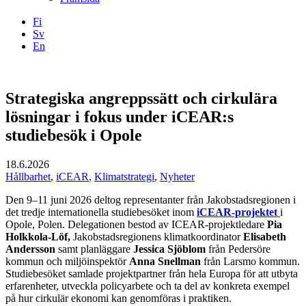
Fi
Sv
En
Facebook
Instagram
LinkedIN
YouTube
Strategiska angreppssätt och cirkulära
lösningar i fokus under iCEAR:s
studiebesök i Opole
18.6.2026
Hållbarhet
,
iCEAR
,
Klimatstrategi
,
Nyheter
Den 9–11 juni 2026 deltog representanter från Jakobstadsregionen i
det tredje internationella studiebesöket inom
iCEAR-projektet
i
Opole, Polen. Delegationen bestod av ICEAR-projektledare
Pia
Holkkola-Löf,
Jakobstadsregionens klimatkoordinator
Elisabeth
Andersson
samt planläggare
Jessica Sjöblom
från Pedersöre
kommun och miljöinspektör
Anna Snellman
från Larsmo kommun.
Studiebesöket samlade projektpartner från hela Europa för att utbyta
erfarenheter, utveckla policyarbete och ta del av konkreta exempel
på hur cirkulär ekonomi kan genomföras i praktiken.