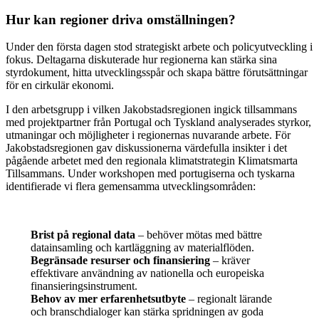
Hur kan regioner driva omställningen?
Under den första dagen stod strategiskt arbete och policyutveckling i
fokus. Deltagarna diskuterade hur regionerna kan stärka sina
styrdokument, hitta utvecklingsspår och skapa bättre förutsättningar
för en cirkulär ekonomi.
I den arbetsgrupp i vilken Jakobstadsregionen ingick tillsammans
med projektpartner från Portugal och Tyskland analyserades styrkor,
utmaningar och möjligheter i regionernas nuvarande arbete. För
Jakobstadsregionen gav diskussionerna värdefulla insikter i det
pågående arbetet med den regionala klimatstrategin Klimatsmarta
Tillsammans. Under workshopen med portugiserna och tyskarna
identifierade vi flera gemensamma utvecklingsområden:
Brist på regional data
– behöver mötas med bättre
datainsamling och kartläggning av materialflöden.
Begränsade resurser och finansiering
– kräver
effektivare användning av nationella och europeiska
finansieringsinstrument.
Behov av mer erfarenhetsutbyte
– regionalt lärande
och branschdialoger kan stärka spridningen av goda