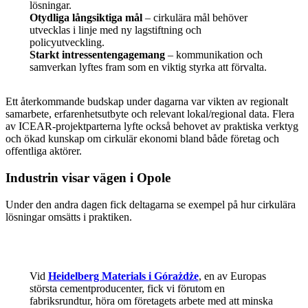
lösningar.
Otydliga långsiktiga mål
– cirkulära mål behöver
utvecklas i linje med ny lagstiftning och
policyutveckling.
Starkt intressentengagemang
– kommunikation och
samverkan lyftes fram som en viktig styrka att förvalta.
Ett återkommande budskap under dagarna var vikten av regionalt
samarbete, erfarenhetsutbyte och relevant lokal/regional data. Flera
av ICEAR-projektparterna lyfte också behovet av praktiska verktyg
och ökad kunskap om cirkulär ekonomi bland både företag och
offentliga aktörer.
Industrin visar vägen i Opole
Under den andra dagen fick deltagarna se exempel på hur cirkulära
lösningar omsätts i praktiken.
Vid
Heidelberg Materials i Górażdże
, en av Europas
största cementproducenter, fick vi förutom en
fabriksrundtur, höra om företagets arbete med att minska