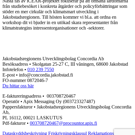
Nästa fas av iCEAR-projektet fokuserar på att omsätta lärdomarna
från studiebesöket i konkreta åtgärder och policyförbättringar som
stöder en mer cirkulär och klimatsmart utveckling i
Jakobstadsregionen. Till hösten kommer vi bl.a. att ordna en
workshop dit vi bjuder in en utökad skara representanter från
klimatstrategins intressentorganisationer och -sektorer.
Jakobstadsregionens Utvecklingsbolag Concordia Ab
Besöksadress • Skolgatan 25-27 C, III våningen, 68600 Jakobstad
Infotelefon •
010 239 7550
E-post • info@concordia.jakobstad.fi
FO-nummer 0872046-7
Du hittar oss här
E-faktureringsadress • 003708720467
Operatör • Apix Messaging Oy (003723327487)
Pappersfakturor • Jakobstadsregionens Utvecklingsbolag Concordia
Ab,
PL 16112, 00021 LASKUTUS
Pdf-fakturor •
003708720467@procountor.apix.fi
Dataskyddsbeskrivning
Friskrivningsklausul
Reklamationsblankett