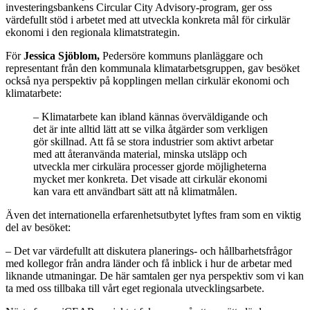
investeringsbankens Circular City Advisory-program, ger oss
värdefullt stöd i arbetet med att utveckla konkreta mål för cirkulär
ekonomi i den regionala klimatstrategin.
För
Jessica Sjöblom,
Pedersöre kommuns planläggare och
representant från den kommunala klimatarbetsgruppen, gav besöket
också nya perspektiv på kopplingen mellan cirkulär ekonomi och
klimatarbete:
– Klimatarbete kan ibland kännas överväldigande och
det är inte alltid lätt att se vilka åtgärder som verkligen
gör skillnad. Att få se stora industrier som aktivt arbetar
med att återanvända material, minska utsläpp och
utveckla mer cirkulära processer gjorde möjligheterna
mycket mer konkreta. Det visade att cirkulär ekonomi
kan vara ett användbart sätt att nå klimatmålen.
Även det internationella erfarenhetsutbytet lyftes fram som en viktig
del av besöket:
– Det var värdefullt att diskutera planerings- och hållbarhetsfrågor
med kollegor från andra länder och få inblick i hur de arbetar med
liknande utmaningar. De här samtalen ger nya perspektiv som vi kan
ta med oss tillbaka till vårt eget regionala utvecklingsarbete.