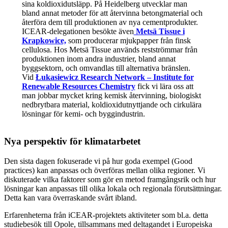
sina koldioxidutsläpp. På Heidelberg utvecklar man
bland annat metoder för att återvinna betongmaterial och
återföra dem till produktionen av nya cementprodukter.
ICEAR-delegationen besökte även
Metsä Tissue i
Krapkowice,
som producerar mjukpapper från finsk
cellulosa. Hos Metsä Tissue används restströmmar från
produktionen inom andra industrier, bland annat
byggsektorn, och omvandlas till alternativa bränslen.
Vid
Łukasiewicz Research Network – Institute for
Renewable Resources Chemistry
fick vi lära oss att
man jobbar mycket kring kemisk återvinning, biologiskt
nedbrytbara material, koldioxidutnyttjande och cirkulära
lösningar för kemi- och byggindustrin.
Nya perspektiv för klimatarbetet
Den sista dagen fokuserade vi på hur goda exempel (Good
practices) kan anpassas och överföras mellan olika regioner. Vi
diskuterade vilka faktorer som gör en metod framgångsrik och hur
lösningar kan anpassas till olika lokala och regionala förutsättningar.
Detta kan vara överraskande svårt ibland.
Erfarenheterna från iCEAR-projektets aktiviteter som bl.a. detta
studiebesök till Opole, tillsammans med deltagandet i Europeiska