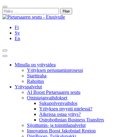
Siirry
Sulje
sisältöön
Haku:
Fi
Sv
En
Hae
Päävalikko
Minulla on yritysidea
Yrityksen perustamisprosessi
Starttiraha
Rahoitus
Yrityspalvelut
AI Boost Pietarsaaren seutu
Omistajanvaihdokset
Sukupolvenvaihdos
Yrityksen myynti mielessä?
Aikeissa ostaa yritys?
Ostrobothnian Business Transfers
Sijoittumis- ja toimitilapalvelut
Innovation Boost Jakobstad Region
DigiBoost- Työkalupakki