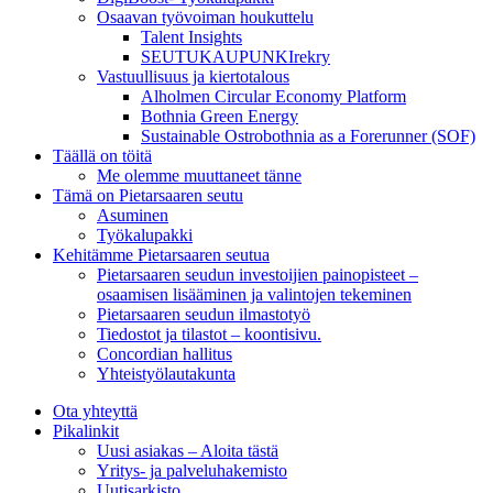
Osaavan työvoiman houkuttelu
Talent Insights
SEUTUKAUPUNKIrekry
Vastuullisuus ja kiertotalous
Alholmen Circular Economy Platform
Bothnia Green Energy
Sustainable Ostrobothnia as a Forerunner (SOF)
Täällä on töitä
Me olemme muuttaneet tänne
Tämä on Pietarsaaren seutu
Asuminen
Työkalupakki
Kehitämme Pietarsaaren seutua
Pietarsaaren seudun investoijien painopisteet –
osaamisen lisääminen ja valintojen tekeminen
Pietarsaaren seudun ilmastotyö
Tiedostot ja tilastot – koontisivu.
Concordian hallitus
Yhteistyölautakunta
Ota yhteyttä
Pikalinkit
Uusi asiakas – Aloita tästä
Yritys- ja palveluhakemisto
Uutisarkisto