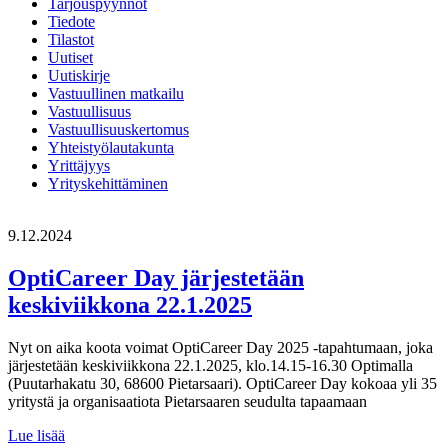
Tarjouspyynnöt
Tiedote
Tilastot
Uutiset
Uutiskirje
Vastuullinen matkailu
Vastuullisuus
Vastuullisuuskertomus
Yhteistyölautakunta
Yrittäjyys
Yrityskehittäminen
9.12.2024
OptiCareer Day järjestetään
keskiviikkona 22.1.2025
Nyt on aika koota voimat OptiCareer Day 2025 -tapahtumaan, joka
järjestetään keskiviikkona 22.1.2025, klo.14.15-16.30 Optimalla
(Puutarhakatu 30, 68600 Pietarsaari). OptiCareer Day kokoaa yli 35
yritystä ja organisaatiota Pietarsaaren seudulta tapaamaan
OptiCareer
Lue lisää