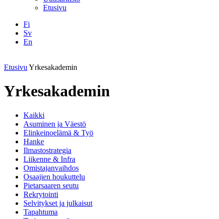
Etusivu
Fi
Sv
En
Facebook
Instagram
LinkedIN
YouTube
Etusivu
Yrkesakademin
Yrkesakademin
Kaikki
Asuminen ja Väestö
Elinkeinoelämä & Työ
Hanke
Ilmastostrategia
Liikenne & Infra
Omistajanvaihdos
Osaajien houkuttelu
Pietarsaaren seutu
Rekrytointi
Selvitykset ja julkaisut
Tapahtuma