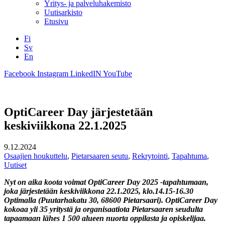
Yritys- ja palveluhakemisto
Uutisarkisto
Etusivu
Fi
Sv
En
Facebook
Instagram
LinkedIN
YouTube
OptiCareer Day järjestetään
keskiviikkona 22.1.2025
9.12.2024
Osaajien houkuttelu
,
Pietarsaaren seutu
,
Rekrytointi
,
Tapahtuma
,
Uutiset
Nyt on aika koota voimat OptiCareer Day 2025 -tapahtumaan,
joka järjestetään keskiviikkona 22.1.2025, klo.14.15-16.30
Optimalla (Puutarhakatu 30, 68600 Pietarsaari). OptiCareer Day
kokoaa yli 35 yritystä ja organisaatiota Pietarsaaren seudulta
tapaamaan lähes 1 500 alueen nuorta oppilasta ja opiskelijaa.