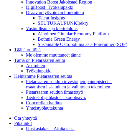
Innovation Boost Jakobstad Region
DigiBoost- Työkalupakki
Osaavan työvoiman houkuttelu
Talent Insights
SEUTUKAUPUNKIrekry
Vastuullisuus ja kiertotalous
Alholmen Circular Economy Platform
Bothnia Green Energy
Sustainable Ostrobothnia as a Forerunner (SOF)
Täällä on töitä
Me olemme muuttaneet tänne
Tämä on Pietarsaaren seutu
Asuminen
Työkalupakki
Kehitämme Pietarsaaren seutua
Pietarsaaren seudun investoijien painopisteet –
osaamisen lisääminen ja valintojen tekeminen
Pietarsaaren seudun ilmastotyö
Tiedostot ja tilastot – koontisivu.
Concordian hallitus
Yhteistyölautakunta
Ota yhteyttä
Pikalinkit
Uusi asiakas – Aloita tästä