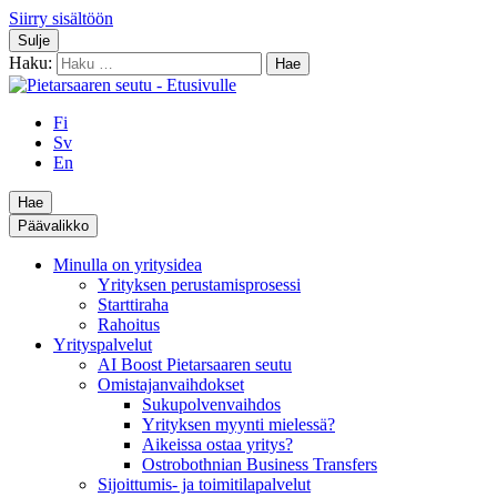
Siirry sisältöön
Sulje
Haku:
Fi
Sv
En
Hae
Päävalikko
Minulla on yritysidea
Yrityksen perustamisprosessi
Starttiraha
Rahoitus
Yrityspalvelut
AI Boost Pietarsaaren seutu
Omistajanvaihdokset
Sukupolvenvaihdos
Yrityksen myynti mielessä?
Aikeissa ostaa yritys?
Ostrobothnian Business Transfers
Sijoittumis- ja toimitilapalvelut