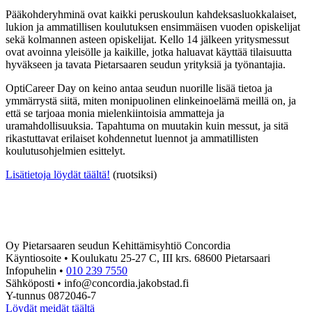
Pääkohderyhminä ovat kaikki peruskoulun kahdeksasluokkalaiset,
lukion ja ammatillisen koulutuksen ensimmäisen vuoden opiskelijat
sekä kolmannen asteen opiskelijat. Kello 14 jälkeen yritysmessut
ovat avoinna yleisölle ja kaikille, jotka haluavat käyttää tilaisuutta
hyväkseen ja tavata Pietarsaaren seudun yrityksiä ja työnantajia.
OptiCareer Day on keino antaa seudun nuorille lisää tietoa ja
ymmärrystä siitä, miten monipuolinen elinkeinoelämä meillä on, ja
että se tarjoaa monia mielenkiintoisia ammatteja ja
uramahdollisuuksia. Tapahtuma on muutakin kuin messut, ja sitä
rikastuttavat erilaiset kohdennetut luennot ja ammatillisten
koulutusohjelmien esittelyt.
Lisätietoja löydät täältä!
(ruotsiksi)
Oy Pietarsaaren seudun Kehittämisyhtiö Concordia
Käyntiosoite • Koulukatu 25-27 C, III krs. 68600 Pietarsaari
Infopuhelin •
010 239 7550
Sähköposti • info@concordia.jakobstad.fi
Y-tunnus 0872046-7
Löydät meidät täältä