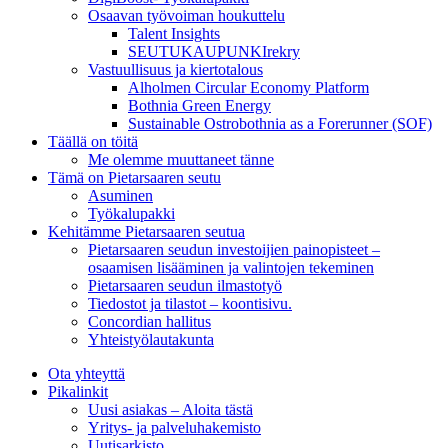
Osaavan työvoiman houkuttelu
Talent Insights
SEUTUKAUPUNKIrekry
Vastuullisuus ja kiertotalous
Alholmen Circular Economy Platform
Bothnia Green Energy
Sustainable Ostrobothnia as a Forerunner (SOF)
Täällä on töitä
Me olemme muuttaneet tänne
Tämä on Pietarsaaren seutu
Asuminen
Työkalupakki
Kehitämme Pietarsaaren seutua
Pietarsaaren seudun investoijien painopisteet –
osaamisen lisääminen ja valintojen tekeminen
Pietarsaaren seudun ilmastotyö
Tiedostot ja tilastot – koontisivu.
Concordian hallitus
Yhteistyölautakunta
Ota yhteyttä
Pikalinkit
Uusi asiakas – Aloita tästä
Yritys- ja palveluhakemisto
Uutisarkisto