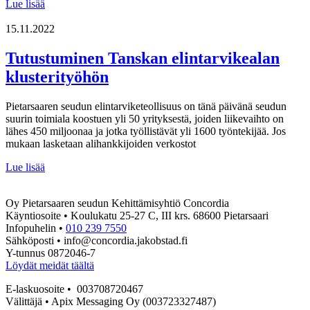
Tule
Lue lisää
mukaan
Social
15.11.2022
Wednesday-
tapahtumaan
Tutustuminen Tanskan elintarvikealan
27.11.2024
klusterityöhön
Pietarsaaren seudun elintarviketeollisuus on tänä päivänä seudun
suurin toimiala koostuen yli 50 yrityksestä, joiden liikevaihto on
lähes 450 miljoonaa ja jotka työllistävät yli 1600 työntekijää. Jos
mukaan lasketaan alihankkijoiden verkostot
Tutustuminen
Lue lisää
Tanskan
elintarvikealan
Oy Pietarsaaren seudun Kehittämisyhtiö Concordia
klusterityöhön
Käyntiosoite • Koulukatu 25-27 C, III krs. 68600 Pietarsaari
Infopuhelin •
010 239 7550
Sähköposti • info@concordia.jakobstad.fi
Y-tunnus 0872046-7
Löydät meidät täältä
E-laskuosoite • 003708720467
Välittäjä • Apix Messaging Oy (003723327487)