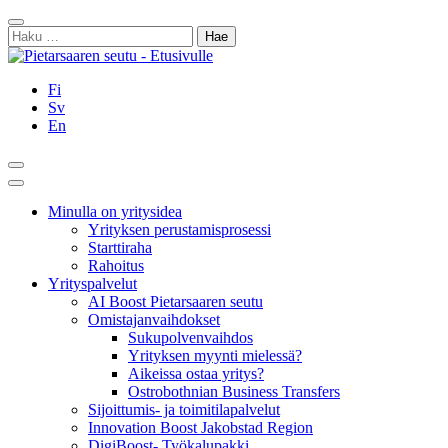
Siirry
Sulje
sisältöön
Haku:
Fi
Sv
En
Hae
Päävalikko
Minulla on yritysidea
Yrityksen perustamisprosessi
Starttiraha
Rahoitus
Yrityspalvelut
AI Boost Pietarsaaren seutu
Omistajanvaihdokset
Sukupolvenvaihdos
Yrityksen myynti mielessä?
Aikeissa ostaa yritys?
Ostrobothnian Business Transfers
Sijoittumis- ja toimitilapalvelut
Innovation Boost Jakobstad Region
DigiBoost- Työkalupakki