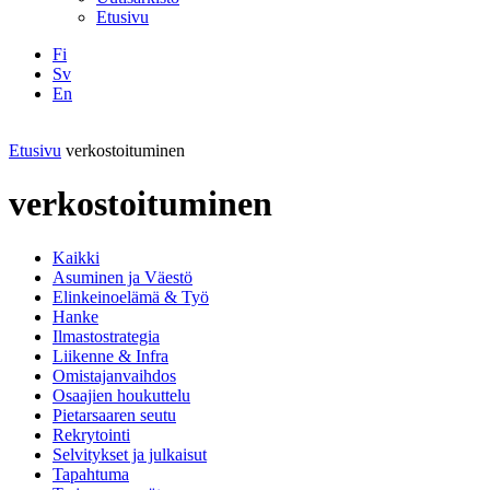
Etusivu
Fi
Sv
En
Facebook
Instagram
LinkedIN
YouTube
Etusivu
verkostoituminen
verkostoituminen
Kaikki
Asuminen ja Väestö
Elinkeinoelämä & Työ
Hanke
Ilmastostrategia
Liikenne & Infra
Omistajanvaihdos
Osaajien houkuttelu
Pietarsaaren seutu
Rekrytointi
Selvitykset ja julkaisut
Tapahtuma