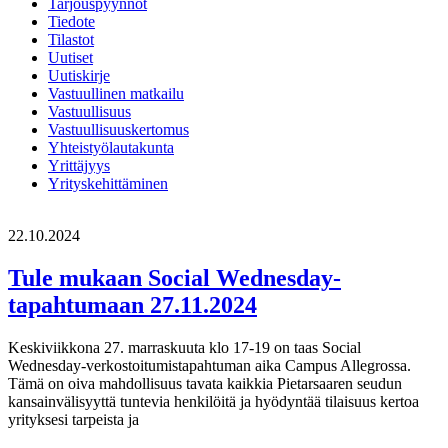
Tarjouspyynnöt
Tiedote
Tilastot
Uutiset
Uutiskirje
Vastuullinen matkailu
Vastuullisuus
Vastuullisuuskertomus
Yhteistyölautakunta
Yrittäjyys
Yrityskehittäminen
22.10.2024
Tule mukaan Social Wednesday-
tapahtumaan 27.11.2024
Keskiviikkona 27. marraskuuta klo 17-19 on taas Social
Wednesday-verkostoitumistapahtuman aika Campus Allegrossa.
Tämä on oiva mahdollisuus tavata kaikkia Pietarsaaren seudun
kansainvälisyyttä tuntevia henkilöitä ja hyödyntää tilaisuus kertoa
yrityksesi tarpeista ja