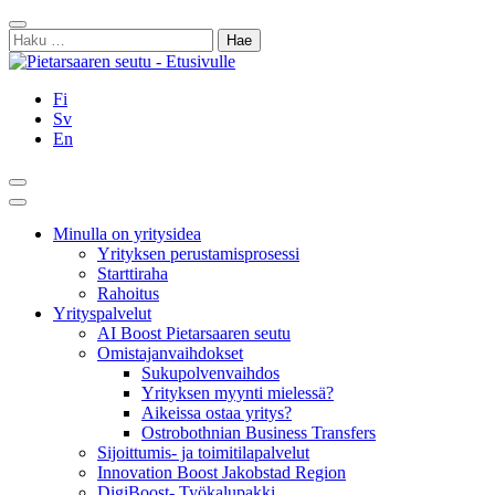
Siirry
Sulje
sisältöön
Haku:
Fi
Sv
En
Hae
Päävalikko
Minulla on yritysidea
Yrityksen perustamisprosessi
Starttiraha
Rahoitus
Yrityspalvelut
AI Boost Pietarsaaren seutu
Omistajanvaihdokset
Sukupolvenvaihdos
Yrityksen myynti mielessä?
Aikeissa ostaa yritys?
Ostrobothnian Business Transfers
Sijoittumis- ja toimitilapalvelut
Innovation Boost Jakobstad Region
DigiBoost- Työkalupakki