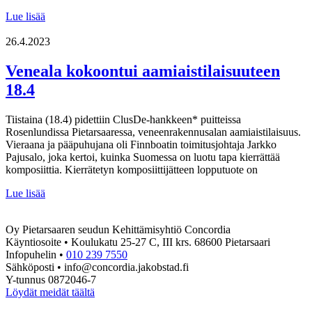
Venealan
Lue lisää
yritykset
tervetuloa
26.4.2023
aamupalatreffeille
6.6!
Veneala kokoontui aamiaistilaisuuteen
18.4
Tiistaina (18.4) pidettiin ClusDe-hankkeen* puitteissa
Rosenlundissa Pietarsaaressa, veneenrakennusalan aamiaistilaisuus.
Vieraana ja pääpuhujana oli Finnboatin toimitusjohtaja Jarkko
Pajusalo, joka kertoi, kuinka Suomessa on luotu tapa kierrättää
komposiittia. Kierrätetyn komposiittijätteen lopputuote on
Veneala
Lue lisää
kokoontui
aamiaistilaisuuteen
Oy Pietarsaaren seudun Kehittämisyhtiö Concordia
18.4
Käyntiosoite • Koulukatu 25-27 C, III krs. 68600 Pietarsaari
Infopuhelin •
010 239 7550
Sähköposti • info@concordia.jakobstad.fi
Y-tunnus 0872046-7
Löydät meidät täältä