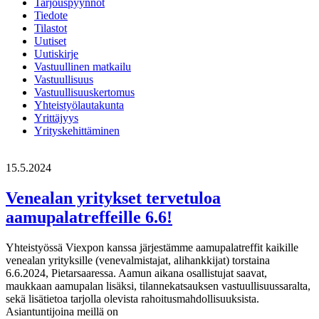
Tarjouspyynnöt
Tiedote
Tilastot
Uutiset
Uutiskirje
Vastuullinen matkailu
Vastuullisuus
Vastuullisuuskertomus
Yhteistyölautakunta
Yrittäjyys
Yrityskehittäminen
15.5.2024
Venealan yritykset tervetuloa
aamupalatreffeille 6.6!
Yhteistyössä Viexpon kanssa järjestämme aamupalatreffit kaikille
venealan yrityksille (venevalmistajat, alihankkijat) torstaina
6.6.2024, Pietarsaaressa. Aamun aikana osallistujat saavat,
maukkaan aamupalan lisäksi, tilannekatsauksen vastuullisuussaralta,
sekä lisätietoa tarjolla olevista rahoitusmahdollisuuksista.
Asiantuntijoina meillä on