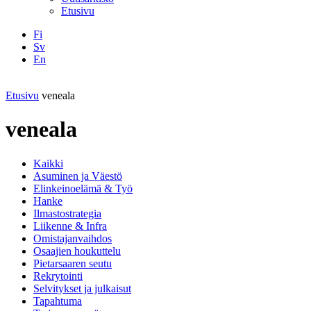
Etusivu
Fi
Sv
En
Facebook
Instagram
LinkedIN
YouTube
Etusivu
veneala
veneala
Kaikki
Asuminen ja Väestö
Elinkeinoelämä & Työ
Hanke
Ilmastostrategia
Liikenne & Infra
Omistajanvaihdos
Osaajien houkuttelu
Pietarsaaren seutu
Rekrytointi
Selvitykset ja julkaisut
Tapahtuma