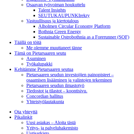
Osaavan työvoiman houkuttelu
Talent Insights
SEUTUKAUPUNKIrekry
Vastuullisuus ja kiertotalous
Alholmen Circular Economy Platform
Bothnia Green Energy
Sustainable Ostrobothnia as a Forerunner (SOF)
Täällä on töitä
Me olemme muuttaneet tänne
Tämä on Pietarsaaren seutu
Asuminen
Työkalupakki
Kehitämme Pietarsaaren seutua
Pietarsaaren seudun investoijien painopisteet –
osaamisen lisääminen ja valintojen tekeminen
Pietarsaaren seudun ilmastotyö
Tiedostot ja tilastot – koontisivu.
Concordian hallitus
Yhteistyölautakunta
Ota yhteyttä
Pikalinkit
Uusi asiakas – Aloita tästä
Yritys- ja palveluhakemisto
Uutisarkisto