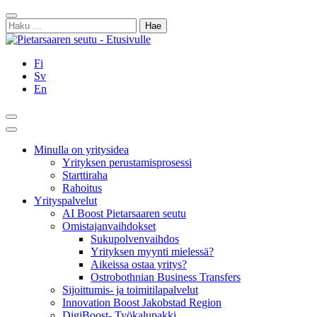
Siirry
Sulje
sisältöön
Haku:
Fi
Sv
En
Hae
Päävalikko
Minulla on yritysidea
Yrityksen perustamisprosessi
Starttiraha
Rahoitus
Yrityspalvelut
AI Boost Pietarsaaren seutu
Omistajanvaihdokset
Sukupolvenvaihdos
Yrityksen myynti mielessä?
Aikeissa ostaa yritys?
Ostrobothnian Business Transfers
Sijoittumis- ja toimitilapalvelut
Innovation Boost Jakobstad Region
DigiBoost- Työkalupakki