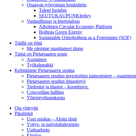
Osaavan työvoiman houkuttelu
Talent Insights
SEUTUKAUPUNKIrekry
Vastuullisuus ja kiertotalous
Alholmen Circular Economy Platform
Bothnia Green Energy
Sustainable Ostrobothnia as a Forerunner (SOF)
Täällä on töitä
Me olemme muuttaneet tänne
Tämä on Pietarsaaren seutu
Asuminen
Työkalupakki
Kehitämme Pietarsaaren seutua
Pietarsaaren seudun investoijien painopisteet – osaamise
Pietarsaaren seudun ilmastotyö
Tiedostot ja tilastot – koontisivu.
Concordian hallitus
Yhteistyölautakunta
Ota yhteyttä
Pikalinkit
Uusi asiakas – Aloita tästä
Yritys- ja palveluhakemisto
Uutisarkisto
Etusivu