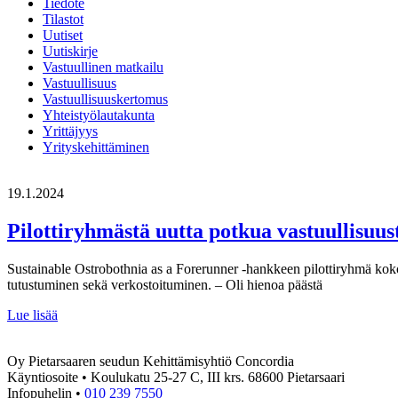
Tiedote
Tilastot
Uutiset
Uutiskirje
Vastuullinen matkailu
Vastuullisuus
Vastuullisuuskertomus
Yhteistyölautakunta
Yrittäjyys
Yrityskehittäminen
19.1.2024
Pilottiryhmästä uutta potkua vastuullisuus
Sustainable Ostrobothnia as a Forerunner -hankkeen pilottiryhmä kokoo
tutustuminen sekä verkostoituminen. – Oli hienoa päästä
Pilottiryhmästä
Lue lisää
uutta
potkua
Oy Pietarsaaren seudun Kehittämisyhtiö Concordia
vastuullisuustyöhön
Käyntiosoite • Koulukatu 25-27 C, III krs. 68600 Pietarsaari
ja
Infopuhelin •
010 239 7550
kiertotalousajatteluun