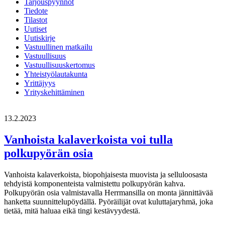
Tarjouspyynnöt
Tiedote
Tilastot
Uutiset
Uutiskirje
Vastuullinen matkailu
Vastuullisuus
Vastuullisuuskertomus
Yhteistyölautakunta
Yrittäjyys
Yrityskehittäminen
13.2.2023
Vanhoista kalaverkoista voi tulla
polkupyörän osia
Vanhoista kalaverkoista, biopohjaisesta muovista ja selluloosasta
tehdyistä komponenteista valmistettu polkupyörän kahva.
Polkupyörän osia valmistavalla Herrmansilla on monta jännittävää
hanketta suunnittelupöydällä. Pyöräilijät ovat kuluttajaryhmä, joka
tietää, mitä haluaa eikä tingi kestävyydestä.