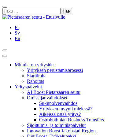
Siirry
Sulje
sisältöön
Haku:
Fi
Sv
En
Hae
Päävalikko
Minulla on yritysidea
Yrityksen perustamisprosessi
Starttiraha
Rahoitus
Yrityspalvelut
AI Boost Pietarsaaren seutu
Omistajanvaihdokset
Sukupolvenvaihdos
Yrityksen myynti mielessä?
Aikeissa ostaa yritys?
Ostrobothnian Business Transfers
Sijoittumis- ja toimitilapalvelut
Innovation Boost Jakobstad Region
DigiBoost- Työkalupakki