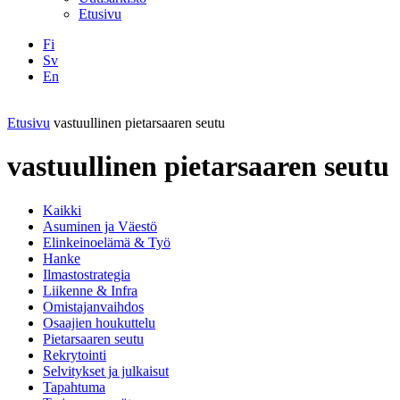
Etusivu
Fi
Sv
En
Facebook
Instagram
LinkedIN
YouTube
Etusivu
vastuullinen pietarsaaren seutu
vastuullinen pietarsaaren seutu
Kaikki
Asuminen ja Väestö
Elinkeinoelämä & Työ
Hanke
Ilmastostrategia
Liikenne & Infra
Omistajanvaihdos
Osaajien houkuttelu
Pietarsaaren seutu
Rekrytointi
Selvitykset ja julkaisut
Tapahtuma