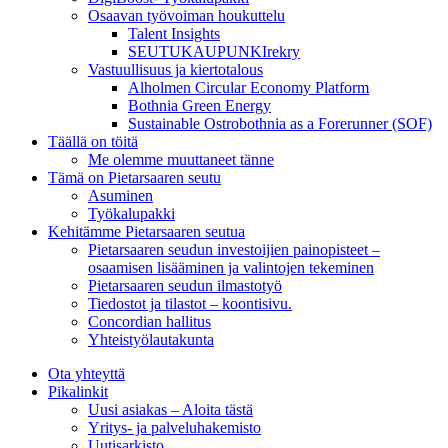
Osaavan työvoiman houkuttelu
Talent Insights
SEUTUKAUPUNKIrekry
Vastuullisuus ja kiertotalous
Alholmen Circular Economy Platform
Bothnia Green Energy
Sustainable Ostrobothnia as a Forerunner (SOF)
Täällä on töitä
Me olemme muuttaneet tänne
Tämä on Pietarsaaren seutu
Asuminen
Työkalupakki
Kehitämme Pietarsaaren seutua
Pietarsaaren seudun investoijien painopisteet –
osaamisen lisääminen ja valintojen tekeminen
Pietarsaaren seudun ilmastotyö
Tiedostot ja tilastot – koontisivu.
Concordian hallitus
Yhteistyölautakunta
Ota yhteyttä
Pikalinkit
Uusi asiakas – Aloita tästä
Yritys- ja palveluhakemisto
Uutisarkisto