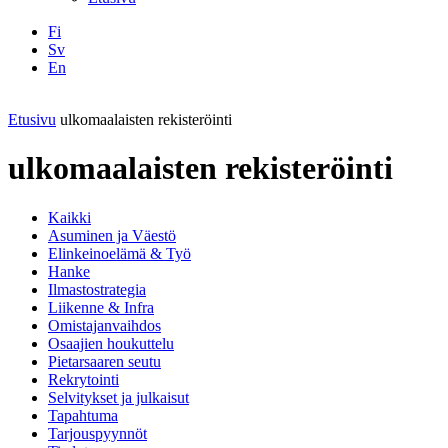
Fi
Sv
En
Facebook
Instagram
LinkedIN
YouTube
Etusivu
ulkomaalaisten rekisteröinti
ulkomaalaisten rekisteröinti
Kaikki
Asuminen ja Väestö
Elinkeinoelämä & Työ
Hanke
Ilmastostrategia
Liikenne & Infra
Omistajanvaihdos
Osaajien houkuttelu
Pietarsaaren seutu
Rekrytointi
Selvitykset ja julkaisut
Tapahtuma
Tarjouspyynnöt