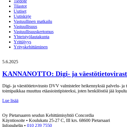
Tiedote
Tilastot
Uutiset
Uutiskirje
Vastuullinen matkailu
Vastuullisuus
Vastuullisuuskertomus
Yhteistyölautakunta
Yrittäjyys
Yrityskehittäminen
5.6.2025
KANNANOTTO: Digi- ja väestötietoviraston
Digi- ja väestötietovirasto DVV valmistelee heikennyksiä palvelu- ja
toimipaikkaa muuttuu etäasiointipisteeksi, joten henkilöstöä jää lopul
KANNANOTTO:
Lue lisää
Digi-
ja
Oy Pietarsaaren seudun Kehittämisyhtiö Concordia
väestötietoviraston
Käyntiosoite • Koulukatu 25-27 C, III krs. 68600 Pietarsaari
palvelut
Infopuhelin •
010 239 7550
on