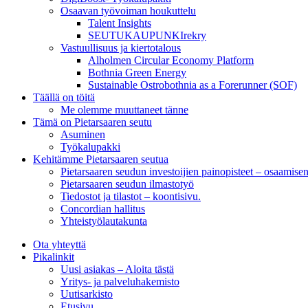
Osaavan työvoiman houkuttelu
Talent Insights
SEUTUKAUPUNKIrekry
Vastuullisuus ja kiertotalous
Alholmen Circular Economy Platform
Bothnia Green Energy
Sustainable Ostrobothnia as a Forerunner (SOF)
Täällä on töitä
Me olemme muuttaneet tänne
Tämä on Pietarsaaren seutu
Asuminen
Työkalupakki
Kehitämme Pietarsaaren seutua
Pietarsaaren seudun investoijien painopisteet – osaamise
Pietarsaaren seudun ilmastotyö
Tiedostot ja tilastot – koontisivu.
Concordian hallitus
Yhteistyölautakunta
Ota yhteyttä
Pikalinkit
Uusi asiakas – Aloita tästä
Yritys- ja palveluhakemisto
Uutisarkisto
Etusivu