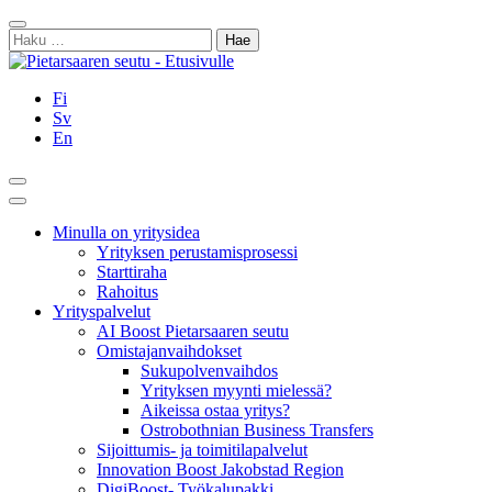
Siirry
Sulje
sisältöön
Haku:
Fi
Sv
En
Hae
Päävalikko
Minulla on yritysidea
Yrityksen perustamisprosessi
Starttiraha
Rahoitus
Yrityspalvelut
AI Boost Pietarsaaren seutu
Omistajanvaihdokset
Sukupolvenvaihdos
Yrityksen myynti mielessä?
Aikeissa ostaa yritys?
Ostrobothnian Business Transfers
Sijoittumis- ja toimitilapalvelut
Innovation Boost Jakobstad Region
DigiBoost- Työkalupakki