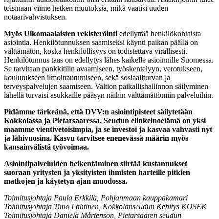
toisinaan viime hetken muutoksia, mikä vaatisi uuden
notaarivahvistuksen.
Myös Ulkomaalaisten rekisteröinti
edellyttää henkilökohtaista
asiointia. Henkilötunnuksen saamiseksi käynti paikan päällä on
välttämätön, koska henkilöllisyys on todistettava virallisesti.
Henkilötunnus taas on edellytys lähes kaikelle asioinnille Suomessa.
Se tarvitaan pankkitilin avaamiseen, työskentelyyn, verotukseen,
koulutukseen ilmoittautumiseen, sekä sosiaaliturvan ja
terveyspalvelujen saamiseen. Valtion paikallishallinnon säilyminen
lähellä turvaisi asukkaille pääsyn näihin välttämättömiin palveluihin.
Pidämme tärkeänä, että DVV:n asiointipisteet säilytetään
Kokkolassa ja Pietarsaaressa. Seudun elinkeinoelämä on yksi
maamme vientivetoisimpia, ja se investoi ja kasvaa vahvasti nyt
ja lähivuosina. Kasvu tarvitsee enenevässä määrin myös
kansainvälistä työvoimaa.
Asiointipalveluiden heikentäminen siirtää kustannukset
suoraan yritysten ja yksityisten ihmisten harteille pitkien
matkojen ja käytetyn ajan muodossa.
Toimitusjohtaja Paula Erkkilä, Pohjanmaan kauppakamari
Toimitusjohtaja Timo Lahtinen, Kokkolanseudun Kehitys KOSEK
Toimitusjohtaja Daniela Mårtenson, Pietarsaaren seudun