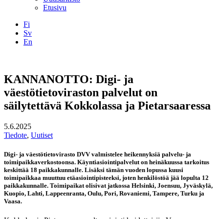
Etusivu
Fi
Sv
En
Facebook
Instagram
LinkedIN
YouTube
KANNANOTTO: Digi- ja
väestötietoviraston palvelut on
säilytettävä Kokkolassa ja Pietarsaaressa
5.6.2025
Tiedote
,
Uutiset
Digi- ja väestötietovirasto DVV valmistelee heikennyksiä palvelu- ja
toimipaikkaverkostoonsa. Käyntiasiointipalvelut on heinäkuussa tarkoitus
keskittää 18 paikkakunnalle. Lisäksi tämän vuoden lopussa kuusi
toimipaikkaa muuttuu etäasiointipisteeksi, joten henkilöstöä jää lopulta 12
paikkakunnalle. Toimipaikat olisivat jatkossa Helsinki, Joensuu, Jyväskylä,
Kuopio, Lahti, Lappeenranta, Oulu, Pori, Rovaniemi, Tampere, Turku ja
Vaasa.