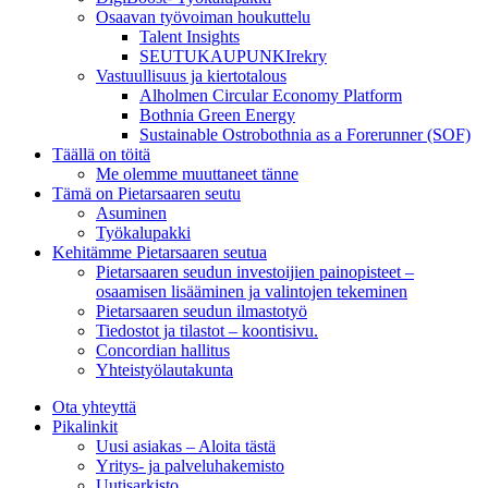
Osaavan työvoiman houkuttelu
Talent Insights
SEUTUKAUPUNKIrekry
Vastuullisuus ja kiertotalous
Alholmen Circular Economy Platform
Bothnia Green Energy
Sustainable Ostrobothnia as a Forerunner (SOF)
Täällä on töitä
Me olemme muuttaneet tänne
Tämä on Pietarsaaren seutu
Asuminen
Työkalupakki
Kehitämme Pietarsaaren seutua
Pietarsaaren seudun investoijien painopisteet –
osaamisen lisääminen ja valintojen tekeminen
Pietarsaaren seudun ilmastotyö
Tiedostot ja tilastot – koontisivu.
Concordian hallitus
Yhteistyölautakunta
Ota yhteyttä
Pikalinkit
Uusi asiakas – Aloita tästä
Yritys- ja palveluhakemisto
Uutisarkisto