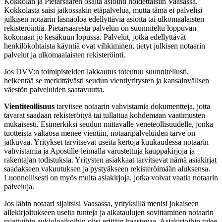
Kokkolan ja Pietarsaaren osalta asiointi hoidettaisiin Vaasassa.
Kokkolasta saisi jatkossakin etäpalvelua, mutta tämä ei palvelisi
julkisen notaarin läsnäoloa edellyttäviä asioita tai ulkomaalaisten
rekisteröintiä. Pietarsaaresta palvelun on suunniteltu loppuvan
kokonaan jo kesäkuun lopussa. Palvelut, jotka edellyttävät
henkilökohtaista käyntiä ovat vihkiminen, tietyt julkisen notaarin
palvelut ja ulkomaalaisten rekisteröinti.
Jos DVV:n toimipisteiden lakkautus toteutuu suunnitellusti,
heikentää se merkittävästi seudun vientiyritysten ja kansainvälisen
väestön palveluiden saatavuutta.
Vientiteollisuus
tarvitsee notaarin vahvistamia dokumentteja, jotta
tavarat saadaan rekisteröityä tai tullattua kohdemaan vaatimusten
mukaisesti. Esimerkiksi seudun mittavalle veneteollisuudelle, jonka
tuotteista valtaosa menee vientiin, notaaripalveluiden tarve on
jatkuvaa. Yritykset tarvitsevat useita kertoja kuukaudessa notaarin
vahvistamia ja Apostille-leimalla varustettuja kauppakirjoja ja
rakentajan todistuksia. Yritysten asiakkaat tarvitsevat nämä asiakirjat
saadakseen vakuutuksen ja pystyäkseen rekisteröimään aluksensa.
Luonnollisesti on myös muita asiakirjoja, jotka voivat vaatia notaarin
palveluja.
Jos lähin notaari sijaitsisi Vaasassa, yrityksillä menisi jokaiseen
allekirjoitukseen useita tunteja ja aikataulujen sovittaminen notaarin
rajattuihin aukioloaikoihin olisi erittäin haastavaa. Asiakirjoihin tulee