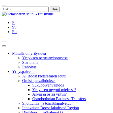
Siirry
Sulje
sisältöön
Haku:
Fi
Sv
En
Hae
Päävalikko
Minulla on yritysidea
Yrityksen perustamisprosessi
Starttiraha
Rahoitus
Yrityspalvelut
AI Boost Pietarsaaren seutu
Omistajanvaihdokset
Sukupolvenvaihdos
Yrityksen myynti mielessä?
Aikeissa ostaa yritys?
Ostrobothnian Business Transfers
Sijoittumis- ja toimitilapalvelut
Innovation Boost Jakobstad Region
DigiBoost- Työkalupakki