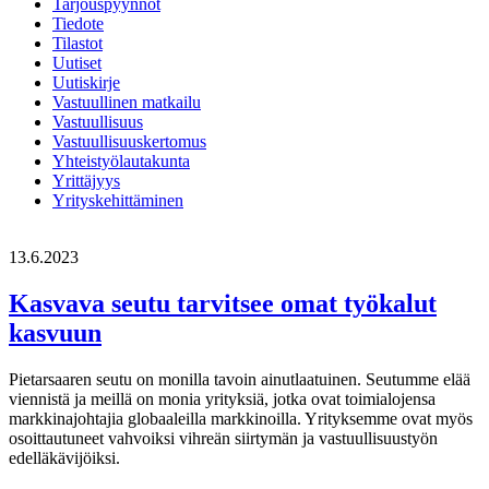
Tarjouspyynnöt
Tiedote
Tilastot
Uutiset
Uutiskirje
Vastuullinen matkailu
Vastuullisuus
Vastuullisuuskertomus
Yhteistyölautakunta
Yrittäjyys
Yrityskehittäminen
13.6.2023
Kasvava seutu tarvitsee omat työkalut
kasvuun
Pietarsaaren seutu on monilla tavoin ainutlaatuinen. Seutumme elää
viennistä ja meillä on monia yrityksiä, jotka ovat toimialojensa
markkinajohtajia globaaleilla markkinoilla. Yrityksemme ovat myös
osoittautuneet vahvoiksi vihreän siirtymän ja vastuullisuustyön
edelläkävijöiksi.