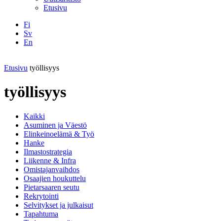
Etusivu
Fi
Sv
En
Facebook
Instagram
LinkedIN
YouTube
Etusivu
työllisyys
työllisyys
Kaikki
Asuminen ja Väestö
Elinkeinoelämä & Työ
Hanke
Ilmastostrategia
Liikenne & Infra
Omistajanvaihdos
Osaajien houkuttelu
Pietarsaaren seutu
Rekrytointi
Selvitykset ja julkaisut
Tapahtuma