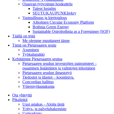
Osaavan työvoiman houkuttelu
Talent Insights
SEUTUKAUPUNKIrekry
Vastuullisuus ja kiertotalous
Alholmen Circular Economy Platform
Bothnia Green Energy
Sustainable Ostrobothnia as a Forerunner (SOF)
Täällä on töitä
Me olemme muuttaneet tänne
Tämä on Pietarsaaren seutu
Asuminen
Työkalupakki
Kehitämme Pietarsaaren seutua
Pietarsaaren seudun investoijien painopisteet –
osaamisen lisääminen ja valintojen tekeminen
Pietarsaaren seudun ilmastotyö
Tiedostot ja tilastot – koontisivu.
Concordian hallitus
Yhteistyölautakunta
Ota yhteyttä
Pikalinkit
Uusi asiakas – Aloita tästä
Yritys- ja palveluhakemisto
Uutisarkisto