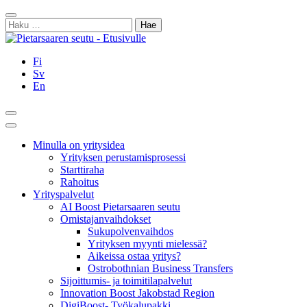
Siirry
Sulje
sisältöön
Haku:
Fi
Sv
En
Hae
Päävalikko
Minulla on yritysidea
Yrityksen perustamisprosessi
Starttiraha
Rahoitus
Yrityspalvelut
AI Boost Pietarsaaren seutu
Omistajanvaihdokset
Sukupolvenvaihdos
Yrityksen myynti mielessä?
Aikeissa ostaa yritys?
Ostrobothnian Business Transfers
Sijoittumis- ja toimitilapalvelut
Innovation Boost Jakobstad Region
DigiBoost- Työkalupakki