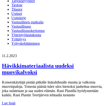
Tarjouspyynnöt
Tiedote
Tilastot
Uutiset
Uutiskirje
Vastuullinen matkailu
Vastuullisuus
Vastuullisuuskertomus
Yhteistyölautakunta
Yrittäjyys
Yrityskehittäminen
11.2.2023
Hävikkimateriaalista uudeksi
muovikalvoksi
Koneenkäyttäjä pistää pitkälle liukuhihnalle mustia ja valkoisia
muovinpaloja. Toisesta päästä tulee ulos hienoksi jauhettua muovia,
joka sulatetaan ja saa uuden elämän. Rani Plastilla hyödynnetään
kaikki. Rani Plastin Teerijärven tehtaalla tuotanto
Hävikkimateriaalista
Lue lisää