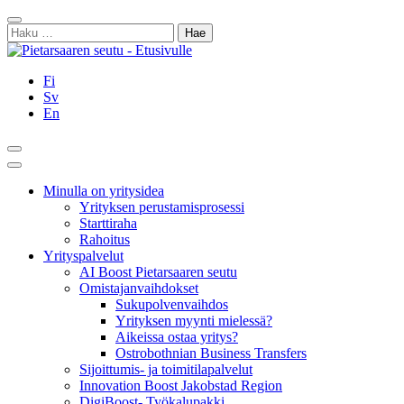
Siirry
Sulje
sisältöön
Haku:
Fi
Sv
En
Hae
Päävalikko
Minulla on yritysidea
Yrityksen perustamisprosessi
Starttiraha
Rahoitus
Yrityspalvelut
AI Boost Pietarsaaren seutu
Omistajanvaihdokset
Sukupolvenvaihdos
Yrityksen myynti mielessä?
Aikeissa ostaa yritys?
Ostrobothnian Business Transfers
Sijoittumis- ja toimitilapalvelut
Innovation Boost Jakobstad Region
DigiBoost- Työkalupakki