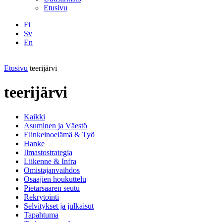
Etusivu
Fi
Sv
En
Facebook
Instagram
LinkedIN
YouTube
Etusivu
teerijärvi
teerijärvi
Kaikki
Asuminen ja Väestö
Elinkeinoelämä & Työ
Hanke
Ilmastostrategia
Liikenne & Infra
Omistajanvaihdos
Osaajien houkuttelu
Pietarsaaren seutu
Rekrytointi
Selvitykset ja julkaisut
Tapahtuma