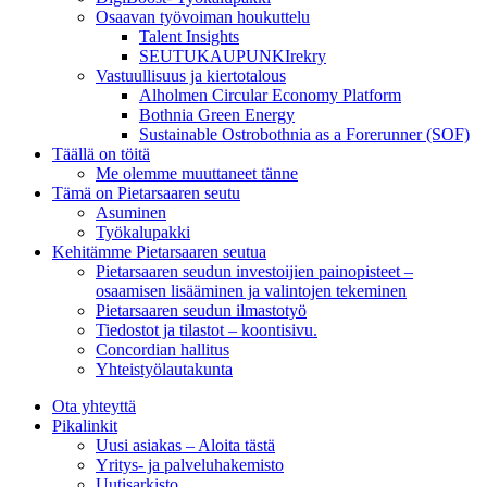
Osaavan työvoiman houkuttelu
Talent Insights
SEUTUKAUPUNKIrekry
Vastuullisuus ja kiertotalous
Alholmen Circular Economy Platform
Bothnia Green Energy
Sustainable Ostrobothnia as a Forerunner (SOF)
Täällä on töitä
Me olemme muuttaneet tänne
Tämä on Pietarsaaren seutu
Asuminen
Työkalupakki
Kehitämme Pietarsaaren seutua
Pietarsaaren seudun investoijien painopisteet –
osaamisen lisääminen ja valintojen tekeminen
Pietarsaaren seudun ilmastotyö
Tiedostot ja tilastot – koontisivu.
Concordian hallitus
Yhteistyölautakunta
Ota yhteyttä
Pikalinkit
Uusi asiakas – Aloita tästä
Yritys- ja palveluhakemisto
Uutisarkisto