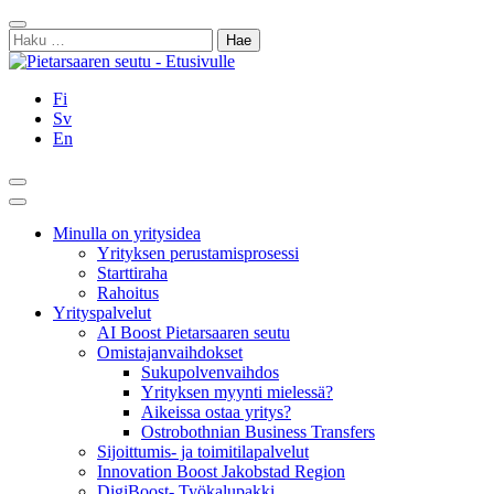
Siirry
Sulje
sisältöön
Haku:
Fi
Sv
En
Hae
Päävalikko
Minulla on yritysidea
Yrityksen perustamisprosessi
Starttiraha
Rahoitus
Yrityspalvelut
AI Boost Pietarsaaren seutu
Omistajanvaihdokset
Sukupolvenvaihdos
Yrityksen myynti mielessä?
Aikeissa ostaa yritys?
Ostrobothnian Business Transfers
Sijoittumis- ja toimitilapalvelut
Innovation Boost Jakobstad Region
DigiBoost- Työkalupakki