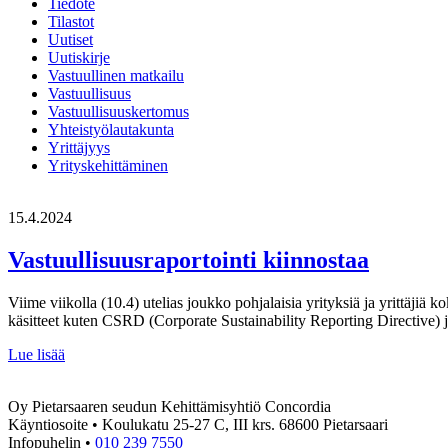
Tiedote
Tilastot
Uutiset
Uutiskirje
Vastuullinen matkailu
Vastuullisuus
Vastuullisuuskertomus
Yhteistyölautakunta
Yrittäjyys
Yrityskehittäminen
15.4.2024
Vastuullisuusraportointi kiinnostaa
Viime viikolla (10.4) utelias joukko pohjalaisia yrityksiä ja yrittäjiä 
käsitteet kuten CSRD (Corporate Sustainability Reporting Directive)
Vastuullisuusraportointi
Lue lisää
kiinnostaa
Oy Pietarsaaren seudun Kehittämisyhtiö Concordia
Käyntiosoite • Koulukatu 25-27 C, III krs. 68600 Pietarsaari
Infopuhelin •
010 239 7550