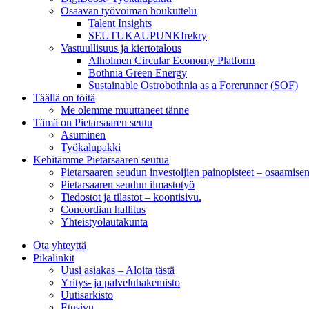
Osaavan työvoiman houkuttelu
Talent Insights
SEUTUKAUPUNKIrekry
Vastuullisuus ja kiertotalous
Alholmen Circular Economy Platform
Bothnia Green Energy
Sustainable Ostrobothnia as a Forerunner (SOF)
Täällä on töitä
Me olemme muuttaneet tänne
Tämä on Pietarsaaren seutu
Asuminen
Työkalupakki
Kehitämme Pietarsaaren seutua
Pietarsaaren seudun investoijien painopisteet – osaamise
Pietarsaaren seudun ilmastotyö
Tiedostot ja tilastot – koontisivu.
Concordian hallitus
Yhteistyölautakunta
Ota yhteyttä
Pikalinkit
Uusi asiakas – Aloita tästä
Yritys- ja palveluhakemisto
Uutisarkisto
Etusivu