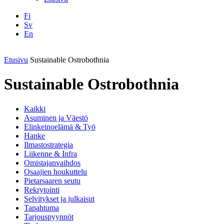
Fi
Sv
En
Facebook
Instagram
LinkedIN
YouTube
Etusivu
Sustainable Ostrobothnia
Sustainable Ostrobothnia
Kaikki
Asuminen ja Väestö
Elinkeinoelämä & Työ
Hanke
Ilmastostrategia
Liikenne & Infra
Omistajanvaihdos
Osaajien houkuttelu
Pietarsaaren seutu
Rekrytointi
Selvitykset ja julkaisut
Tapahtuma
Tarjouspyynnöt