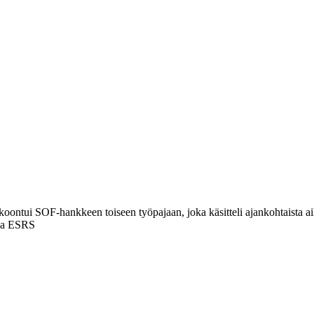
kokoontui SOF-hankkeen toiseen työpajaan, joka käsitteli ajankohtaista aih
 ja ESRS