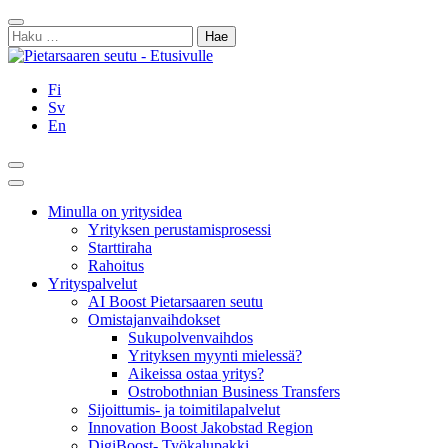
Siirry
Sulje
sisältöön
Haku:
Fi
Sv
En
Hae
Päävalikko
Minulla on yritysidea
Yrityksen perustamisprosessi
Starttiraha
Rahoitus
Yrityspalvelut
AI Boost Pietarsaaren seutu
Omistajanvaihdokset
Sukupolvenvaihdos
Yrityksen myynti mielessä?
Aikeissa ostaa yritys?
Ostrobothnian Business Transfers
Sijoittumis- ja toimitilapalvelut
Innovation Boost Jakobstad Region
DigiBoost- Työkalupakki