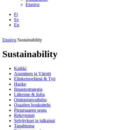
Etusivu
Fi
Sv
En
Facebook
Instagram
LinkedIN
YouTube
Etusivu
Sustainability
Sustainability
Kaikki
Asuminen ja Väestö
Elinkeinoelämä & Työ
Hanke
Ilmastostrategia
Liikenne & Infra
Omistajanvaihdos
Osaajien houkuttelu
Pietarsaaren seutu
Rekrytointi
Selvitykset ja julkaisut
Tapahtuma