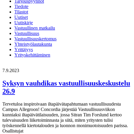
Tarjouspyynnöt
Tiedote
Tilastot
Uutiset
Uutiskirje
Vastuullinen matkailu
Vastuullisuus
Vastuullisuuskertomus
Yhteistyölautakunta
Yrittäjyys
Yrityskehittäminen
7.9.2023
Syksyn vauhdikas vastuullisuuskeskustelu
26.9
Tervetuloa inspiroivaan iltapäivätapahtumaan vastuullisuudesta
Campus Allegroon! Concordia järjestää Vastuullisuusviikon
kunniaksi iltapäivätilaisuuden, jossa Sitran Tim Forslund kertoo
tulevaisuuden liiketoiminnasta ja siitä, miten yritysten tulisi
työskennellä kiertotalouden ja luonnon monimuotoisuuden parissa.
Osallistujat