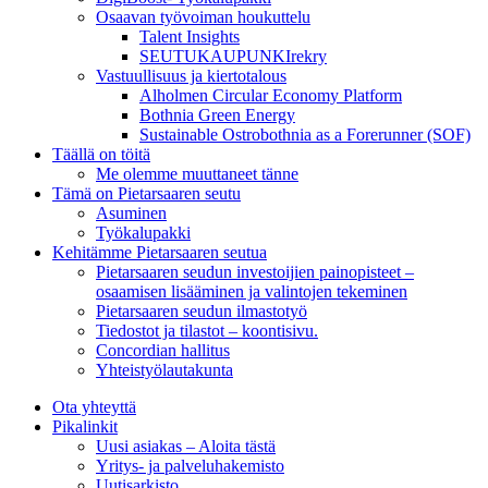
Osaavan työvoiman houkuttelu
Talent Insights
SEUTUKAUPUNKIrekry
Vastuullisuus ja kiertotalous
Alholmen Circular Economy Platform
Bothnia Green Energy
Sustainable Ostrobothnia as a Forerunner (SOF)
Täällä on töitä
Me olemme muuttaneet tänne
Tämä on Pietarsaaren seutu
Asuminen
Työkalupakki
Kehitämme Pietarsaaren seutua
Pietarsaaren seudun investoijien painopisteet –
osaamisen lisääminen ja valintojen tekeminen
Pietarsaaren seudun ilmastotyö
Tiedostot ja tilastot – koontisivu.
Concordian hallitus
Yhteistyölautakunta
Ota yhteyttä
Pikalinkit
Uusi asiakas – Aloita tästä
Yritys- ja palveluhakemisto
Uutisarkisto