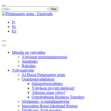
Siirry
Sulje
sisältöön
Haku:
Fi
Sv
En
Hae
Päävalikko
Minulla on yritysidea
Yrityksen perustamisprosessi
Starttiraha
Rahoitus
Yrityspalvelut
AI Boost Pietarsaaren seutu
Omistajanvaihdokset
Sukupolvenvaihdos
Yrityksen myynti mielessä?
Aikeissa ostaa yritys?
Ostrobothnian Business Transfers
Sijoittumis- ja toimitilapalvelut
Innovation Boost Jakobstad Region
DigiBoost- Työkalupakki