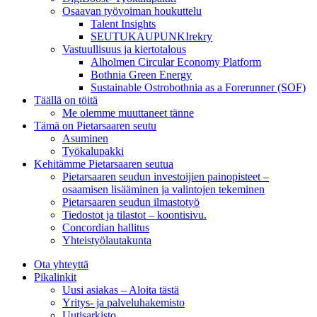
Osaavan työvoiman houkuttelu
Talent Insights
SEUTUKAUPUNKIrekry
Vastuullisuus ja kiertotalous
Alholmen Circular Economy Platform
Bothnia Green Energy
Sustainable Ostrobothnia as a Forerunner (SOF)
Täällä on töitä
Me olemme muuttaneet tänne
Tämä on Pietarsaaren seutu
Asuminen
Työkalupakki
Kehitämme Pietarsaaren seutua
Pietarsaaren seudun investoijien painopisteet –
osaamisen lisääminen ja valintojen tekeminen
Pietarsaaren seudun ilmastotyö
Tiedostot ja tilastot – koontisivu.
Concordian hallitus
Yhteistyölautakunta
Ota yhteyttä
Pikalinkit
Uusi asiakas – Aloita tästä
Yritys- ja palveluhakemisto
Uutisarkisto