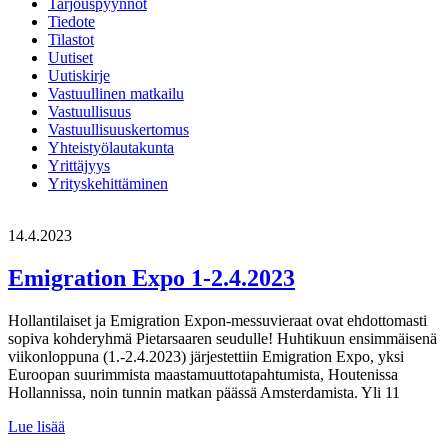
Tarjouspyynnöt
Tiedote
Tilastot
Uutiset
Uutiskirje
Vastuullinen matkailu
Vastuullisuus
Vastuullisuuskertomus
Yhteistyölautakunta
Yrittäjyys
Yrityskehittäminen
14.4.2023
Emigration Expo 1-2.4.2023
Hollantilaiset ja Emigration Expon-messuvieraat ovat ehdottomasti
sopiva kohderyhmä Pietarsaaren seudulle! Huhtikuun ensimmäisenä
viikonloppuna (1.-2.4.2023) järjestettiin Emigration Expo, yksi
Euroopan suurimmista maastamuuttotapahtumista, Houtenissa
Hollannissa, noin tunnin matkan päässä Amsterdamista. Yli 11
Emigration
Lue lisää
Expo