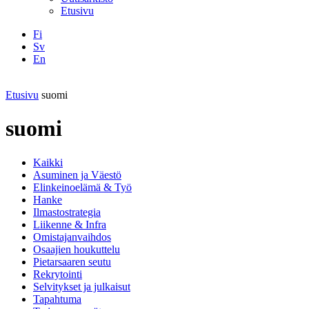
Etusivu
Fi
Sv
En
Facebook
Instagram
LinkedIN
YouTube
Etusivu
suomi
suomi
Kaikki
Asuminen ja Väestö
Elinkeinoelämä & Työ
Hanke
Ilmastostrategia
Liikenne & Infra
Omistajanvaihdos
Osaajien houkuttelu
Pietarsaaren seutu
Rekrytointi
Selvitykset ja julkaisut
Tapahtuma