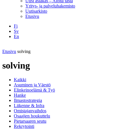
Uusi asiakas – Aloita tästä
Yritys- ja palveluhakemisto
Uutisarkisto
Etusivu
Fi
Sv
En
Facebook
Instagram
LinkedIN
YouTube
Etusivu
solving
solving
Kaikki
Asuminen ja Väestö
Elinkeinoelämä & Työ
Hanke
Ilmastostrategia
Liikenne & Infra
Omistajanvaihdos
Osaajien houkuttelu
Pietarsaaren seutu
Rekrytointi