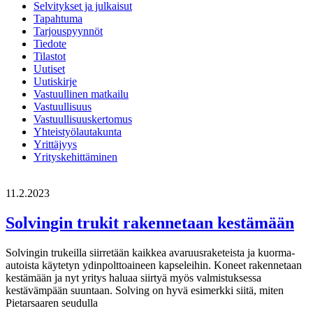
Selvitykset ja julkaisut
Tapahtuma
Tarjouspyynnöt
Tiedote
Tilastot
Uutiset
Uutiskirje
Vastuullinen matkailu
Vastuullisuus
Vastuullisuuskertomus
Yhteistyölautakunta
Yrittäjyys
Yrityskehittäminen
11.2.2023
Solvingin trukit rakennetaan kestämään
Solvingin trukeilla siirretään kaikkea avaruusraketeista ja kuorma-
autoista käytetyn ydinpolttoaineen kapseleihin. Koneet rakennetaan
kestämään ja nyt yritys haluaa siirtyä myös valmistuksessa
kestävämpään suuntaan. Solving on hyvä esimerkki siitä, miten
Pietarsaaren seudulla