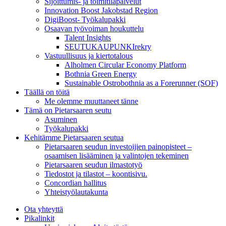
Sijoittumis- ja toimitilapalvelut
Innovation Boost Jakobstad Region
DigiBoost- Työkalupakki
Osaavan työvoiman houkuttelu
Talent Insights
SEUTUKAUPUNKIrekry
Vastuullisuus ja kiertotalous
Alholmen Circular Economy Platform
Bothnia Green Energy
Sustainable Ostrobothnia as a Forerunner (SOF)
Täällä on töitä
Me olemme muuttaneet tänne
Tämä on Pietarsaaren seutu
Asuminen
Työkalupakki
Kehitämme Pietarsaaren seutua
Pietarsaaren seudun investoijien painopisteet –
osaamisen lisääminen ja valintojen tekeminen
Pietarsaaren seudun ilmastotyö
Tiedostot ja tilastot – koontisivu.
Concordian hallitus
Yhteistyölautakunta
Ota yhteyttä
Pikalinkit