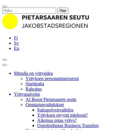
Siirry
Sulje
sisältöön
Haku:
Fi
Sv
En
Hae
Päävalikko
Minulla on yritysidea
Yrityksen perustamisprosessi
Starttiraha
Rahoitus
Yrityspalvelut
AI Boost Pietarsaaren seutu
Omistajanvaihdokset
Sukupolvenvaihdos
Yrityksen myynti mielessä?
Aikeissa ostaa yritys?
Ostrobothnian Business Transfers