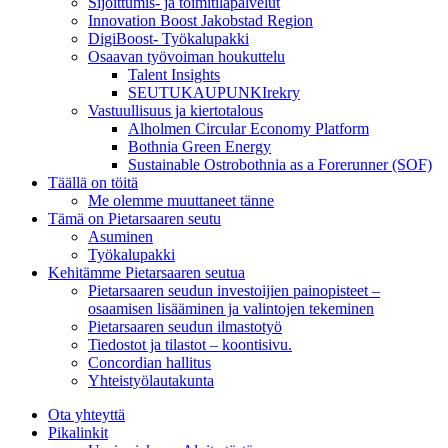
Sijoittumis- ja toimitilapalvelut
Innovation Boost Jakobstad Region
DigiBoost- Työkalupakki
Osaavan työvoiman houkuttelu
Talent Insights
SEUTUKAUPUNKIrekry
Vastuullisuus ja kiertotalous
Alholmen Circular Economy Platform
Bothnia Green Energy
Sustainable Ostrobothnia as a Forerunner (SOF)
Täällä on töitä
Me olemme muuttaneet tänne
Tämä on Pietarsaaren seutu
Asuminen
Työkalupakki
Kehitämme Pietarsaaren seutua
Pietarsaaren seudun investoijien painopisteet –
osaamisen lisääminen ja valintojen tekeminen
Pietarsaaren seudun ilmastotyö
Tiedostot ja tilastot – koontisivu.
Concordian hallitus
Yhteistyölautakunta
Ota yhteyttä
Pikalinkit