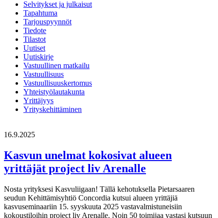
Selvitykset ja julkaisut
Tapahtuma
Tarjouspyynnöt
Tiedote
Tilastot
Uutiset
Uutiskirje
Vastuullinen matkailu
Vastuullisuus
Vastuullisuuskertomus
Yhteistyölautakunta
Yrittäjyys
Yrityskehittäminen
16.9.2025
Kasvun unelmat kokosivat alueen
yrittäjät project liv Arenalle
Nosta yrityksesi Kasvuliigaan! Tällä kehotuksella Pietarsaaren
seudun Kehittämisyhtiö Concordia kutsui alueen yrittäjiä
kasvuseminaariin 15. syyskuuta 2025 vastavalmistuneisiin
kokoustiloihin project liv Arenalle. Noin 50 toimijaa vastasi kutsuun