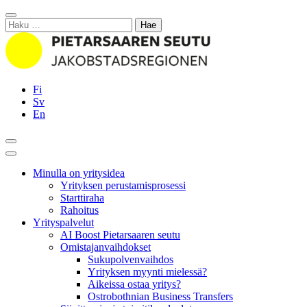
Siirry
Sulje
sisältöön
Haku:
Fi
Sv
En
Hae
Päävalikko
Minulla on yritysidea
Yrityksen perustamisprosessi
Starttiraha
Rahoitus
Yrityspalvelut
AI Boost Pietarsaaren seutu
Omistajanvaihdokset
Sukupolvenvaihdos
Yrityksen myynti mielessä?
Aikeissa ostaa yritys?
Ostrobothnian Business Transfers