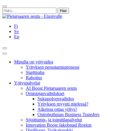
Siirry
Sulje
sisältöön
Haku:
Fi
Sv
En
Hae
Päävalikko
Minulla on yritysidea
Yrityksen perustamisprosessi
Starttiraha
Rahoitus
Yrityspalvelut
AI Boost Pietarsaaren seutu
Omistajanvaihdokset
Sukupolvenvaihdos
Yrityksen myynti mielessä?
Aikeissa ostaa yritys?
Ostrobothnian Business Transfers
Sijoittumis- ja toimitilapalvelut
Innovation Boost Jakobstad Region
DigiBoost- Työkalupakki