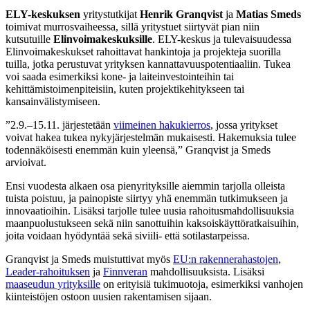
ELY-keskuksen
yritystutkijat
Henrik Granqvist
ja
Matias Smeds
toimivat murrosvaiheessa, sillä yritystuet siirtyvät pian niin
kutsutuille
Elinvoimakeskuksille
. ELY-keskus ja tulevaisuudessa
Elinvoimakeskukset rahoittavat hankintoja ja projekteja suorilla
tuilla, jotka perustuvat yrityksen kannattavuuspotentiaaliin. Tukea
voi saada esimerkiksi kone- ja laiteinvestointeihin tai
kehittämistoimenpiteisiin, kuten projektikehitykseen tai
kansainvälistymiseen.
”2.9.–15.11. järjestetään
viimeinen hakukierros
, jossa yritykset
voivat hakea tukea nykyjärjestelmän mukaisesti. Hakemuksia tulee
todennäköisesti enemmän kuin yleensä,” Granqvist ja Smeds
arvioivat.
Ensi vuodesta alkaen osa pienyrityksille aiemmin tarjolla olleista
tuista poistuu, ja painopiste siirtyy yhä enemmän tutkimukseen ja
innovaatioihin. Lisäksi tarjolle tulee uusia rahoitusmahdollisuuksia
maanpuolustukseen sekä niin sanottuihin kaksoiskäyttöratkaisuihin,
joita voidaan hyödyntää sekä siviili- että sotilastarpeissa.
Granqvist ja Smeds muistuttivat myös
EU:n rakennerahastojen
,
Leader-rahoituksen
ja
Finnveran
mahdollisuuksista. Lisäksi
maaseudun yrityksille
on erityisiä tukimuotoja, esimerkiksi vanhojen
kiinteistöjen ostoon uusien rakentamisen sijaan.