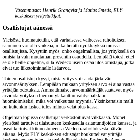
Vasemmasta: Henrik Granqvist ja Matias Smeds, ELY-
keskuksen yritystutkijat.
Osallistujat äänessä
Yleisöstä huomautettiin, että varhaisessa vaiheessa rahoituksen
saaminen voi olla vaikeaa, mikä herätti nyökkäyksiä muissa
osallistujissa. Kysyttiin myös, onko ongelmallista, jos yrityksellä on
omistajia vain muutaman prosentin osuudella. Lempiälä totesi, ettei
se ole heille ongelma, sillä Wedeco usein ostaa ulos omistajia, jotka
eivät tuo liiketoiminnalle lisäarvoa.
Toinen osallistuja kysyi, mistä yritys voi saada järkevän
arvonmäärityksen. Lempiälän mukaan yrityksen arvo ei aina vastaa
yrittäjän odotuksia. Ammattimaiset arvonmäärittäjät saattavat myös
arvioida yrityksen hieman yläkanttiin välityspalkkion
huomioimiseksi, mikä voi vaikeuttaa myyntiä. Yksinkertaisin malli
on kuitenkin laskea tulos miinus velat plus kassa.
Ohjelman lopussa osallistujat verkostoituivat vilkkaasti. Monet
yleisöstä tarttuivat tilaisuuteen keskustella asiantuntijoiden kanssa, ja
useat kertoivat kiinnostuneensa Wedeco-rahoituksesta päivän
aikana. Myös ELY-keskuksen edustajat houkuttelivat yrittäjiä
keskustelemaan tulevista mahdollisuuksista. Project liv Arenan