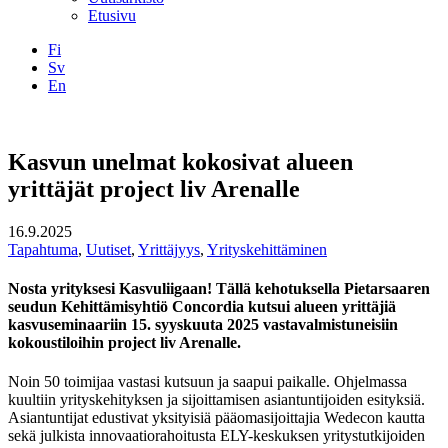
Etusivu
Fi
Sv
En
Facebook
Instagram
LinkedIN
YouTube
Kasvun unelmat kokosivat alueen
yrittäjät project liv Arenalle
16.9.2025
Tapahtuma
,
Uutiset
,
Yrittäjyys
,
Yrityskehittäminen
Nosta yrityksesi Kasvuliigaan! Tällä kehotuksella Pietarsaaren
seudun Kehittämisyhtiö Concordia kutsui alueen yrittäjiä
kasvuseminaariin 15. syyskuuta 2025 vastavalmistuneisiin
kokoustiloihin project liv Arenalle.
Noin 50 toimijaa vastasi kutsuun ja saapui paikalle. Ohjelmassa
kuultiin yrityskehityksen ja sijoittamisen asiantuntijoiden esityksiä.
Asiantuntijat edustivat yksityisiä pääomasijoittajia Wedecon kautta
sekä julkista innovaatiorahoitusta ELY-keskuksen yritystutkijoiden