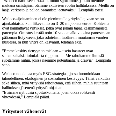
”Wedeco harkitsee tarkkaan, mihin sijoitamme, ja kun olemme
mukana omistajina, otamme aktiivisen roolin hallituksessa. Meillä on
laaja verkosto ja paljon osaamista jaettavaksi”, Lempiälä totesi.
Wedeco-sijoittaminen ei ole pienimmille yrityksille, vaan se on
ajankohtaista, kun liikevaihto on 3–20 miljoonaa euroa. Kohteena
ovat kannattavat yritykset, jotka ovat jollain tapaa keskimääräistä
parempia. Omistus kestää noin 10 vuotta: alkuvuosina panostetaan
pääoman lisäykseen, joka odotetaan tuottavan muutaman vuoden
kuluessa, ja kun yritys on kasvanut, tehdään exit.
”Emme keskity tiettyyn toimialaan – usein haasteet ovat
samankaltaisia toimialasta riippumatta. Me rahoitamme ihmisiä –
sijoitamme niihin, joissa näemme potentiaalia ja draivia”, Lempiälä
sanoi.
Wedeco noudattaa myös ESG-strategiaa, jossa huomioidaan
taloudellinen, ekologinen ja sosiaalinen kestävyys. Tämä vaikuttaa
sekä siihen, mitä yrityksiä rahoitetaan, että siihen, mihin suuntaan
hallituksen jäsenenä yritystä ohjataan.
”Etsimme nyt uusia sijoituskohteita, joten olkaa rohkeasti
yhteydessä,” Lempiälä päätti.
Yritystuet vähenevät