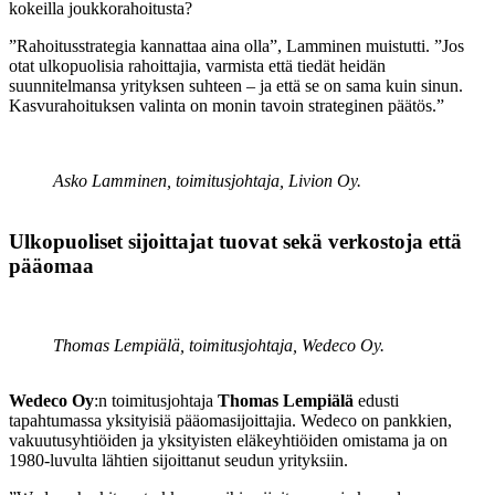
kokeilla joukkorahoitusta?
”Rahoitusstrategia kannattaa aina olla”, Lamminen muistutti. ”Jos
otat ulkopuolisia rahoittajia, varmista että tiedät heidän
suunnitelmansa yrityksen suhteen – ja että se on sama kuin sinun.
Kasvurahoituksen valinta on monin tavoin strateginen päätös.”
Asko Lamminen, toimitusjohtaja, Livion Oy.
Ulkopuoliset sijoittajat tuovat sekä verkostoja että
pääomaa
Thomas Lempiälä, toimitusjohtaja, Wedeco Oy.
Wedeco Oy
:n toimitusjohtaja
Thomas Lempiälä
edusti
tapahtumassa yksityisiä pääomasijoittajia. Wedeco on pankkien,
vakuutusyhtiöiden ja yksityisten eläkeyhtiöiden omistama ja on
1980-luvulta lähtien sijoittanut seudun yrityksiin.