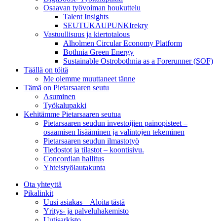
Osaavan työvoiman houkuttelu
Talent Insights
SEUTUKAUPUNKIrekry
Vastuullisuus ja kiertotalous
Alholmen Circular Economy Platform
Bothnia Green Energy
Sustainable Ostrobothnia as a Forerunner (SOF)
Täällä on töitä
Me olemme muuttaneet tänne
Tämä on Pietarsaaren seutu
Asuminen
Työkalupakki
Kehitämme Pietarsaaren seutua
Pietarsaaren seudun investoijien painopisteet –
osaamisen lisääminen ja valintojen tekeminen
Pietarsaaren seudun ilmastotyö
Tiedostot ja tilastot – koontisivu.
Concordian hallitus
Yhteistyölautakunta
Ota yhteyttä
Pikalinkit
Uusi asiakas – Aloita tästä
Yritys- ja palveluhakemisto
Uutisarkisto