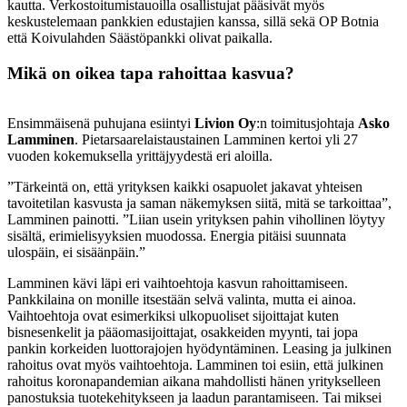
kautta. Verkostoitumistauoilla osallistujat pääsivät myös
keskustelemaan pankkien edustajien kanssa, sillä sekä OP Botnia
että Koivulahden Säästöpankki olivat paikalla.
Mikä on oikea tapa rahoittaa kasvua?
Ensimmäisenä puhujana esiintyi
Livion Oy
:n toimitusjohtaja
Asko
Lamminen
. Pietarsaarelaistaustainen Lamminen kertoi yli 27
vuoden kokemuksella yrittäjyydestä eri aloilla.
”Tärkeintä on, että yrityksen kaikki osapuolet jakavat yhteisen
tavoitetilan kasvusta ja saman näkemyksen siitä, mitä se tarkoittaa”,
Lamminen painotti. ”Liian usein yrityksen pahin vihollinen löytyy
sisältä, erimielisyyksien muodossa. Energia pitäisi suunnata
ulospäin, ei sisäänpäin.”
Lamminen kävi läpi eri vaihtoehtoja kasvun rahoittamiseen.
Pankkilaina on monille itsestään selvä valinta, mutta ei ainoa.
Vaihtoehtoja ovat esimerkiksi ulkopuoliset sijoittajat kuten
bisnesenkelit ja pääomasijoittajat, osakkeiden myynti, tai jopa
pankin korkeiden luottorajojen hyödyntäminen. Leasing ja julkinen
rahoitus ovat myös vaihtoehtoja. Lamminen toi esiin, että julkinen
rahoitus koronapandemian aikana mahdollisti hänen yritykselleen
panostuksia tuotekehitykseen ja laadun parantamiseen. Tai miksei