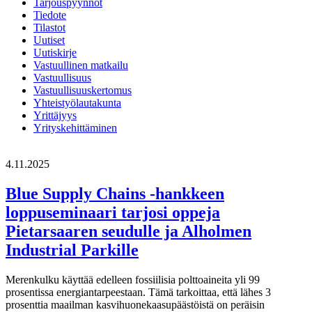
Tarjouspyynnöt
Tiedote
Tilastot
Uutiset
Uutiskirje
Vastuullinen matkailu
Vastuullisuus
Vastuullisuuskertomus
Yhteistyölautakunta
Yrittäjyys
Yrityskehittäminen
4.11.2025
Blue Supply Chains -hankkeen
loppuseminaari tarjosi oppeja
Pietarsaaren seudulle ja Alholmen
Industrial Parkille
Merenkulku käyttää edelleen fossiilisia polttoaineita yli 99
prosentissa energiantarpeestaan. Tämä tarkoittaa, että lähes 3
prosenttia maailman kasvihuonekaasupäästöistä on peräisin