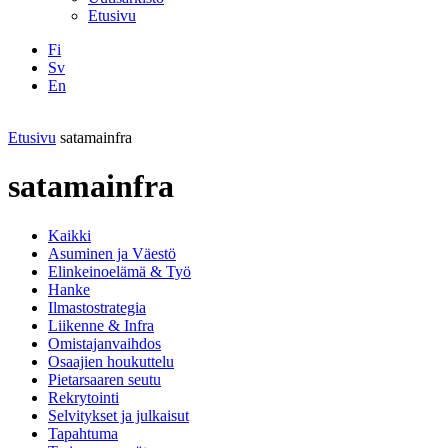
Etusivu
Fi
Sv
En
Facebook
Instagram
LinkedIN
YouTube
Etusivu
satamainfra
satamainfra
Kaikki
Asuminen ja Väestö
Elinkeinoelämä & Työ
Hanke
Ilmastostrategia
Liikenne & Infra
Omistajanvaihdos
Osaajien houkuttelu
Pietarsaaren seutu
Rekrytointi
Selvitykset ja julkaisut
Tapahtuma