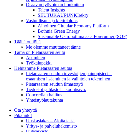
Osaavan työvoiman houkuttelu
Talent Insights
SEUTUKAUPUNKIrekry
Vastuullisuus ja kiertotalous
Alholmen Circular Economy Platform
Bothnia Green Energy
Sustainable Ostrobothnia as a Forerunner (SOF)
Täällä on töitä
Me olemme muuttaneet tänne
Tämä on Pietarsaaren seutu
Asuminen
Työkalupakki
Kehitämme Pietarsaaren seutua
Pietarsaaren seudun investoijien painopisteet –
osaamisen lisääminen ja valintojen tekeminen
Pietarsaaren seudun ilmastotyö
Tiedostot ja tilastot – koontisivu.
Concordian hallitus
Yhteistyölautakunta
Ota yhteyttä
Pikalinkit
Uusi asiakas – Aloita tästä
Yritys- ja palveluhakemisto
Uutisarkisto