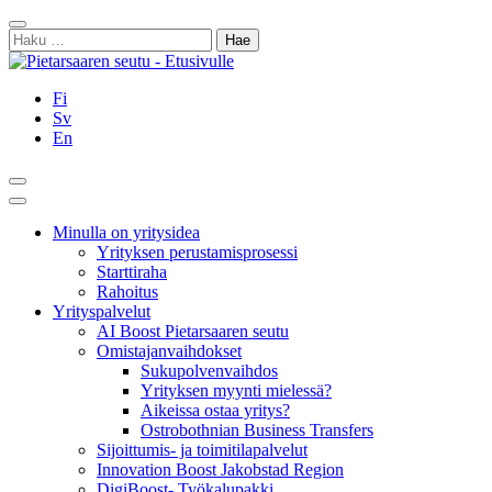
Siirry
Sulje
sisältöön
Haku:
Fi
Sv
En
Hae
Päävalikko
Minulla on yritysidea
Yrityksen perustamisprosessi
Starttiraha
Rahoitus
Yrityspalvelut
AI Boost Pietarsaaren seutu
Omistajanvaihdokset
Sukupolvenvaihdos
Yrityksen myynti mielessä?
Aikeissa ostaa yritys?
Ostrobothnian Business Transfers
Sijoittumis- ja toimitilapalvelut
Innovation Boost Jakobstad Region
DigiBoost- Työkalupakki