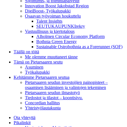
Sijoittumis- ja toimitilapalvelut
Innovation Boost Jakobstad Region
DigiBoost- Työkalupakki
Osaavan työvoiman houkuttelu
Talent Insights
SEUTUKAUPUNKIrekry
Vastuullisuus ja kiertotalous
Alholmen Circular Economy Platform
Bothnia Green Energy
Sustainable Ostrobothnia as a Forerunner (SOF)
Täällä on töitä
Me olemme muuttaneet tänne
Tämä on Pietarsaaren seutu
Asuminen
Työkalupakki
Kehitämme Pietarsaaren seutua
Pietarsaaren seudun investoijien painopisteet –
osaamisen lisääminen ja valintojen tekeminen
Pietarsaaren seudun ilmastotyö
Tiedostot ja tilastot – koontisivu.
Concordian hallitus
Yhteistyölautakunta
Ota yhteyttä
Pikalinkit