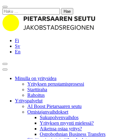
Siirry
Sulje
sisältöön
Haku:
Fi
Sv
En
Hae
Päävalikko
Minulla on yritysidea
Yrityksen perustamisprosessi
Starttiraha
Rahoitus
Yrityspalvelut
AI Boost Pietarsaaren seutu
Omistajanvaihdokset
Sukupolvenvaihdos
Yrityksen myynti mielessä?
Aikeissa ostaa yritys?
Ostrobothnian Business Transfers