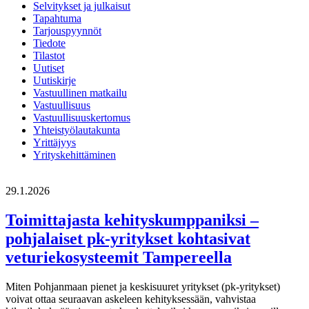
Selvitykset ja julkaisut
Tapahtuma
Tarjouspyynnöt
Tiedote
Tilastot
Uutiset
Uutiskirje
Vastuullinen matkailu
Vastuullisuus
Vastuullisuuskertomus
Yhteistyölautakunta
Yrittäjyys
Yrityskehittäminen
29.1.2026
Toimittajasta kehityskumppaniksi –
pohjalaiset pk-yritykset kohtasivat
veturiekosysteemit Tampereella
Miten Pohjanmaan pienet ja keskisuuret yritykset (pk-yritykset)
voivat ottaa seuraavan askeleen kehityksessään, vahvistaa