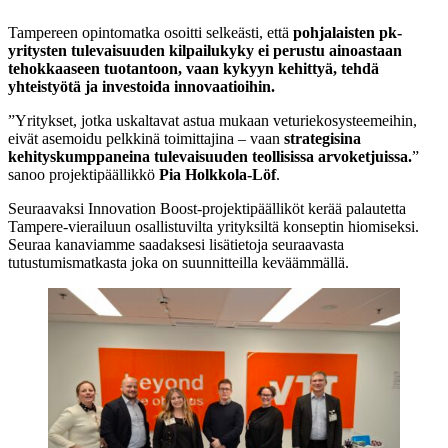
Tampereen opintomatka osoitti selkeästi, että
pohjalaisten pk-
yritysten tulevaisuuden kilpailukyky ei perustu ainoastaan
tehokkaaseen tuotantoon, vaan kykyyn kehittyä, tehdä
yhteistyötä ja investoida innovaatioihin.
”Yritykset, jotka uskaltavat astua mukaan veturiekosysteemeihin,
eivät asemoidu pelkkinä toimittajina – vaan
strategisina
kehityskumppaneina tulevaisuuden teollisissa arvoketjuissa.
”
sanoo projektipäällikkö
Pia Holkkola-Löf
.
Seuraavaksi Innovation Boost-projektipäälliköt kerää palautetta
Tampere-vierailuun osallistuvilta yrityksiltä konseptin hiomiseksi.
Seuraa kanaviamme saadaksesi lisätietoja seuraavasta
tutustumismatkasta joka on suunnitteilla keväämmällä.