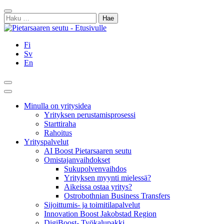
Siirry
Sulje
sisältöön
Haku:
Fi
Sv
En
Hae
Päävalikko
Minulla on yritysidea
Yrityksen perustamisprosessi
Starttiraha
Rahoitus
Yrityspalvelut
AI Boost Pietarsaaren seutu
Omistajanvaihdokset
Sukupolvenvaihdos
Yrityksen myynti mielessä?
Aikeissa ostaa yritys?
Ostrobothnian Business Transfers
Sijoittumis- ja toimitilapalvelut
Innovation Boost Jakobstad Region
DigiBoost- Työkalupakki