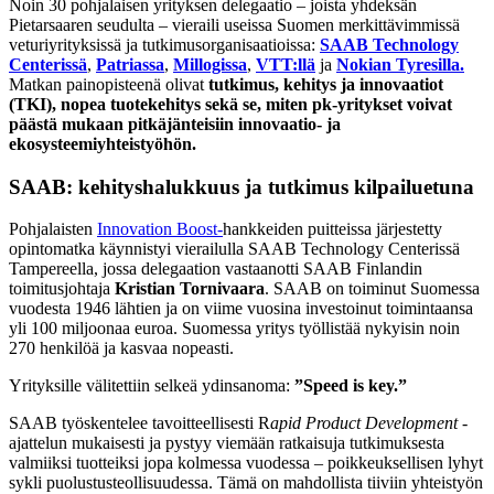
Noin 30 pohjalaisen yrityksen delegaatio – joista yhdeksän
Pietarsaaren seudulta – vieraili useissa Suomen merkittävimmissä
veturiyrityksissä ja tutkimusorganisaatioissa:
SAAB Technology
Centerissä
,
Patriassa
,
Millogissa
,
VTT:llä
ja
Nokian Tyresilla.
Matkan painopisteenä olivat
tutkimus, kehitys ja innovaatiot
(TKI), nopea tuotekehitys sekä se, miten pk-yritykset voivat
päästä mukaan pitkäjänteisiin innovaatio- ja
ekosysteemiyhteistyöhön.
SAAB: kehityshalukkuus ja tutkimus kilpailuetuna
Pohjalaisten
Innovation Boost-
hankkeiden puitteissa järjestetty
opintomatka käynnistyi vierailulla SAAB Technology Centerissä
Tampereella, jossa delegaation vastaanotti SAAB Finlandin
toimitusjohtaja
Kristian Tornivaara
. SAAB on toiminut Suomessa
vuodesta 1946 lähtien ja on viime vuosina investoinut toimintaansa
yli 100 miljoonaa euroa. Suomessa yritys työllistää nykyisin noin
270 henkilöä ja kasvaa nopeasti.
Yrityksille välitettiin selkeä ydinsanoma:
”Speed is key.”
SAAB työskentelee tavoitteellisesti R
apid Product Development
-
ajattelun mukaisesti ja pystyy viemään ratkaisuja tutkimuksesta
valmiiksi tuotteiksi jopa kolmessa vuodessa – poikkeuksellisen lyhyt
sykli puolustusteollisuudessa. Tämä on mahdollista tiiviin yhteistyön