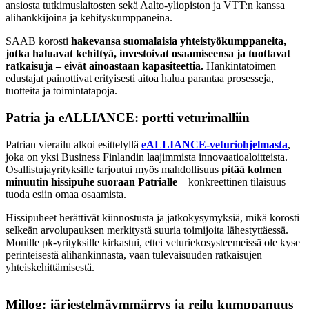
ansiosta tutkimuslaitosten sekä Aalto-yliopiston ja VTT:n kanssa
alihankkijoina ja kehityskumppaneina.
SAAB korosti
hakevansa suomalaisia yhteistyökumppaneita,
jotka haluavat kehittyä, investoivat osaamiseensa ja tuottavat
ratkaisuja – eivät ainoastaan kapasiteettia.
Hankintatoimen
edustajat painottivat erityisesti aitoa halua parantaa prosesseja,
tuotteita ja toimintatapoja.
Patria ja eALLIANCE: portti veturimalliin
Patrian vierailu alkoi esittelyllä
eALLIANCE-veturiohjelmasta
,
joka on yksi Business Finlandin laajimmista innovaatioaloitteista.
Osallistujayrityksille tarjoutui myös mahdollisuus
pitää kolmen
minuutin hissipuhe suoraan Patrialle
– konkreettinen tilaisuus
tuoda esiin omaa osaamista.
Hissipuheet herättivät kiinnostusta ja jatkokysymyksiä, mikä korosti
selkeän arvolupauksen merkitystä suuria toimijoita lähestyttäessä.
Monille pk-yrityksille kirkastui, ettei veturiekosysteemeissä ole kyse
perinteisestä alihankinnasta, vaan tulevaisuuden ratkaisujen
yhteiskehittämisestä.
Millog: järjestelmäymmärrys ja reilu kumppanuus