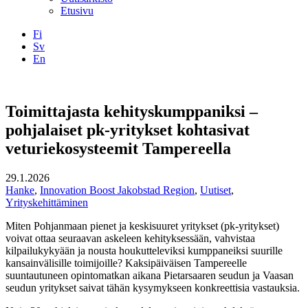
Etusivu
Fi
Sv
En
Facebook
Instagram
LinkedIN
YouTube
Toimittajasta kehityskumppaniksi –
pohjalaiset pk-yritykset kohtasivat
veturiekosysteemit Tampereella
29.1.2026
Hanke
,
Innovation Boost Jakobstad Region
,
Uutiset
,
Yrityskehittäminen
Miten Pohjanmaan pienet ja keskisuuret yritykset (pk-yritykset)
voivat ottaa seuraavan askeleen kehityksessään, vahvistaa
kilpailukykyään ja nousta houkutteleviksi kumppaneiksi suurille
kansainvälisille toimijoille? Kaksipäiväisen Tampereelle
suuntautuneen opintomatkan aikana Pietarsaaren seudun ja Vaasan
seudun yritykset saivat tähän kysymykseen konkreettisia vastauksia.