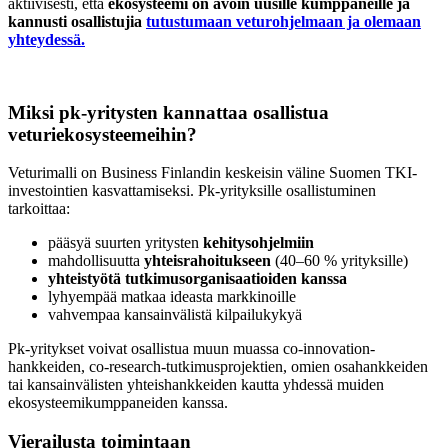
aktiivisesti, että
ekosysteemi on avoin uusille kumppaneille ja
kannusti osallistujia
tutustumaan veturohjelmaan ja olemaan
yhteydessä.
Miksi pk-yritysten kannattaa osallistua
veturiekosysteemeihin?
Veturimalli on Business Finlandin keskeisin väline Suomen TKI-
investointien kasvattamiseksi. Pk-yrityksille osallistuminen
tarkoittaa:
pääsyä suurten yritysten
kehitysohjelmiin
mahdollisuutta
yhteisrahoitukseen
(40–60 % yrityksille)
yhteistyötä tutkimusorganisaatioiden kanssa
lyhyempää matkaa ideasta markkinoille
vahvempaa kansainvälistä kilpailukykyä
Pk-yritykset voivat osallistua muun muassa co-innovation-
hankkeiden, co-research-tutkimusprojektien, omien osahankkeiden
tai kansainvälisten yhteishankkeiden kautta yhdessä muiden
ekosysteemikumppaneiden kanssa.
Vierailusta toimintaan