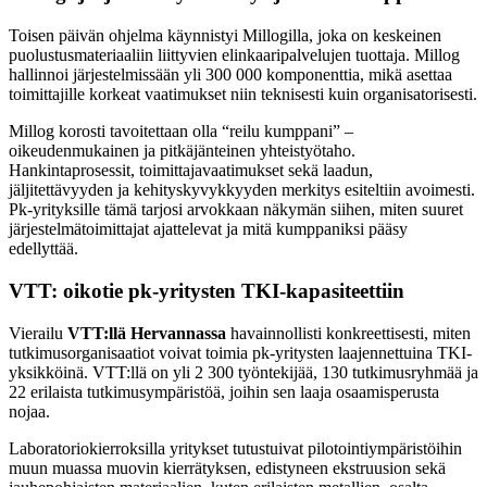
Toisen päivän ohjelma käynnistyi Millogilla, joka on keskeinen
puolustusmateriaaliin liittyvien elinkaaripalvelujen tuottaja. Millog
hallinnoi järjestelmissään yli 300 000 komponenttia, mikä asettaa
toimittajille korkeat vaatimukset niin teknisesti kuin organisatorisesti.
Millog korosti tavoitettaan olla “reilu kumppani” –
oikeudenmukainen ja pitkäjänteinen yhteistyötaho.
Hankintaprosessit, toimittajavaatimukset sekä laadun,
jäljitettävyyden ja kehityskyvykkyyden merkitys esiteltiin avoimesti.
Pk-yrityksille tämä tarjosi arvokkaan näkymän siihen, miten suuret
järjestelmätoimittajat ajattelevat ja mitä kumppaniksi pääsy
edellyttää.
VTT: oikotie pk-yritysten TKI-kapasiteettiin
Vierailu
VTT:llä Hervannassa
havainnollisti konkreettisesti, miten
tutkimusorganisaatiot voivat toimia pk-yritysten laajennettuina TKI-
yksikköinä. VTT:llä on yli 2 300 työntekijää, 130 tutkimusryhmää ja
22 erilaista tutkimusympäristöä, joihin sen laaja osaamisperusta
nojaa.
Laboratoriokierroksilla yritykset tutustuivat pilotointiympäristöihin
muun muassa muovin kierrätyksen, edistyneen ekstruusion sekä