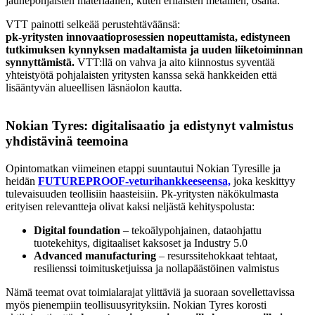
jauhepohjaisten materiaalien, kuten erilaisten metallien, osalta.
VTT painotti selkeää perustehtäväänsä:
pk-yritysten innovaatioprosessien nopeuttamista, edistyneen
tutkimuksen kynnyksen madaltamista ja uuden liiketoiminnan
synnyttämistä.
VTT:llä on vahva ja aito kiinnostus syventää
yhteistyötä pohjalaisten yritysten kanssa sekä hankkeiden että
lisääntyvän alueellisen läsnäolon kautta.
Nokian Tyres: digitalisaatio ja edistynyt valmistus
yhdistävinä teemoina
Opintomatkan viimeinen etappi suuntautui Nokian Tyresille ja
heidän
FUTUREPROOF-veturihankkeeseensa,
joka keskittyy
tulevaisuuden teollisiin haasteisiin. Pk-yritysten näkökulmasta
erityisen relevantteja olivat kaksi neljästä kehityspolusta:
Digital foundation
– tekoälypohjainen, dataohjattu
tuotekehitys, digitaaliset kaksoset ja Industry 5.0
Advanced manufacturing
– resurssitehokkaat tehtaat,
resilienssi toimitusketjuissa ja nollapäästöinen valmistus
Nämä teemat ovat toimialarajat ylittäviä ja suoraan sovellettavissa
myös pienempiin teollisuusyrityksiin. Nokian Tyres korosti