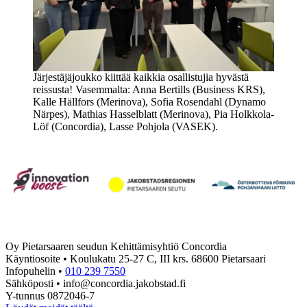
Järjestäjäjoukko kiittää kaikkia osallistujia hyvästä
reissusta! Vasemmalta: Anna Bertills (Business KRS),
Kalle Hällfors (Merinova), Sofia Rosendahl (Dynamo
Närpes), Mathias Hasselblatt (Merinova), Pia Holkkola-
Löf (Concordia), Lasse Pohjola (VASEK).
Oy Pietarsaaren seudun Kehittämisyhtiö Concordia
Käyntiosoite • Koulukatu 25-27 C, III krs. 68600 Pietarsaari
Infopuhelin •
010 239 7550
Sähköposti • info@concordia.jakobstad.fi
Y-tunnus 0872046-7