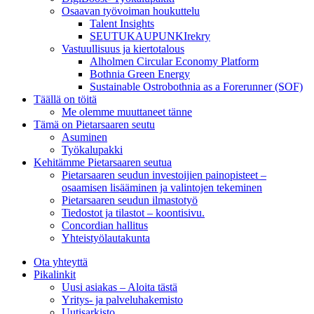
Osaavan työvoiman houkuttelu
Talent Insights
SEUTUKAUPUNKIrekry
Vastuullisuus ja kiertotalous
Alholmen Circular Economy Platform
Bothnia Green Energy
Sustainable Ostrobothnia as a Forerunner (SOF)
Täällä on töitä
Me olemme muuttaneet tänne
Tämä on Pietarsaaren seutu
Asuminen
Työkalupakki
Kehitämme Pietarsaaren seutua
Pietarsaaren seudun investoijien painopisteet –
osaamisen lisääminen ja valintojen tekeminen
Pietarsaaren seudun ilmastotyö
Tiedostot ja tilastot – koontisivu.
Concordian hallitus
Yhteistyölautakunta
Ota yhteyttä
Pikalinkit
Uusi asiakas – Aloita tästä
Yritys- ja palveluhakemisto
Uutisarkisto