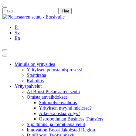
Siirry
Sulje
sisältöön
Haku:
Fi
Sv
En
Hae
Päävalikko
Minulla on yritysidea
Yrityksen perustamisprosessi
Starttiraha
Rahoitus
Yrityspalvelut
AI Boost Pietarsaaren seutu
Omistajanvaihdokset
Sukupolvenvaihdos
Yrityksen myynti mielessä?
Aikeissa ostaa yritys?
Ostrobothnian Business Transfers
Sijoittumis- ja toimitilapalvelut
Innovation Boost Jakobstad Region
DigiBoost- Työkalupakki