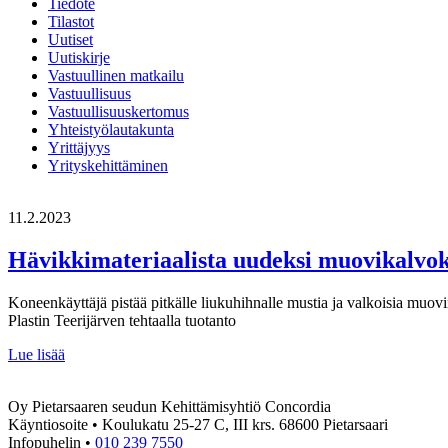
Tiedote
Tilastot
Uutiset
Uutiskirje
Vastuullinen matkailu
Vastuullisuus
Vastuullisuuskertomus
Yhteistyölautakunta
Yrittäjyys
Yrityskehittäminen
11.2.2023
Hävikkimateriaalista uudeksi muovikalvok
Koneenkäyttäjä pistää pitkälle liukuhihnalle mustia ja valkoisia muovi
Plastin Teerijärven tehtaalla tuotanto
Hävikkimateriaalista
Lue lisää
uudeksi
muovikalvoksi
Oy Pietarsaaren seudun Kehittämisyhtiö Concordia
Käyntiosoite • Koulukatu 25-27 C, III krs. 68600 Pietarsaari
Infopuhelin •
010 239 7550