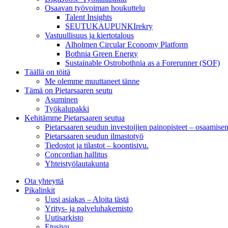
Osaavan työvoiman houkuttelu
Talent Insights
SEUTUKAUPUNKIrekry
Vastuullisuus ja kiertotalous
Alholmen Circular Economy Platform
Bothnia Green Energy
Sustainable Ostrobothnia as a Forerunner (SOF)
Täällä on töitä
Me olemme muuttaneet tänne
Tämä on Pietarsaaren seutu
Asuminen
Työkalupakki
Kehitämme Pietarsaaren seutua
Pietarsaaren seudun investoijien painopisteet – osaamise
Pietarsaaren seudun ilmastotyö
Tiedostot ja tilastot – koontisivu.
Concordian hallitus
Yhteistyölautakunta
Ota yhteyttä
Pikalinkit
Uusi asiakas – Aloita tästä
Yritys- ja palveluhakemisto
Uutisarkisto
Etusivu