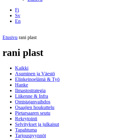
Fi
Sv
En
Facebook
Instagram
LinkedIN
YouTube
Etusivu
rani plast
rani plast
Kaikki
Asuminen ja Väestö
Elinkeinoelämä & Työ
Hanke
Ilmastostrategia
Liikenne & Infra
Omistajanvaihdos
Osaajien houkuttelu
Pietarsaaren seutu
Rekrytointi
Selvitykset ja julkaisut
Tapahtuma
Tarjouspyynnöt