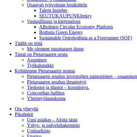
Osaavan työvoiman houkuttelu
Talent Insights
SEUTUKAUPUNKIrekry
Vastuullisuus ja kiertotalous
Alholmen Circular Economy Platform
Bothnia Green Energy
Sustainable Ostrobothnia as a Forerunner (SOF)
Täällä on töitä
Me olemme muuttaneet tänne
Tämä on Pietarsaaren seutu
Asuminen
Työkalupakki
Kehitämme Pietarsaaren seutua
Pietarsaaren seudun investoijien painopisteet – osaamise
Pietarsaaren seudun ilmastotyö
Tiedostot ja tilastot – koontisivu.
Concordian hallitus
Yhteistyölautakunta
Ota yhteyttä
Pikalinkit
Uusi asiakas – Aloita tästä
Yritys- ja palveluhakemisto
Uutisarkisto
Etusivu