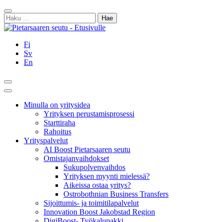
Siirry
Sulje
sisältöön
Haku:
Fi
Sv
En
Hae
Päävalikko
Minulla on yritysidea
Yrityksen perustamisprosessi
Starttiraha
Rahoitus
Yrityspalvelut
AI Boost Pietarsaaren seutu
Omistajanvaihdokset
Sukupolvenvaihdos
Yrityksen myynti mielessä?
Aikeissa ostaa yritys?
Ostrobothnian Business Transfers
Sijoittumis- ja toimitilapalvelut
Innovation Boost Jakobstad Region
DigiBoost- Työkalupakki