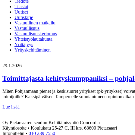
Tiedote
Tilastot
Uutiset
Uutiskirje
Vastuullinen matkailu
Vastuullisuus
Vastuullisuuskertomus
Yhteistyölautakunta
Yrittäjyys
Yrityskehittäminen
29.1.2026
Toimittajasta kehityskumppaniksi – pohjal
Miten Pohjanmaan pienet ja keskisuuret yritykset (pk-yritykset) voiva
toimijoille? Kaksipäiväisen Tampereelle suuntautuneen opintomatkan 
Toimittajasta
Lue lisää
kehityskumppaniksi
–
Oy Pietarsaaren seudun Kehittämisyhtiö Concordia
pohjalaiset
Käyntiosoite • Koulukatu 25-27 C, III krs. 68600 Pietarsaari
pk-
Infopuhelin •
010 239 7550
yritykset