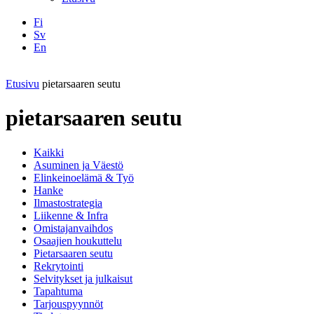
Fi
Sv
En
Facebook
Instagram
LinkedIN
YouTube
Etusivu
pietarsaaren seutu
pietarsaaren seutu
Kaikki
Asuminen ja Väestö
Elinkeinoelämä & Työ
Hanke
Ilmastostrategia
Liikenne & Infra
Omistajanvaihdos
Osaajien houkuttelu
Pietarsaaren seutu
Rekrytointi
Selvitykset ja julkaisut
Tapahtuma
Tarjouspyynnöt