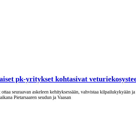
aiset pk-yritykset kohtasivat veturiekosyst
t ottaa seuraavan askeleen kehityksessään, vahvistaa kilpailukykyään ja 
aikana Pietarsaaren seudun ja Vaasan