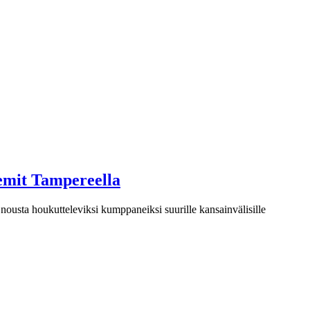
eemit Tampereella
nousta houkutteleviksi kumppaneiksi suurille kansainvälisille