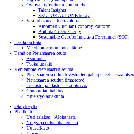
Osaavan työvoiman houkuttelu
Talent Insights
SEUTUKAUPUNKIrekry
Vastuullisuus ja kiertotalous
Alholmen Circular Economy Platform
Bothnia Green Energy
Sustainable Ostrobothnia as a Forerunner (SOF)
Täällä on töitä
Me olemme muuttaneet tänne
Tämä on Pietarsaaren seutu
Asuminen
Työkalupakki
Kehitämme Pietarsaaren seutua
Pietarsaaren seudun investoijien painopisteet – osaamise
Pietarsaaren seudun ilmastotyö
Tiedostot ja tilastot – koontisivu.
Concordian hallitus
Yhteistyölautakunta
Ota yhteyttä
Pikalinkit
Uusi asiakas – Aloita tästä
Yritys- ja palveluhakemisto
Uutisarkisto
Etusivu