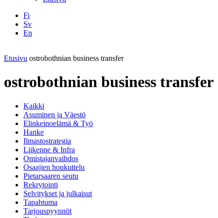
Fi
Sv
En
Facebook
Instagram
LinkedIN
YouTube
Etusivu
ostrobothnian business transfer
ostrobothnian business transfer
Kaikki
Asuminen ja Väestö
Elinkeinoelämä & Työ
Hanke
Ilmastostrategia
Liikenne & Infra
Omistajanvaihdos
Osaajien houkuttelu
Pietarsaaren seutu
Rekrytointi
Selvitykset ja julkaisut
Tapahtuma
Tarjouspyynnöt