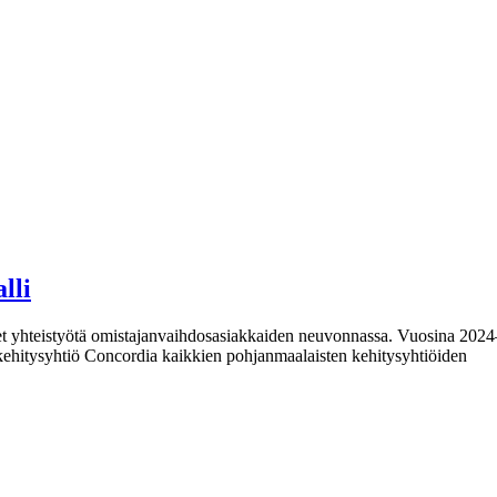
lli
et yhteistyötä omistajanvaihdosasiakkaiden neuvonnassa. Vuosina 2024–
kehitysyhtiö Concordia kaikkien pohjanmaalaisten kehitysyhtiöiden