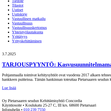
Tiedote
Tilastot
Uutiset
Uutiskirje
Vastuullinen matkailu
Vastuullisuus
Vastuullisuuskertomus
Yhteistyölautakunta
Yrittäjyys
Yrityskehittäminen
3.7.2025
TARJOUSPYYNTÖ: Kasvusuunnitelmama
Pohjanmaalla toimivat kehitysyhtiöt ovat vuodesta 2017 alkaen tehne
hankkeen puitteissa. Tämän hankinnan toteuttaa Pietarsaaren seudun 
TARJOUSPYYNTÖ:
Lue lisää
Kasvusuunnitelmamalli
Oy Pietarsaaren seudun Kehittämisyhtiö Concordia
Käyntiosoite • Koulukatu 25-27 C, III krs. 68600 Pietarsaari
Infopuhelin •
010 239 7550