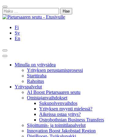
Siirry
Sulje
sisältöön
Haku:
Fi
Sv
En
Hae
Päävalikko
Minulla on yritysidea
Yrityksen perustamisprosessi
Starttiraha
Rahoitus
Yrityspalvelut
AI Boost Pietarsaaren seutu
Omistajanvaihdokset
Sukupolvenvaihdos
Yrityksen myynti mielessä?
Aikeissa ostaa yritys?
Ostrobothnian Business Transfers
Sijoittumis- ja toimitilapalvelut
Innovation Boost Jakobstad Region
DigiBoost- Työkalupakki