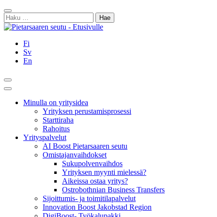
Siirry
Sulje
sisältöön
Haku:
Fi
Sv
En
Hae
Päävalikko
Minulla on yritysidea
Yrityksen perustamisprosessi
Starttiraha
Rahoitus
Yrityspalvelut
AI Boost Pietarsaaren seutu
Omistajanvaihdokset
Sukupolvenvaihdos
Yrityksen myynti mielessä?
Aikeissa ostaa yritys?
Ostrobothnian Business Transfers
Sijoittumis- ja toimitilapalvelut
Innovation Boost Jakobstad Region
DigiBoost- Työkalupakki