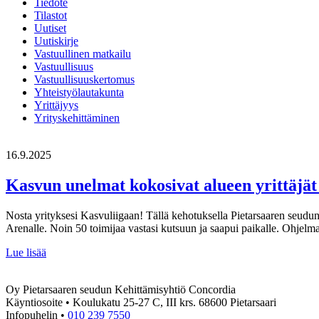
Tiedote
Tilastot
Uutiset
Uutiskirje
Vastuullinen matkailu
Vastuullisuus
Vastuullisuuskertomus
Yhteistyölautakunta
Yrittäjyys
Yrityskehittäminen
16.9.2025
Kasvun unelmat kokosivat alueen yrittäjät 
Nosta yrityksesi Kasvuliigaan! Tällä kehotuksella Pietarsaaren seudun
Arenalle. Noin 50 toimijaa vastasi kutsuun ja saapui paikalle. Ohjelm
Kasvun
Lue lisää
unelmat
kokosivat
Oy Pietarsaaren seudun Kehittämisyhtiö Concordia
alueen
Käyntiosoite • Koulukatu 25-27 C, III krs. 68600 Pietarsaari
yrittäjät
Infopuhelin •
010 239 7550
project