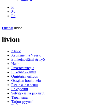
Fi
Sv
En
Facebook
Instagram
LinkedIN
YouTube
Etusivu
livion
livion
Kaikki
Asuminen ja Väestö
Elinkeinoelämä & Työ
Hanke
Ilmastostrategia
Liikenne & Infra
Omistajanvaihdos
Osaajien houkuttelu
Pietarsaaren seutu
Rekrytointi
Selvitykset ja julkaisut
Tapahtuma
Tarjouspyynnöt