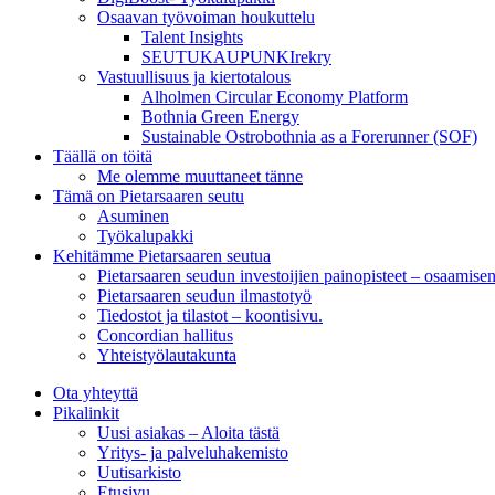
Osaavan työvoiman houkuttelu
Talent Insights
SEUTUKAUPUNKIrekry
Vastuullisuus ja kiertotalous
Alholmen Circular Economy Platform
Bothnia Green Energy
Sustainable Ostrobothnia as a Forerunner (SOF)
Täällä on töitä
Me olemme muuttaneet tänne
Tämä on Pietarsaaren seutu
Asuminen
Työkalupakki
Kehitämme Pietarsaaren seutua
Pietarsaaren seudun investoijien painopisteet – osaamise
Pietarsaaren seudun ilmastotyö
Tiedostot ja tilastot – koontisivu.
Concordian hallitus
Yhteistyölautakunta
Ota yhteyttä
Pikalinkit
Uusi asiakas – Aloita tästä
Yritys- ja palveluhakemisto
Uutisarkisto
Etusivu