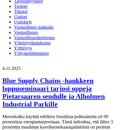
Tarjouspyynnöt
Tiedote
Tilastot
Uutiset
Uutiskirje
Vastuullinen matkailu
Vastuullisuus
Vastuullisuuskertomus
Yhteistyölautakunta
Yrittäjyys
Yrityskehittäminen
4.11.2025
Blue Supply Chains -hankkeen
loppuseminaari tarjosi oppeja
Pietarsaaren seudulle ja Alholmen
Industrial Parkille
Merenkulku käyttää edelleen fossiilisia polttoaineita yli 99
prosentissa energiantarpeestaan. Tämä tarkoittaa, että lähes 3
prosenttia maailman kasvihuonekaasupäästöistä on peräisin