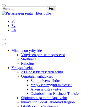
Siirry
Sulje
sisältöön
Haku:
Fi
Sv
En
Hae
Päävalikko
Minulla on yritysidea
Yrityksen perustamisprosessi
Starttiraha
Rahoitus
Yrityspalvelut
AI Boost Pietarsaaren seutu
Omistajanvaihdokset
Sukupolvenvaihdos
Yrityksen myynti mielessä?
Aikeissa ostaa yritys?
Ostrobothnian Business Transfers
Sijoittumis- ja toimitilapalvelut
Innovation Boost Jakobstad Region
DigiBoost- Työkalupakki