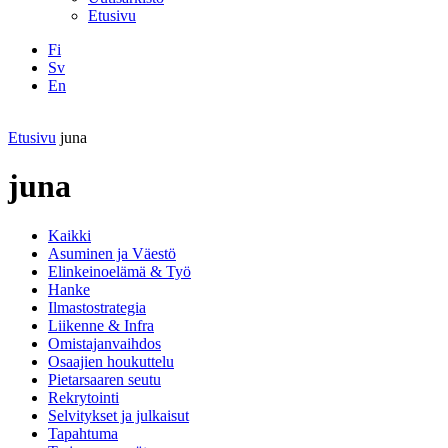
Etusivu
Fi
Sv
En
Facebook
Instagram
LinkedIN
YouTube
Etusivu
juna
juna
Kaikki
Asuminen ja Väestö
Elinkeinoelämä & Työ
Hanke
Ilmastostrategia
Liikenne & Infra
Omistajanvaihdos
Osaajien houkuttelu
Pietarsaaren seutu
Rekrytointi
Selvitykset ja julkaisut
Tapahtuma