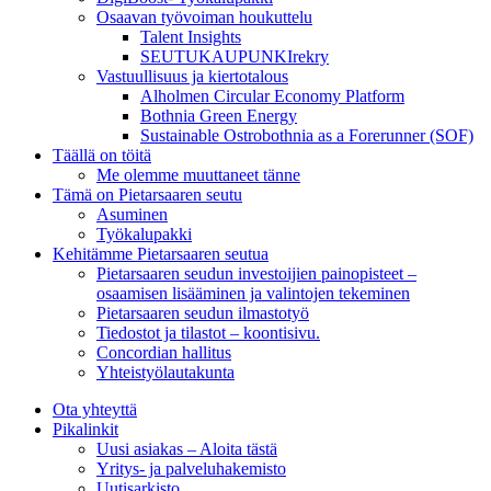
Osaavan työvoiman houkuttelu
Talent Insights
SEUTUKAUPUNKIrekry
Vastuullisuus ja kiertotalous
Alholmen Circular Economy Platform
Bothnia Green Energy
Sustainable Ostrobothnia as a Forerunner (SOF)
Täällä on töitä
Me olemme muuttaneet tänne
Tämä on Pietarsaaren seutu
Asuminen
Työkalupakki
Kehitämme Pietarsaaren seutua
Pietarsaaren seudun investoijien painopisteet –
osaamisen lisääminen ja valintojen tekeminen
Pietarsaaren seudun ilmastotyö
Tiedostot ja tilastot – koontisivu.
Concordian hallitus
Yhteistyölautakunta
Ota yhteyttä
Pikalinkit
Uusi asiakas – Aloita tästä
Yritys- ja palveluhakemisto
Uutisarkisto