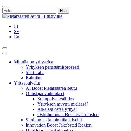
Siirry
Sulje
sisältöön
Haku:
Fi
Sv
En
Hae
Päävalikko
Minulla on yritysidea
Yrityksen perustamisprosessi
Starttiraha
Rahoitus
Yrityspalvelut
AI Boost Pietarsaaren seutu
Omistajanvaihdokset
Sukupolvenvaihdos
Yrityksen myynti mielessä?
Aikeissa ostaa yritys?
Ostrobothnian Business Transfers
Sijoittumis- ja toimitilapalvelut
Innovation Boost Jakobstad Region
DigiBoost- Työkalupakki