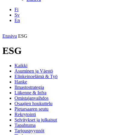
Fi
Sv
En
Facebook
Instagram
LinkedIN
YouTube
Etusivu
ESG
ESG
Kaikki
Asuminen ja Väestö
Elinkeinoelämä & Työ
Hanke
Ilmastostrategia
Liikenne & Infra
Omistajanvaihdos
Osaajien houkuttelu
Pietarsaaren seutu
Rekrytointi
Selvitykset ja julkaisut
Tapahtuma
Tarjouspyynnöt