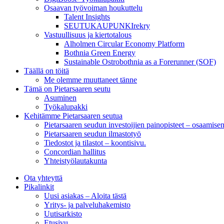
Osaavan työvoiman houkuttelu
Talent Insights
SEUTUKAUPUNKIrekry
Vastuullisuus ja kiertotalous
Alholmen Circular Economy Platform
Bothnia Green Energy
Sustainable Ostrobothnia as a Forerunner (SOF)
Täällä on töitä
Me olemme muuttaneet tänne
Tämä on Pietarsaaren seutu
Asuminen
Työkalupakki
Kehitämme Pietarsaaren seutua
Pietarsaaren seudun investoijien painopisteet – osaamise
Pietarsaaren seudun ilmastotyö
Tiedostot ja tilastot – koontisivu.
Concordian hallitus
Yhteistyölautakunta
Ota yhteyttä
Pikalinkit
Uusi asiakas – Aloita tästä
Yritys- ja palveluhakemisto
Uutisarkisto
Etusivu