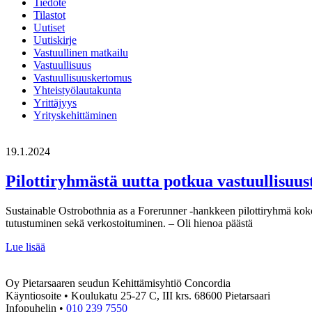
Tiedote
Tilastot
Uutiset
Uutiskirje
Vastuullinen matkailu
Vastuullisuus
Vastuullisuuskertomus
Yhteistyölautakunta
Yrittäjyys
Yrityskehittäminen
19.1.2024
Pilottiryhmästä uutta potkua vastuullisuus
Sustainable Ostrobothnia as a Forerunner -hankkeen pilottiryhmä kokoo
tutustuminen sekä verkostoituminen. – Oli hienoa päästä
Pilottiryhmästä
Lue lisää
uutta
potkua
Oy Pietarsaaren seudun Kehittämisyhtiö Concordia
vastuullisuustyöhön
Käyntiosoite • Koulukatu 25-27 C, III krs. 68600 Pietarsaari
ja
Infopuhelin •
010 239 7550
kiertotalousajatteluun