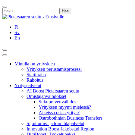
Siirry
Sulje
sisältöön
Haku:
Fi
Sv
En
Hae
Päävalikko
Minulla on yritysidea
Yrityksen perustamisprosessi
Starttiraha
Rahoitus
Yrityspalvelut
AI Boost Pietarsaaren seutu
Omistajanvaihdokset
Sukupolvenvaihdos
Yrityksen myynti mielessä?
Aikeissa ostaa yritys?
Ostrobothnian Business Transfers
Sijoittumis- ja toimitilapalvelut
Innovation Boost Jakobstad Region
DigiBoost- Työkalupakki