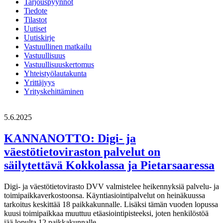
Tarjouspyynnöt
Tiedote
Tilastot
Uutiset
Uutiskirje
Vastuullinen matkailu
Vastuullisuus
Vastuullisuuskertomus
Yhteistyölautakunta
Yrittäjyys
Yrityskehittäminen
5.6.2025
KANNANOTTO: Digi- ja
väestötietoviraston palvelut on
säilytettävä Kokkolassa ja Pietarsaaressa
Digi- ja väestötietovirasto DVV valmistelee heikennyksiä palvelu- ja
toimipaikkaverkostoonsa. Käyntiasiointipalvelut on heinäkuussa
tarkoitus keskittää 18 paikkakunnalle. Lisäksi tämän vuoden lopussa
kuusi toimipaikkaa muuttuu etäasiointipisteeksi, joten henkilöstöä
jää lopulta 12 paikkakunnalle.