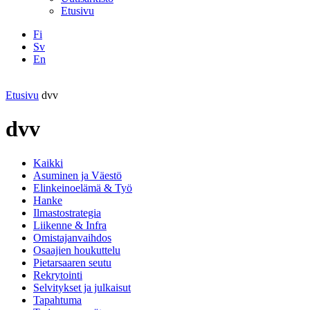
Etusivu
Fi
Sv
En
Facebook
Instagram
LinkedIN
YouTube
Etusivu
dvv
dvv
Kaikki
Asuminen ja Väestö
Elinkeinoelämä & Työ
Hanke
Ilmastostrategia
Liikenne & Infra
Omistajanvaihdos
Osaajien houkuttelu
Pietarsaaren seutu
Rekrytointi
Selvitykset ja julkaisut
Tapahtuma