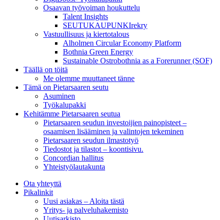
Osaavan työvoiman houkuttelu
Talent Insights
SEUTUKAUPUNKIrekry
Vastuullisuus ja kiertotalous
Alholmen Circular Economy Platform
Bothnia Green Energy
Sustainable Ostrobothnia as a Forerunner (SOF)
Täällä on töitä
Me olemme muuttaneet tänne
Tämä on Pietarsaaren seutu
Asuminen
Työkalupakki
Kehitämme Pietarsaaren seutua
Pietarsaaren seudun investoijien painopisteet –
osaamisen lisääminen ja valintojen tekeminen
Pietarsaaren seudun ilmastotyö
Tiedostot ja tilastot – koontisivu.
Concordian hallitus
Yhteistyölautakunta
Ota yhteyttä
Pikalinkit
Uusi asiakas – Aloita tästä
Yritys- ja palveluhakemisto
Uutisarkisto