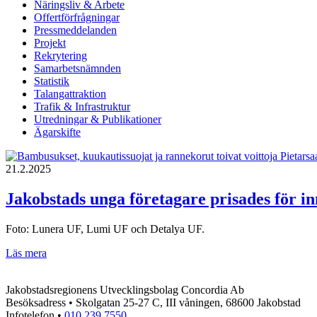
Näringsliv & Arbete
Offertförfrågningar
Pressmeddelanden
Projekt
Rekrytering
Samarbetsnämnden
Statistik
Talangattraktion
Trafik & Infrastruktur
Utredningar & Publikationer
Ägarskifte
21.2.2025
Jakobstads unga företagare prisades för in
Foto: Lunera UF, Lumi UF och Detalya UF.
Jakobstads
Läs mera
unga
företagare
Jakobstadsregionens Utvecklingsbolag Concordia Ab
prisades
Besöksadress • Skolgatan 25-27 C, III våningen, 68600 Jakobstad
för
Infotelefon •
010 239 7550
innovativa