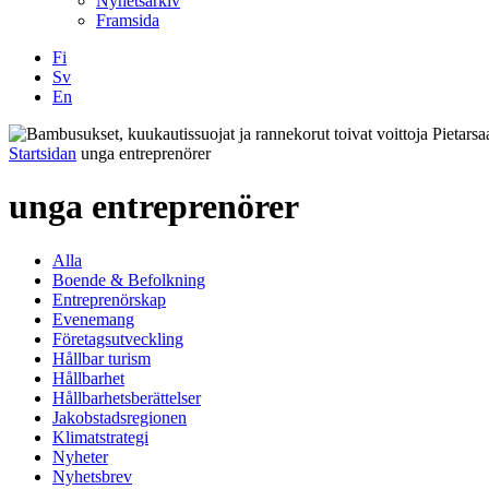
Nyhetsarkiv
Framsida
Fi
Sv
En
Facebook
Instagram
LinkedIN
YouTube
Startsidan
unga entreprenörer
unga entreprenörer
Alla
Boende & Befolkning
Entreprenörskap
Evenemang
Företagsutveckling
Hållbar turism
Hållbarhet
Hållbarhetsberättelser
Jakobstadsregionen
Klimatstrategi
Nyheter
Nyhetsbrev