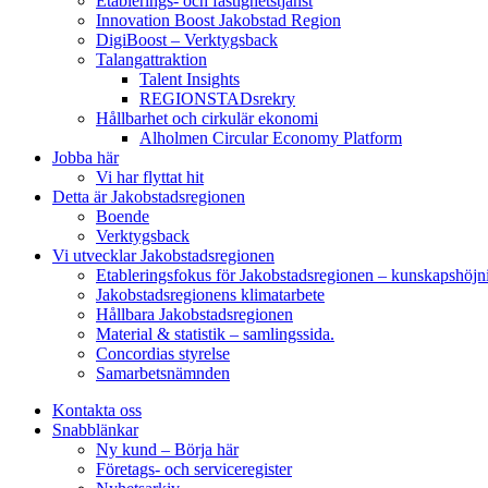
Etablerings- och fastighetstjänst
Innovation Boost Jakobstad Region
DigiBoost – Verktygsback
Talangattraktion
Talent Insights
REGIONSTADsrekry
Hållbarhet och cirkulär ekonomi
Alholmen Circular Economy Platform
Jobba här
Vi har flyttat hit
Detta är Jakobstadsregionen
Boende
Verktygsback
Vi utvecklar Jakobstadsregionen
Etableringsfokus för Jakobstadsregionen – kunskapshöjn
Jakobstadsregionens klimatarbete
Hållbara Jakobstadsregionen
Material & statistik – samlingssida.
Concordias styrelse
Samarbetsnämnden
Kontakta oss
Snabblänkar
Ny kund – Börja här
Företags- och serviceregister