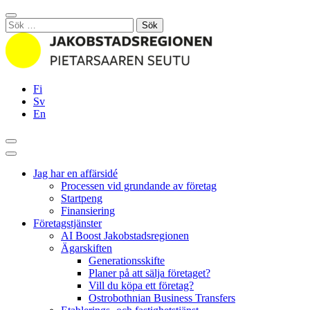
Hoppa
Stäng
till
Sök
innehållet
efter:
Fi
Sv
En
Sök
Huvudmeny
Jag har en affärsidé
Processen vid grundande av företag
Startpeng
Finansiering
Företagstjänster
AI Boost Jakobstadsregionen
Ägarskiften
Generationsskifte
Planer på att sälja företaget?
Vill du köpa ett företag?
Ostrobothnian Business Transfers