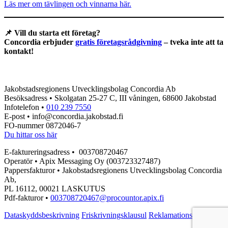
Läs mer om tävlingen och vinnarna här.
📌 Vill du starta ett företag?
Concordia erbjuder
gratis företagsrådgivning
– tveka inte att ta
kontakt!
Jakobstadsregionens Utvecklingsbolag Concordia Ab
Besöksadress • Skolgatan 25-27 C, III våningen, 68600 Jakobstad
Infotelefon •
010 239 7550
E-post • info@concordia.jakobstad.fi
FO-nummer 0872046-7
Du hittar oss här
E-faktureringsadress • 003708720467
Operatör • Apix Messaging Oy (003723327487)
Pappersfakturor • Jakobstadsregionens Utvecklingsbolag Concordia
Ab,
PL 16112, 00021 LASKUTUS
Pdf-fakturor •
003708720467@procountor.apix.fi
Dataskyddsbeskrivning
Friskrivningsklausul
Reklamationsblankett