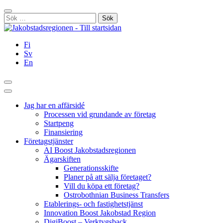
Hoppa
Stäng
till
Sök
innehållet
efter:
Fi
Sv
En
Sök
Huvudmeny
Jag har en affärsidé
Processen vid grundande av företag
Startpeng
Finansiering
Företagstjänster
AI Boost Jakobstadsregionen
Ägarskiften
Generationsskifte
Planer på att sälja företaget?
Vill du köpa ett företag?
Ostrobothnian Business Transfers
Etablerings- och fastighetstjänst
Innovation Boost Jakobstad Region
DigiBoost – Verktygsback