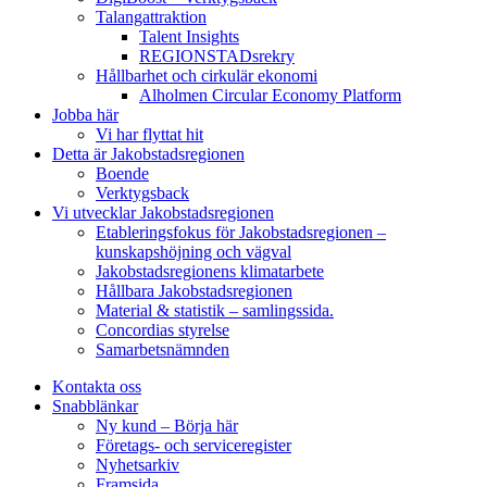
Talangattraktion
Talent Insights
REGIONSTADsrekry
Hållbarhet och cirkulär ekonomi
Alholmen Circular Economy Platform
Jobba här
Vi har flyttat hit
Detta är Jakobstadsregionen
Boende
Verktygsback
Vi utvecklar Jakobstadsregionen
Etableringsfokus för Jakobstadsregionen –
kunskapshöjning och vägval
Jakobstadsregionens klimatarbete
Hållbara Jakobstadsregionen
Material & statistik – samlingssida.
Concordias styrelse
Samarbetsnämnden
Kontakta oss
Snabblänkar
Ny kund – Börja här
Företags- och serviceregister
Nyhetsarkiv
Framsida