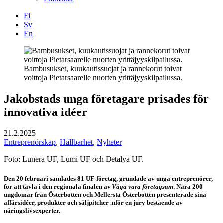
Fi
Sv
En
Facebook
Instagram
LinkedIN
YouTube
Bambusukset, kuukautissuojat ja rannekorut toivat
voittoja Pietarsaarelle nuorten yrittäjyyskilpailussa.
Jakobstads unga företagare prisades för
innovativa idéer
21.2.2025
Entreprenörskap
,
Hållbarhet
,
Nyheter
Foto: Lunera UF, Lumi UF och Detalya UF.
Den 20 februari samlades 81 UF-företag, grundade av unga entreprenörer,
för att tävla i den regionala finalen av
Våga vara företagsam
. Nära 200
ungdomar från Österbotten och Mellersta Österbotten presenterade sina
affärsidéer, produkter och säljpitcher inför en jury bestående av
näringslivsexperter.