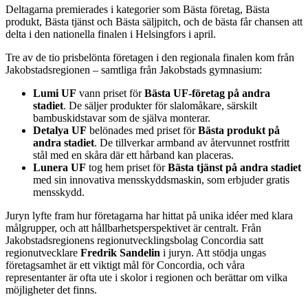
Deltagarna premierades i kategorier som Bästa företag, Bästa
produkt, Bästa tjänst och Bästa säljpitch, och de bästa får chansen att
delta i den nationella finalen i Helsingfors i april.
Tre av de tio prisbelönta företagen i den regionala finalen kom från
Jakobstadsregionen – samtliga från Jakobstads gymnasium:
Lumi UF
vann priset för
Bästa UF-företag på andra
stadiet
. De säljer produkter för slalomåkare, särskilt
bambuskidstavar som de själva monterar.
Detalya UF
belönades med priset för
Bästa produkt på
andra stadiet
. De tillverkar armband av återvunnet rostfritt
stål med en skåra där ett hårband kan placeras.
Lunera UF
tog hem priset för
Bästa tjänst på andra stadiet
med sin innovativa mensskyddsmaskin, som erbjuder gratis
mensskydd.
Juryn lyfte fram hur företagarna har hittat på unika idéer med klara
målgrupper, och att hållbarhetsperspektivet är centralt. Från
Jakobstadsregionens regionutvecklingsbolag Concordia satt
regionutvecklare
Fredrik Sandelin
i juryn. Att stödja ungas
företagsamhet är ett viktigt mål för Concordia, och våra
representanter är ofta ute i skolor i regionen och berättar om vilka
möjligheter det finns.