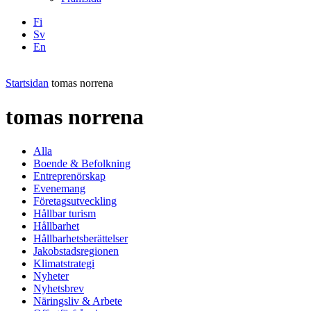
Fi
Sv
En
Facebook
Instagram
LinkedIN
YouTube
Startsidan
tomas norrena
tomas norrena
Alla
Boende & Befolkning
Entreprenörskap
Evenemang
Företagsutveckling
Hållbar turism
Hållbarhet
Hållbarhetsberättelser
Jakobstadsregionen
Klimatstrategi
Nyheter
Nyhetsbrev
Näringsliv & Arbete