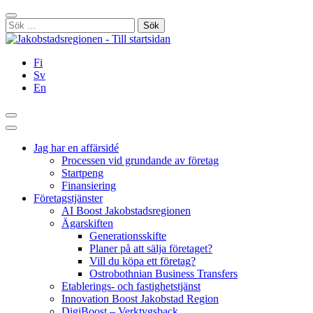
Hoppa
Stäng
till
Sök
innehållet
efter:
Fi
Sv
En
Sök
Huvudmeny
Jag har en affärsidé
Processen vid grundande av företag
Startpeng
Finansiering
Företagstjänster
AI Boost Jakobstadsregionen
Ägarskiften
Generationsskifte
Planer på att sälja företaget?
Vill du köpa ett företag?
Ostrobothnian Business Transfers
Etablerings- och fastighetstjänst
Innovation Boost Jakobstad Region
DigiBoost – Verktygsback