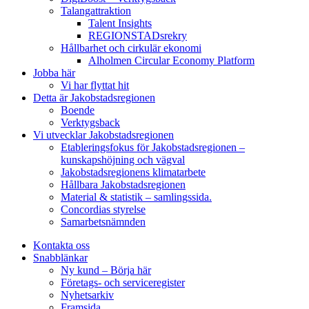
Talangattraktion
Talent Insights
REGIONSTADsrekry
Hållbarhet och cirkulär ekonomi
Alholmen Circular Economy Platform
Jobba här
Vi har flyttat hit
Detta är Jakobstadsregionen
Boende
Verktygsback
Vi utvecklar Jakobstadsregionen
Etableringsfokus för Jakobstadsregionen –
kunskapshöjning och vägval
Jakobstadsregionens klimatarbete
Hållbara Jakobstadsregionen
Material & statistik – samlingssida.
Concordias styrelse
Samarbetsnämnden
Kontakta oss
Snabblänkar
Ny kund – Börja här
Företags- och serviceregister
Nyhetsarkiv
Framsida