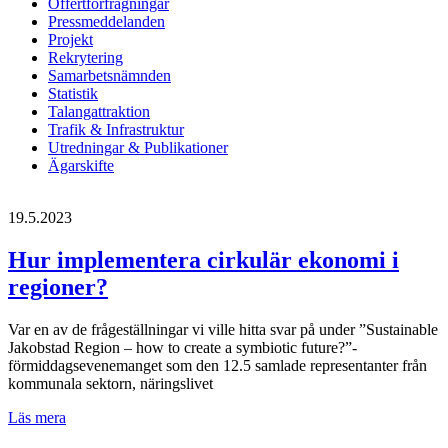
Offertförfrågningar
Pressmeddelanden
Projekt
Rekrytering
Samarbetsnämnden
Statistik
Talangattraktion
Trafik & Infrastruktur
Utredningar & Publikationer
Ägarskifte
19.5.2023
Hur implementera cirkulär ekonomi i
regioner?
Var en av de frågeställningar vi ville hitta svar på under ”Sustainable
Jakobstad Region – how to create a symbiotic future?”-
förmiddagsevenemanget som den 12.5 samlade representanter från
kommunala sektorn, näringslivet
Hur
Läs mera
implementera