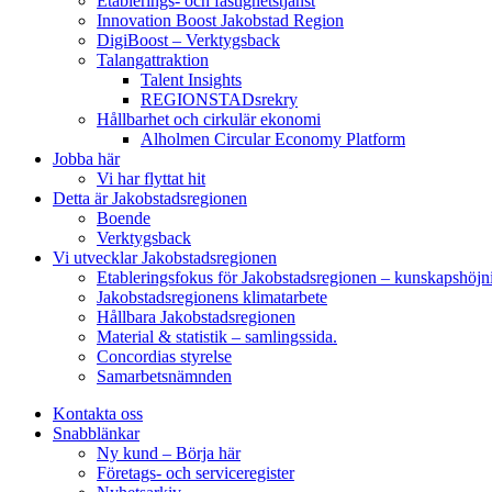
Etablerings- och fastighetstjänst
Innovation Boost Jakobstad Region
DigiBoost – Verktygsback
Talangattraktion
Talent Insights
REGIONSTADsrekry
Hållbarhet och cirkulär ekonomi
Alholmen Circular Economy Platform
Jobba här
Vi har flyttat hit
Detta är Jakobstadsregionen
Boende
Verktygsback
Vi utvecklar Jakobstadsregionen
Etableringsfokus för Jakobstadsregionen – kunskapshöjn
Jakobstadsregionens klimatarbete
Hållbara Jakobstadsregionen
Material & statistik – samlingssida.
Concordias styrelse
Samarbetsnämnden
Kontakta oss
Snabblänkar
Ny kund – Börja här
Företags- och serviceregister