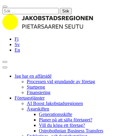
Hoppa
Stäng
till
Sök
innehållet
efter:
Fi
Sv
En
Sök
Huvudmeny
Jag har en affärsidé
Processen vid grundande av företag
Startpeng
Finansiering
Företagstjänster
AI Boost Jakobstadsregionen
Ägarskiften
Generationsskifte
Planer på att sälja företaget?
Vill du köpa ett företag?
Ostrobothnian Business Transfers