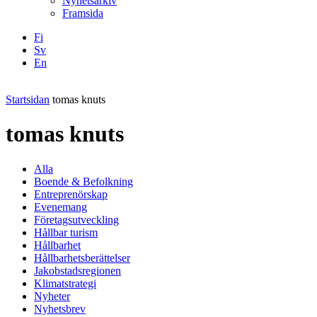
Nyhetsarkiv
Framsida
Fi
Sv
En
Facebook
Instagram
LinkedIN
YouTube
Startsidan
tomas knuts
tomas knuts
Alla
Boende & Befolkning
Entreprenörskap
Evenemang
Företagsutveckling
Hållbar turism
Hållbarhet
Hållbarhetsberättelser
Jakobstadsregionen
Klimatstrategi
Nyheter
Nyhetsbrev