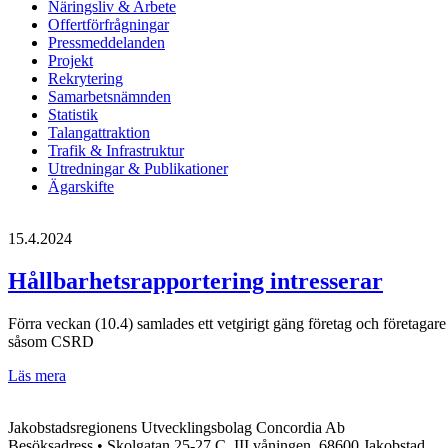
Näringsliv & Arbete
Offertförfrågningar
Pressmeddelanden
Projekt
Rekrytering
Samarbetsnämnden
Statistik
Talangattraktion
Trafik & Infrastruktur
Utredningar & Publikationer
Ägarskifte
15.4.2024
Hållbarhetsrapportering intresserar
Förra veckan (10.4) samlades ett vetgirigt gäng företag och företagare
såsom CSRD
Hållbarhetsrapportering
Läs mera
intresserar
Jakobstadsregionens Utvecklingsbolag Concordia Ab
Besöksadress • Skolgatan 25-27 C, III våningen, 68600 Jakobstad