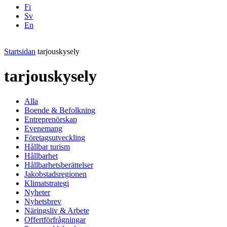
Fi
Sv
En
Facebook
Instagram
LinkedIN
YouTube
Startsidan
tarjouskysely
tarjouskysely
Alla
Boende & Befolkning
Entreprenörskap
Evenemang
Företagsutveckling
Hållbar turism
Hållbarhet
Hållbarhetsberättelser
Jakobstadsregionen
Klimatstrategi
Nyheter
Nyhetsbrev
Näringsliv & Arbete
Offertförfrågningar