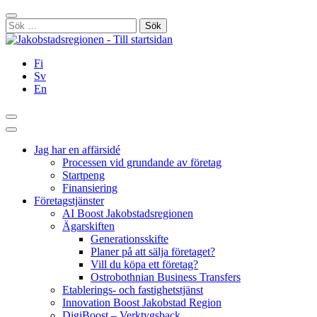
Hoppa
Stäng
till
Sök
innehållet
efter:
Fi
Sv
En
Sök
Huvudmeny
Jag har en affärsidé
Processen vid grundande av företag
Startpeng
Finansiering
Företagstjänster
AI Boost Jakobstadsregionen
Ägarskiften
Generationsskifte
Planer på att sälja företaget?
Vill du köpa ett företag?
Ostrobothnian Business Transfers
Etablerings- och fastighetstjänst
Innovation Boost Jakobstad Region
DigiBoost – Verktygsback