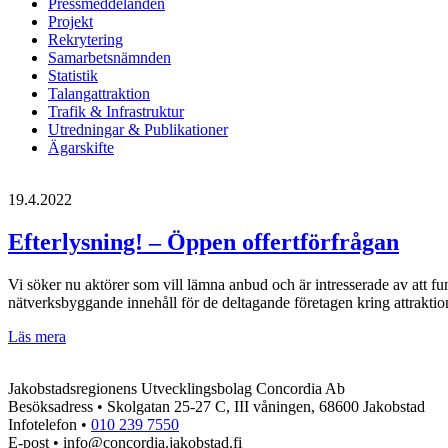
Pressmeddelanden
Projekt
Rekrytering
Samarbetsnämnden
Statistik
Talangattraktion
Trafik & Infrastruktur
Utredningar & Publikationer
Ägarskifte
19.4.2022
Efterlysning! – Öppen offertförfrågan
Vi söker nu aktörer som vill lämna anbud och är intresserade av att fu
nätverksbyggande innehåll för de deltagande företagen kring attraktion
Efterlysning!
Läs mera
–
Öppen
Jakobstadsregionens Utvecklingsbolag Concordia Ab
offertförfrågan
Besöksadress • Skolgatan 25-27 C, III våningen, 68600 Jakobstad
Infotelefon •
010 239 7550
E-post • info@concordia.jakobstad.fi