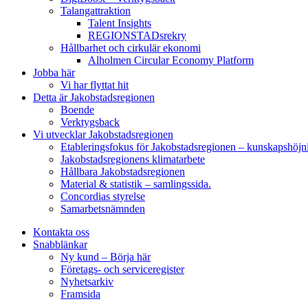
Talangattraktion
Talent Insights
REGIONSTADsrekry
Hållbarhet och cirkulär ekonomi
Alholmen Circular Economy Platform
Jobba här
Vi har flyttat hit
Detta är Jakobstadsregionen
Boende
Verktygsback
Vi utvecklar Jakobstadsregionen
Etableringsfokus för Jakobstadsregionen – kunskapshöjn
Jakobstadsregionens klimatarbete
Hållbara Jakobstadsregionen
Material & statistik – samlingssida.
Concordias styrelse
Samarbetsnämnden
Kontakta oss
Snabblänkar
Ny kund – Börja här
Företags- och serviceregister
Nyhetsarkiv
Framsida