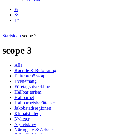
Fi
Sv
En
Facebook
Instagram
LinkedIN
YouTube
Startsidan
scope 3
scope 3
Alla
Boende & Befolkning
Entreprenörskap
Evenemang
Företagsutveckling
Hållbar turism
Hållbarhet
Hållbarhetsberättelser
Jakobstadsregionen
Klimatstrategi
Nyheter
Nyhetsbrev
Näringsliv & Arbete