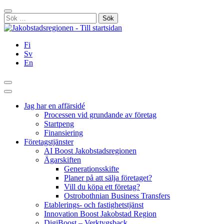
Hoppa
Stäng
till
Sök
innehållet
efter:
Fi
Sv
En
Sök
Huvudmeny
Jag har en affärsidé
Processen vid grundande av företag
Startpeng
Finansiering
Företagstjänster
AI Boost Jakobstadsregionen
Ägarskiften
Generationsskifte
Planer på att sälja företaget?
Vill du köpa ett företag?
Ostrobothnian Business Transfers
Etablerings- och fastighetstjänst
Innovation Boost Jakobstad Region
DigiBoost – Verktygsback