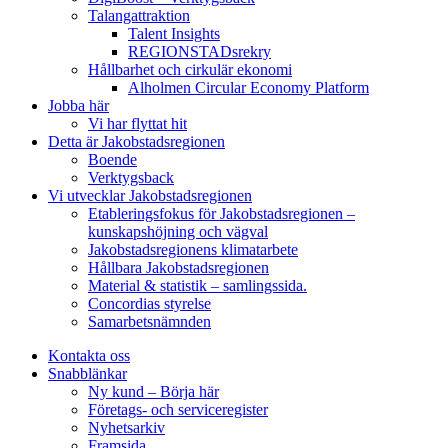
Talangattraktion
Talent Insights
REGIONSTADsrekry
Hållbarhet och cirkulär ekonomi
Alholmen Circular Economy Platform
Jobba här
Vi har flyttat hit
Detta är Jakobstadsregionen
Boende
Verktygsback
Vi utvecklar Jakobstadsregionen
Etableringsfokus för Jakobstadsregionen –
kunskapshöjning och vägval
Jakobstadsregionens klimatarbete
Hållbara Jakobstadsregionen
Material & statistik – samlingssida.
Concordias styrelse
Samarbetsnämnden
Kontakta oss
Snabblänkar
Ny kund – Börja här
Företags- och serviceregister
Nyhetsarkiv
Framsida