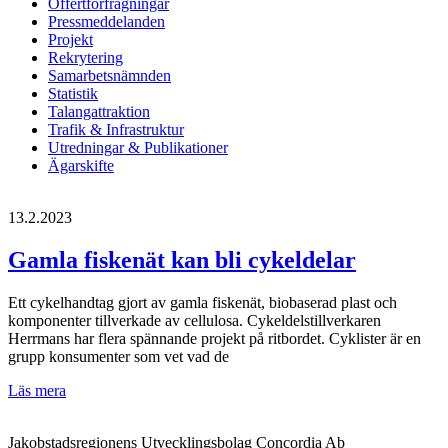
Offertförfrågningar
Pressmeddelanden
Projekt
Rekrytering
Samarbetsnämnden
Statistik
Talangattraktion
Trafik & Infrastruktur
Utredningar & Publikationer
Ägarskifte
13.2.2023
Gamla fiskenät kan bli cykeldelar
Ett cykelhandtag gjort av gamla fiskenät, biobaserad plast och
komponenter tillverkade av cellulosa. Cykeldelstillverkaren
Herrmans har flera spännande projekt på ritbordet. Cyklister är en
grupp konsumenter som vet vad de
Gamla
Läs mera
fiskenät
kan
Jakobstadsregionens Utvecklingsbolag Concordia Ab
bli