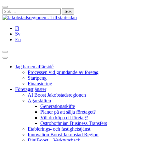
Hoppa
Stäng
till
Sök
innehållet
efter:
Fi
Sv
En
Sök
Huvudmeny
Jag har en affärsidé
Processen vid grundande av företag
Startpeng
Finansiering
Företagstjänster
AI Boost Jakobstadsregionen
Ägarskiften
Generationsskifte
Planer på att sälja företaget?
Vill du köpa ett företag?
Ostrobothnian Business Transfers
Etablerings- och fastighetstjänst
Innovation Boost Jakobstad Region
DigiBoost – Verktygsback