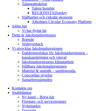
Talangattraktion
Talent Insights
REGIONSTADsrekry
Hållbarhet och cirkulär ekonomi
Alholmen Circular Economy Platform
Jobba här
Vi har flyttat hit
Detta är Jakobstadsregionen
Boende
Verktygsback
Vi utvecklar Jakobstadsregionen
Etableringsfokus för Jakobstadsregionen –
kunskapshöjning och vägval
Jakobstadsregionens klimatarbete
Hållbara Jakobstadsregionen
Material & statistik – samlingssida.
Concordias styrelse
Samarbetsnämnden
Kontakta oss
Snabblänkar
Ny kund – Börja här
Företags- och serviceregister
Nyhetsarkiv
Framsida