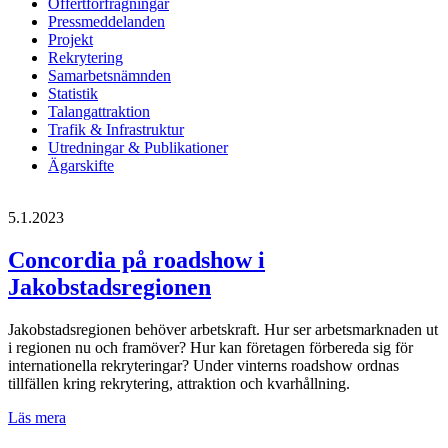
Offertförfrågningar
Pressmeddelanden
Projekt
Rekrytering
Samarbetsnämnden
Statistik
Talangattraktion
Trafik & Infrastruktur
Utredningar & Publikationer
Ägarskifte
5.1.2023
Concordia på roadshow i
Jakobstadsregionen
Jakobstadsregionen behöver arbetskraft. Hur ser arbetsmarknaden ut
i regionen nu och framöver? Hur kan företagen förbereda sig för
internationella rekryteringar? Under vinterns roadshow ordnas
tillfällen kring rekrytering, attraktion och kvarhållning.
Concordia
Läs mera
på