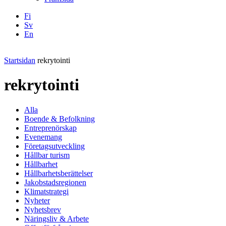
Fi
Sv
En
Facebook
Instagram
LinkedIN
YouTube
Startsidan
rekrytointi
rekrytointi
Alla
Boende & Befolkning
Entreprenörskap
Evenemang
Företagsutveckling
Hållbar turism
Hållbarhet
Hållbarhetsberättelser
Jakobstadsregionen
Klimatstrategi
Nyheter
Nyhetsbrev
Näringsliv & Arbete