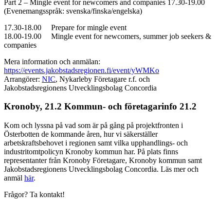
Part 2 – Mingle event for newcomers and companies 17.30-19.00
(Evenemangsspråk: svenska/finska/engelska)
17.30-18.00 Prepare for mingle event
18.00-19.00 Mingle event for newcomers, summer job seekers &
companies
Mera information och anmälan:
https://events.jakobstadsregionen.fi/event/yWMKo
Arrangörer:
NIC
, Nykarleby Företagare r.f. och
Jakobstadsregionens Utvecklingsbolag Concordia
Kronoby, 21.2 Kommun- och företagarinfo 21.2
Kom och lyssna på vad som är på gång på projektfronten i
Österbotten de kommande åren, hur vi säkerställer
arbetskraftsbehovet i regionen samt vilka upphandlings- och
industritomtpolicyn Kronoby kommun har. På plats finns
representanter från Kronoby Företagare, Kronoby kommun samt
Jakobstadsregionens Utvecklingsbolag Concordia. Läs mer och
anmäl
här
.
Frågor? Ta kontakt!