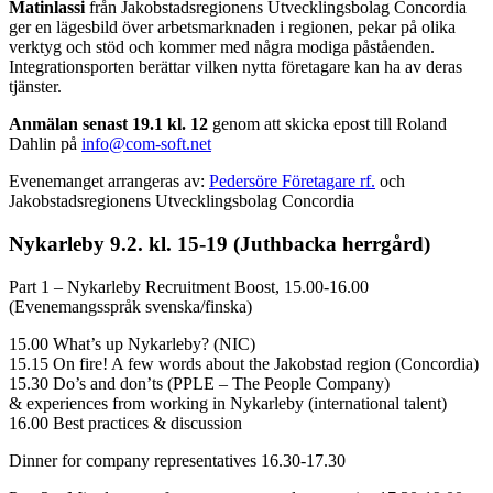
Matinlassi
från Jakobstadsregionens Utvecklingsbolag Concordia
ger en lägesbild över arbetsmarknaden i regionen, pekar på olika
verktyg och stöd och kommer med några modiga påståenden.
Integrationsporten berättar vilken nytta företagare kan ha av deras
tjänster.
Anmälan senast 19.1
kl. 12
genom att skicka epost till Roland
Dahlin på
info@com-soft.net
Evenemanget arrangeras av:
Pedersöre Företagare rf.
och
Jakobstadsregionens Utvecklingsbolag Concordia
Nykarleby 9.2. kl. 15-19 (Juthbacka herrgård)
Part 1 – Nykarleby Recruitment Boost, 15.00-16.00
(Evenemangsspråk svenska/finska)
15.00 What’s up Nykarleby? (NIC)
15.15 On fire! A few words about the Jakobstad region (Concordia)
15.30 Do’s and don’ts (PPLE – The People Company)
& experiences from working in Nykarleby (international talent)
16.00 Best practices & discussion
Dinner for company representatives 16.30-17.30