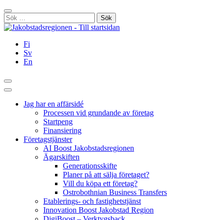
Hoppa
Stäng
till
Sök
innehållet
efter:
Fi
Sv
En
Sök
Huvudmeny
Jag har en affärsidé
Processen vid grundande av företag
Startpeng
Finansiering
Företagstjänster
AI Boost Jakobstadsregionen
Ägarskiften
Generationsskifte
Planer på att sälja företaget?
Vill du köpa ett företag?
Ostrobothnian Business Transfers
Etablerings- och fastighetstjänst
Innovation Boost Jakobstad Region
DigiBoost – Verktygsback