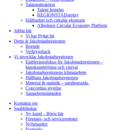
Talangattraktion
Talent Insights
REGIONSTADsrekry
Hållbarhet och cirkulär ekonomi
Alholmen Circular Economy Platform
Jobba här
Vi har flyttat hit
Detta är Jakobstadsregionen
Boende
Verktygsback
Vi utvecklar Jakobstadsregionen
Etableringsfokus för Jakobstadsregionen –
kunskapshöjning och vägval
Jakobstadsregionens klimatarbete
Hållbara Jakobstadsregionen
Material & statistik – samlingssida.
Concordias styrelse
Samarbetsnämnden
Kontakta oss
Snabblänkar
Ny kund – Börja här
Företags- och serviceregister
Nyhetsarkiv
Framsida