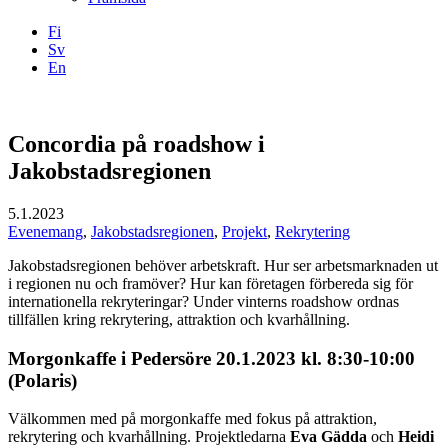
Fi
Sv
En
Facebook
Instagram
LinkedIN
YouTube
Concordia på roadshow i
Jakobstadsregionen
5.1.2023
Evenemang
,
Jakobstadsregionen
,
Projekt
,
Rekrytering
Jakobstadsregionen behöver arbetskraft. Hur ser arbetsmarknaden ut
i regionen nu och framöver? Hur kan företagen förbereda sig för
internationella rekryteringar? Under vinterns roadshow ordnas
tillfällen kring rekrytering, attraktion och kvarhållning.
Morgonkaffe i Pedersöre 20.1.2023 kl. 8:30-10:00
(Polaris)
Välkommen med på morgonkaffe med fokus på attraktion,
rekrytering och kvarhållning. Projektledarna
Eva Gädda
och
Heidi