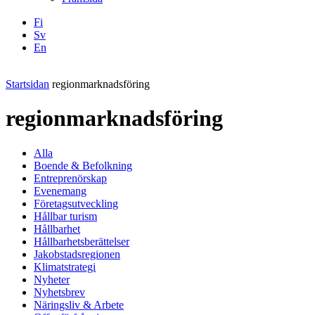
Fi
Sv
En
Facebook
Instagram
LinkedIN
YouTube
Startsidan
regionmarknadsföring
regionmarknadsföring
Alla
Boende & Befolkning
Entreprenörskap
Evenemang
Företagsutveckling
Hållbar turism
Hållbarhet
Hållbarhetsberättelser
Jakobstadsregionen
Klimatstrategi
Nyheter
Nyhetsbrev
Näringsliv & Arbete