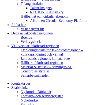
Talangattraktion
Talent Insights
REGIONSTADsrekry
Hållbarhet och cirkulär ekonomi
Alholmen Circular Economy Platform
Jobba här
Vi har flyttat hit
Detta är Jakobstadsregionen
Boende
Verktygsback
Vi utvecklar Jakobstadsregionen
Etableringsfokus för Jakobstadsregionen –
kunskapshöjning och vägval
Jakobstadsregionens klimatarbete
Hållbara Jakobstadsregionen
Material & statistik – samlingssida.
Concordias styrelse
Samarbetsnämnden
Kontakta oss
Snabblänkar
Ny kund – Börja här
Företags- och serviceregister
Nyhetsarkiv
Framsida