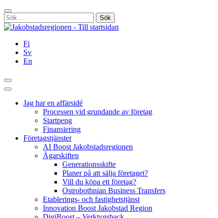
Hoppa
Stäng
till
Sök
innehållet
efter:
Fi
Sv
En
Sök
Huvudmeny
Jag har en affärsidé
Processen vid grundande av företag
Startpeng
Finansiering
Företagstjänster
AI Boost Jakobstadsregionen
Ägarskiften
Generationsskifte
Planer på att sälja företaget?
Vill du köpa ett företag?
Ostrobothnian Business Transfers
Etablerings- och fastighetstjänst
Innovation Boost Jakobstad Region
DigiBoost – Verktygsback