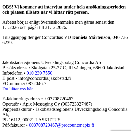
OBS! Vi kommer att intervjua under hela ansökningsperioden
och platsen tillsätts när vi hittar rätt person.
Arbetet börjar enligt överenskommelse men gärna senast den
1.1.2026 och pågår till 31.12.2026.
Tilläggsuppgifter ger Concordias VD
Daniela Mårtenson
, 040 736
6239.
Jakobstadsregionens Utvecklingsbolag Concordia Ab
Besöksadress • Skolgatan 25-27 C, III våningen, 68600 Jakobstad
Infotelefon •
010 239 7550
E-post • info@concordia.jakobstad.fi
FO-nummer 0872046-7
Du hittar oss här
E-faktureringsadress • 003708720467
Operatör • Apix Messaging Oy (003723327487)
Pappersfakturor • Jakobstadsregionens Utvecklingsbolag Concordia
Ab,
PL 16112, 00021 LASKUTUS
Pdf-fakturor •
003708720467@procountor.apix.fi