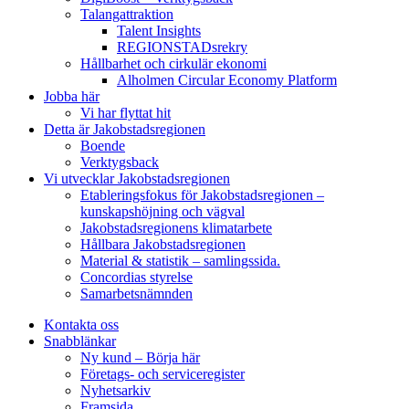
Talangattraktion
Talent Insights
REGIONSTADsrekry
Hållbarhet och cirkulär ekonomi
Alholmen Circular Economy Platform
Jobba här
Vi har flyttat hit
Detta är Jakobstadsregionen
Boende
Verktygsback
Vi utvecklar Jakobstadsregionen
Etableringsfokus för Jakobstadsregionen –
kunskapshöjning och vägval
Jakobstadsregionens klimatarbete
Hållbara Jakobstadsregionen
Material & statistik – samlingssida.
Concordias styrelse
Samarbetsnämnden
Kontakta oss
Snabblänkar
Ny kund – Börja här
Företags- och serviceregister
Nyhetsarkiv
Framsida