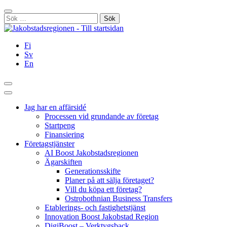
Hoppa
Stäng
till
Sök
innehållet
efter:
Fi
Sv
En
Sök
Huvudmeny
Jag har en affärsidé
Processen vid grundande av företag
Startpeng
Finansiering
Företagstjänster
AI Boost Jakobstadsregionen
Ägarskiften
Generationsskifte
Planer på att sälja företaget?
Vill du köpa ett företag?
Ostrobothnian Business Transfers
Etablerings- och fastighetstjänst
Innovation Boost Jakobstad Region
DigiBoost – Verktygsback