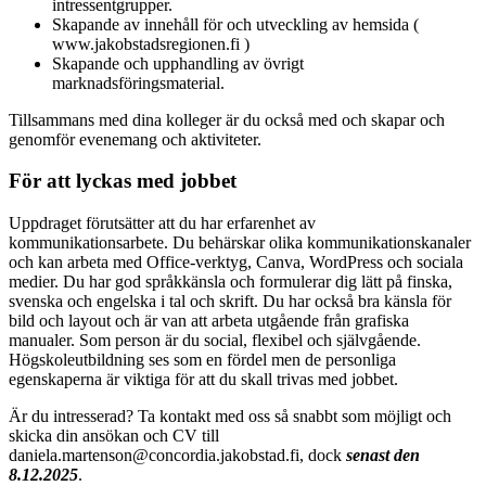
intressentgrupper.
Skapande av innehåll för och utveckling av hemsida (
www.jakobstadsregionen.fi )
Skapande och upphandling av övrigt
marknadsföringsmaterial.
Tillsammans med dina kolleger är du också med och skapar och
genomför evenemang och aktiviteter.
För att lyckas med jobbet
Uppdraget förutsätter att du har erfarenhet av
kommunikationsarbete. Du behärskar olika kommunikationskanaler
och kan arbeta med Office-verktyg, Canva, WordPress och sociala
medier. Du har god språkkänsla och formulerar dig lätt på finska,
svenska och engelska i tal och skrift. Du har också bra känsla för
bild och layout och är van att arbeta utgående från grafiska
manualer. Som person är du social, flexibel och självgående.
Högskoleutbildning ses som en fördel men de personliga
egenskaperna är viktiga för att du skall trivas med jobbet.
Är du intresserad? Ta kontakt med oss så snabbt som möjligt och
skicka din ansökan och CV till
daniela.martenson@concordia.jakobstad.fi, dock
senast den
8.12.2025
.