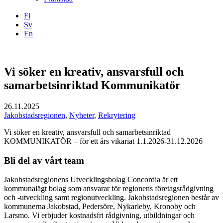
Fi
Sv
En
Facebook
Instagram
LinkedIN
YouTube
Vi söker en kreativ, ansvarsfull och
samarbetsinriktad Kommunikatör
26.11.2025
Jakobstadsregionen
,
Nyheter
,
Rekrytering
Vi söker en kreativ, ansvarsfull och samarbetsinriktad
KOMMUNIKATÖR – för ett års vikariat 1.1.2026-31.12.2026
Bli del av vårt team
Jakobstadsregionens Utvecklingsbolag Concordia är ett
kommunalägt bolag som ansvarar för regionens företagsrådgivning
och -utveckling samt regionutveckling. Jakobstadsregionen består av
kommunerna Jakobstad, Pedersöre, Nykarleby, Kronoby och
Larsmo. Vi erbjuder kostnadsfri rådgivning, utbildningar och